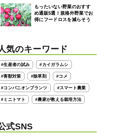
もったいない野菜のおすす
め通販5選！規格外野菜でお
得にフードロスを減らそう
人気のキーワード
#生産者の試み
#カイガラムシ
#害獣対策
#除草剤
#コメ
#コンパニオンプランツ
#スマート農業
#ミニトマト
#農家が教える栽培方法
公式SNS