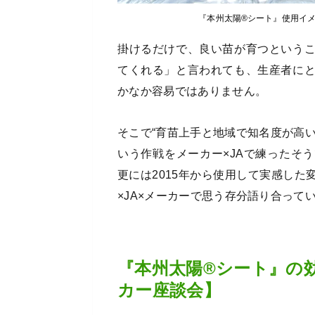
『本州太陽®シート』使用イ
掛けるだけで、良い苗が育つという
てくれる」と言われても、生産者に
かなか容易ではありません。
そこで“育苗上手と地域で知名度が高
いう作戦をメーカー×JAで練ったそ
更には2015年から使用して実感し
×JA×メーカーで思う存分語り合って
『本州太陽®シート』の効
カー座談会】