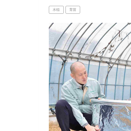
水稲
育苗