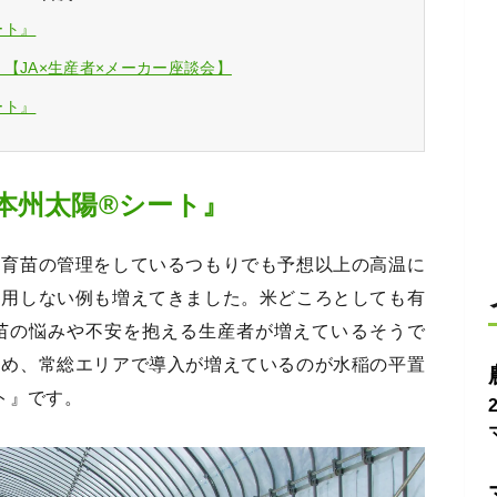
ート』
【JA×生産者×メーカー座談会】
ート』
本州太陽®シート』
り育苗の管理をしているつもりでも予想以上の高温に
通用しない例も増えてきました。米どころとしても有
苗の悩みや不安を抱える生産者が増えているそうで
ため、常総エリアで導入が増えているのが水稲の平置
ト』です。