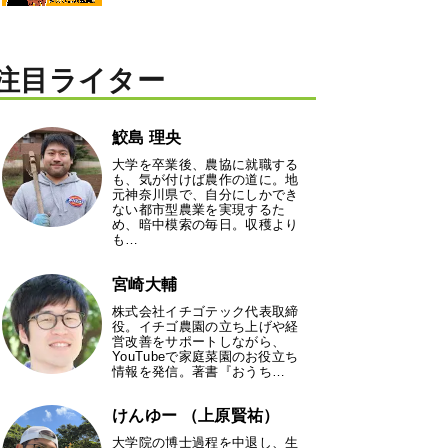
注目ライター
鮫島 理央
大学を卒業後、農協に就職する
も、気が付けば農作の道に。地
元神奈川県で、自分にしかでき
ない都市型農業を実現するた
め、暗中模索の毎日。収穫より
も…
宮崎大輔
株式会社イチゴテック代表取締
役。イチゴ農園の立ち上げや経
営改善をサポートしながら、
YouTubeで家庭菜園のお役立ち
情報を発信。著書『おうち…
けんゆー （上原賢祐）
大学院の博士過程を中退し、生