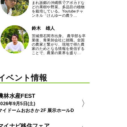
まれ故郷の沖縄県でアボカドな
どの果樹や野菜、多品目の植物
を栽培している。Youtubeチャ
ンネル「けんゆーの農ラ…
鈴木 雄人
茨城県石岡市出身。 農学部を卒
業後、青果卸会社に就職。全国
の農家と繋がり、現地で得た農
家のためとなる情報を発信する
ことで、農業の業界を盛り…
イベント情報
農林水産FEST
2026年9月5日(土)
マイドームおおさか 2F 展示ホールD
マイナビ移住フェア