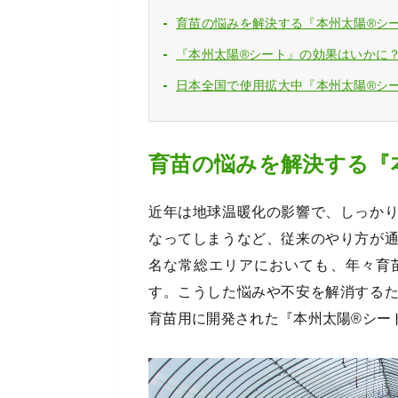
育苗の悩みを解決する『本州太陽®シ
『本州太陽®シート』の効果はいかに？
日本全国で使用拡大中『本州太陽®シ
育苗の悩みを解決する『
近年は地球温暖化の影響で、しっか
なってしまうなど、従来のやり方が
名な常総エリアにおいても、年々育
す。こうした悩みや不安を解消する
育苗用に開発された『本州太陽®シー