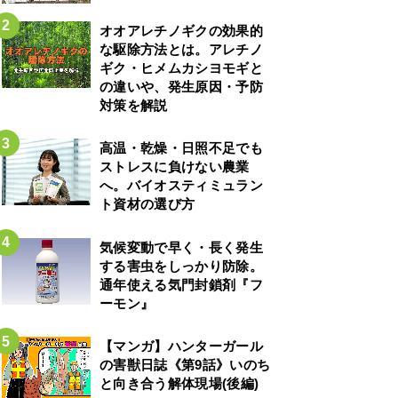
オオアレチノギクの効果的
な駆除方法とは。アレチノ
ギク・ヒメムカシヨモギと
の違いや、発生原因・予防
対策を解説
高温・乾燥・日照不足でも
ストレスに負けない農業
へ。バイオスティミュラン
ト資材の選び方
気候変動で早く・長く発生
する害虫をしっかり防除。
通年使える気門封鎖剤『フ
ーモン』
【マンガ】ハンターガール
の害獣日誌《第9話》いのち
と向き合う解体現場(後編)