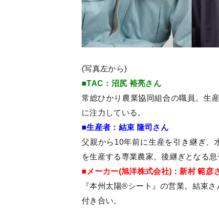
(写真左から)
■TAC：沼尻 裕亮さん
常総ひかり農業協同組合の職員。生
に注力している。
■生産者：結束 隆司さん
父親から10年前に生産を引き継ぎ、水稲(39
を生産する専業農家。後継ぎとなる息
■メーカー(旭洋株式会社)：新村 範彦
『本州太陽®シート』の営業。結束さ
付き合い。