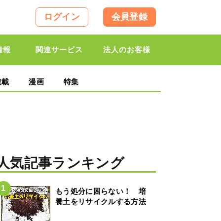
ログイン
会員登録
情報
関連サービス
法人のお客様
連載
漫画
特集
人気記事ランキング
もう処分に困らない！ 培
養土をリサイクルする方法