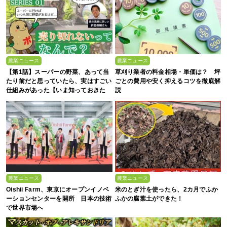
農業ニュース
農業ニュース
【第1話】スーパーの野菜、あって当
草刈り業者の料金相場・単価は？ 坪
たり前だと思っていたら、実はすごい
ごとの費用や安く抑えるコツを徹底解
仕組みがあった【いま知っておきた
説
い、これからの”食”の話】
農業ニュース
農業ニュース
Oishii Farm、東京にオープンイノベ
米のとぎ汁を使ったら、2カ月でふか
ーションセンターを開所 日本の技術
ふかの腐葉土ができた！
で世界市場へ