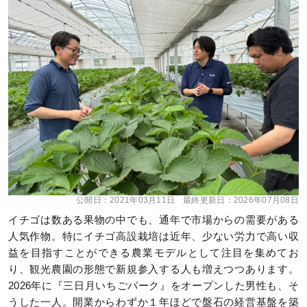
公開日：
2021年03月11日
最終更新日：
2026年07月08日
イチゴは数ある果物の中でも、通年で市場からの需要がある
人気作物。特にイチゴ高設栽培は近年、少ない労力で高い収
益を目指すことができる農業モデルとして注目を集めてお
り、観光農園の形態で新規参入する人も増えつつあります。
2026年に『三日月いちごパーク』をオープンした男性も、そ
うした一人。開業からわずか１年ほどで盤石の経営基盤を築