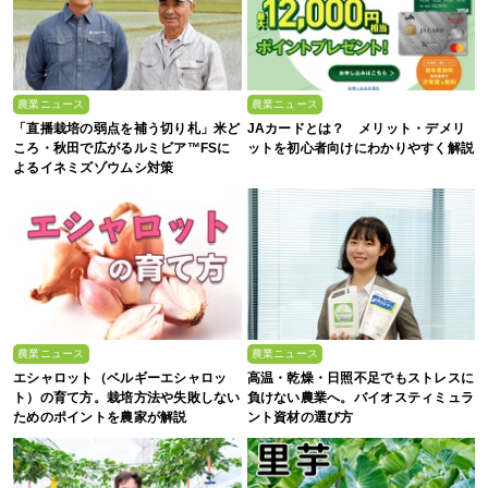
農業ニュース
農業ニュース
「直播栽培の弱点を補う切り札」米ど
JAカードとは？ メリット・デメリ
ころ・秋田で広がるルミビア™FSに
ットを初心者向けにわかりやすく解説
よるイネミズゾウムシ対策
農業ニュース
農業ニュース
エシャロット（ベルギーエシャロッ
高温・乾燥・日照不足でもストレスに
ト）の育て方。栽培方法や失敗しない
負けない農業へ。バイオスティミュラ
ためのポイントを農家が解説
ント資材の選び方