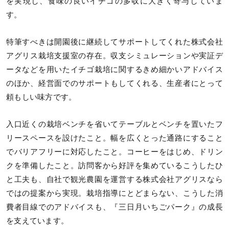
を実現し、食味の良いイチゴの多収に大きく寄与していま
す。
特筆すべきは開園後に継続してサポートしてくれた株式会社
アグリス栽培支援室の存在。収支シミュレーションや実証デ
ータなどを用いたイチゴ栽培に関するきめ細かいアドバイス
のほか、経営面でのサポートもしてくれる、生産者にとって
頼もしい味方です。
入口近くの栽培ベンチを省いてテーブルとベンチを置いたフ
リースペースを設けたこと。幅を広くとった通路にすること
でバリアフリーに対応したこと。コーヒーをはじめ、ドリン
クを準備したこと。訪問客から好評を集めているこうしたひ
と工夫も、自社で観光農園を運営する株式会社アグリスなら
ではの提案から実現。栽培指導にとどまらない、こうした消
費者目線でのアドバイスも、『三日月いちごパーク』の成長
を支えています。