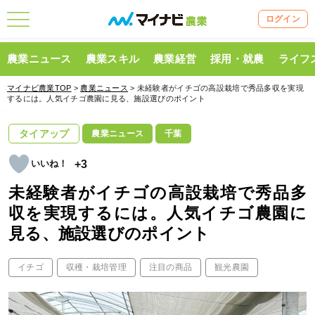
ログイン
農業ニュース
農業スキル
農業経営
採用・就農
ライフ
マイナビ農業TOP
>
農業ニュース
> 未経験者がイチゴの高設栽培で秀品多収を実現
するには。人気イチゴ農園に見る、施設選びのポイント
タイアップ
農業ニュース
千葉
+3
未経験者がイチゴの高設栽培で秀品多
収を実現するには。人気イチゴ農園に
見る、施設選びのポイント
イチゴ
収穫・栽培管理
注目の商品
観光農園