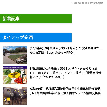
Recommended by
新着記事
タイアップ企画
まだ危険な刃を振り回していませんか？ 安全草刈りツー
ルの決定版「SuperカルマーPRO」
8月は高値の山が分散：ほうれんそう・きゅうり（通
し）、はくさい（前半）、トマト（後半）【青果市況情
報アプリ「YAOYASAN」】
令和8年度 環境調和型持続的肉用牛生産体制推進事業
(JRA畜産振興事業)に係る第１回オンライン情報交換会