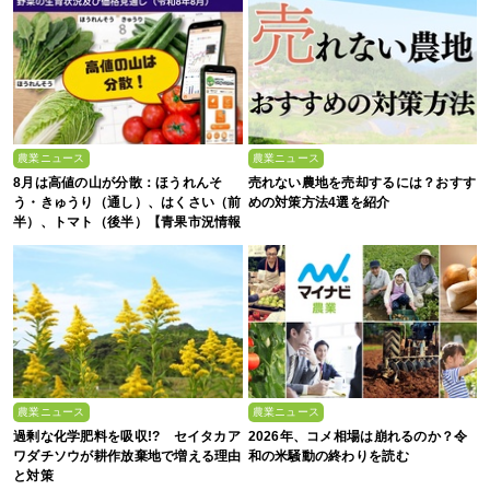
農業ニュース
農業ニュース
8月は高値の山が分散：ほうれんそ
売れない農地を売却するには？おすす
う・きゅうり（通し）、はくさい（前
めの対策方法4選を紹介
半）、トマト（後半）【青果市況情報
アプリ「YAOYASAN」】
農業ニュース
農業ニュース
過剰な化学肥料を吸収!? セイタカア
2026年、コメ相場は崩れるのか？令
ワダチソウが耕作放棄地で増える理由
和の米騒動の終わりを読む
と対策