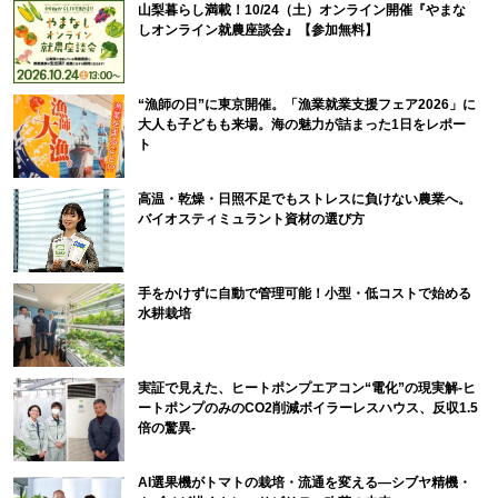
山梨暮らし満載！10/24（土）オンライン開催『やまな
しオンライン就農座談会』【参加無料】
“漁師の日”に東京開催。「漁業就業支援フェア2026」に
大人も子どもも来場。海の魅力が詰まった1日をレポー
ト
高温・乾燥・日照不足でもストレスに負けない農業へ。
バイオスティミュラント資材の選び方
手をかけずに自動で管理可能！小型・低コストで始める
水耕栽培
実証で見えた、ヒートポンプエアコン“電化”の現実解-ヒ
ートポンプのみのCO2削減ボイラーレスハウス、反収1.5
倍の驚異-
AI選果機がトマトの栽培・流通を変える―シブヤ精機・