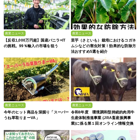
農業ニュース
農業ニュース
【反収1,000万円超】国産バニラ×IT
里芋（さといも）栽培におけるコガネ
の挑戦。99％輸入の市場を狙う
ムシなどの害虫対策！効果的な防除方
法おすすめ5選を紹介
農業ニュース
農業ニュース
今年のヒット商品を深掘り「スーパー
令和8年度 環境調和型持続的肉用牛
うね草取りまーVA」
生産体制推進事業 (JRA畜産振興事
業)に係る第１回オンライン情報交換
会