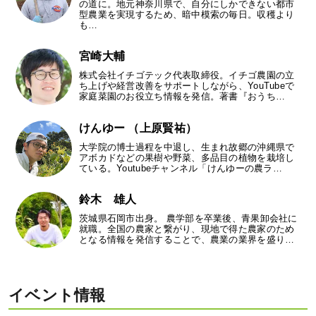
の道に。地元神奈川県で、自分にしかできない都市
型農業を実現するため、暗中模索の毎日。収穫より
も…
宮崎大輔
株式会社イチゴテック代表取締役。イチゴ農園の立
ち上げや経営改善をサポートしながら、YouTubeで
家庭菜園のお役立ち情報を発信。著書『おうち…
けんゆー （上原賢祐）
大学院の博士過程を中退し、生まれ故郷の沖縄県で
アボカドなどの果樹や野菜、多品目の植物を栽培し
ている。Youtubeチャンネル「けんゆーの農ラ…
鈴木 雄人
茨城県石岡市出身。 農学部を卒業後、青果卸会社に
就職。全国の農家と繋がり、現地で得た農家のため
となる情報を発信することで、農業の業界を盛り…
イベント情報