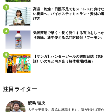
高温・乾燥・日照不足でもストレスに負けな
い農業へ。バイオスティミュラント資材の選
び方
気候変動で早く・長く発生する害虫をしっか
り防除。通年使える気門封鎖剤『フーモン』
【マンガ】ハンターガールの害獣日誌《第9
話》いのちと向き合う解体現場(後編)
注目ライター
鮫島 理央
大学を卒業後、農協に就職するも、気が付けば農作