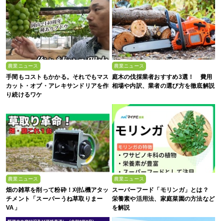
農業ニュース
農業ニュース
手間もコストもかかる。それでもマス
庭木の伐採業者おすすめ3選！ 費用
カット・オブ・アレキサンドリアを作
相場や内訳、業者の選び方を徹底解説
り続けるワケ
農業ニュース
農業ニュース
畑の雑草を削って粉砕！刈払機アタッ
スーパーフード「モリンガ」とは？
チメント「スーパーうね草取りまー
栄養素や活用法、家庭菜園の方法など
VA」
を解説