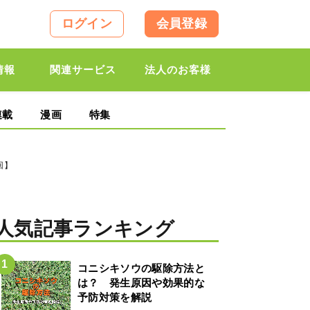
ログイン
会員登録
情報
関連サービス
法人のお客様
連載
漫画
特集
回】
人気記事ランキング
コニシキソウの駆除方法と
は？ 発生原因や効果的な
予防対策を解説