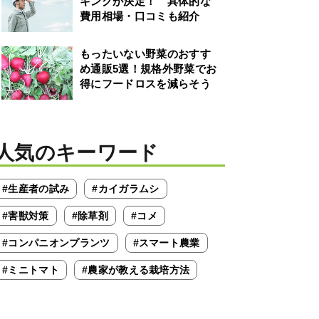
キングが決定！ 具体的な
費用相場・口コミも紹介
もったいない野菜のおすす
め通販5選！規格外野菜でお
得にフードロスを減らそう
人気のキーワード
#生産者の試み
#カイガラムシ
#害獣対策
#除草剤
#コメ
#コンパニオンプランツ
#スマート農業
#ミニトマト
#農家が教える栽培方法