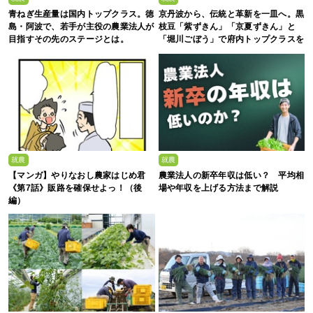
青ねぎ生産量は国内トップクラス。徳
京丹波から、伝統と革新を一皿へ。黒
島・阿波で、若手が主役の農業法人が
枝豆「紫ずきん」「京夏ずきん」と
目指すその先のステージとは。
「堀川ごぼう」で府内トップクラスを
誇る、株式会社新田農園
就農
就農
【マンガ】やりなおし農家はじめ君
農業法人の新卒年収は低い？ 平均相
《第7話》販路を確保せよっ！（後
場や年収を上げる方法まで解説
編）