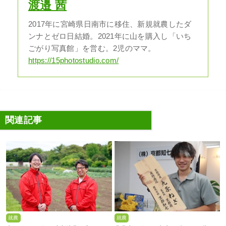
渡邉 茜
2017年に宮崎県日南市に移住、新規就農したダ
ンナとゼロ日結婚。2021年に山を購入し「いち
ごがり写真館」を営む。2児のママ。
https://15photostudio.com/
関連記事
就農
就農