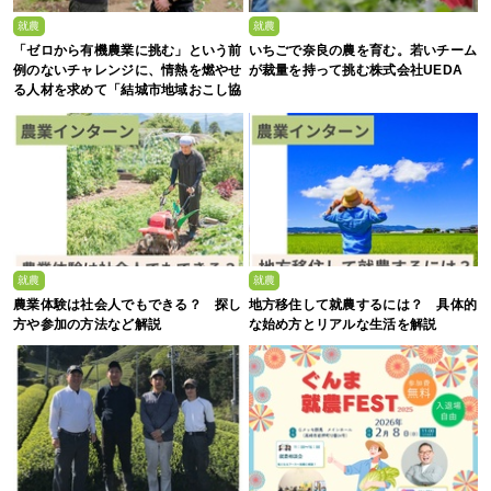
就農
就農
「ゼロから有機農業に挑む」という前
いちごで奈良の農を育む。若いチーム
例のないチャレンジに、情熱を燃やせ
が裁量を持って挑む株式会社UEDA
る人材を求めて「結城市地域おこし協
力隊募集」
就農
就農
農業体験は社会人でもできる？ 探し
地方移住して就農するには？ 具体的
方や参加の方法など解説
な始め方とリアルな生活を解説