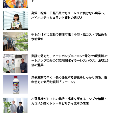
ト
高温・乾燥・日照不足でもストレスに負けない農業へ。
バイオスティミュラント資材の選び方
手をかけずに自動で管理可能！小型・低コストで始める
水耕栽培
実証で見えた、ヒートポンプエアコン“電化”の現実解-ヒ
ートポンプのみのCO2削減ボイラーレスハウス、反収1.5
倍の驚異-
気候変動で早く・長く発生する害虫をしっかり防除。通
年使える気門封鎖剤『フーモン』
AI選果機がトマトの栽培・流通を変える―シブヤ精機・
カゴメが描くトレーサビリティ改革の未来