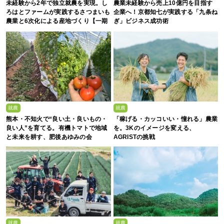
未経験から2年で独立就農を実現。し
農業未経験から売上10億円を目指す
ろはとファームが実践するさつまいも
企業へ！京都知七が実践する「九条ね
農業と6次化による産地づくり【一期
ぎ」ビジネス成功術
生募集】
就農
就農
熊本・不知火で“良い土・良いもの・
「稼げる・カッコいい・憧れる」農業
良い人”を育てる。有機トマトで地域
を。3Kのイメージを変える、
と未来を耕す、肥後あゆみの会
AGRISTの挑戦
就農
就農