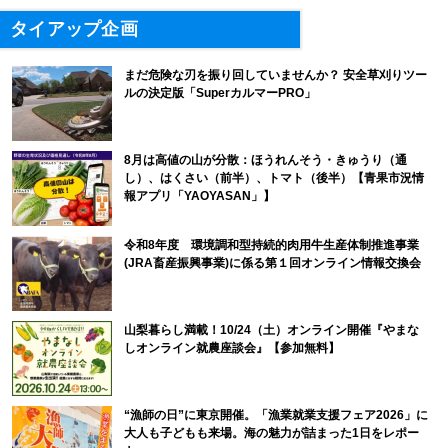
タイアップ企画
まだ危険な刃を振り回していませんか？ 安全草刈りツー
ルの決定版「SuperカルマーPRO」
8月は高値の山が分散：ほうれんそう・きゅうり（通
し）、はくさい（前半）、トマト（後半）【青果市況情
報アプリ「YAOYASAN」】
令和8年度 環境調和型持続的肉用牛生産体制推進事業
(JRA畜産振興事業)に係る第１回オンライン情報交換会
山梨暮らし満載！10/24（土）オンライン開催『やまな
しオンライン就農座談会』【参加無料】
“漁師の日”に東京開催。「漁業就業支援フェア2026」に
大人も子どもも来場。海の魅力が詰まった1日をレポー