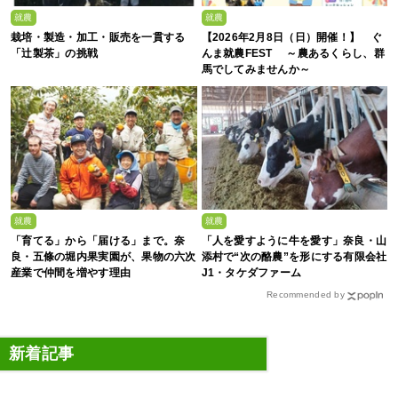
就農
就農
栽培・製造・加工・販売を一貫する
【2026年2月8日（日）開催！】 ぐ
「辻製茶」の挑戦
んま就農FEST ～農あるくらし、群
馬でしてみませんか～
就農
就農
「育てる」から「届ける」まで。奈
「人を愛すように牛を愛す」奈良・山
良・五條の堀内果実園が、果物の六次
添村で“次の酪農”を形にする有限会社
産業で仲間を増やす理由
J1・タケダファーム
Recommended by
新着記事