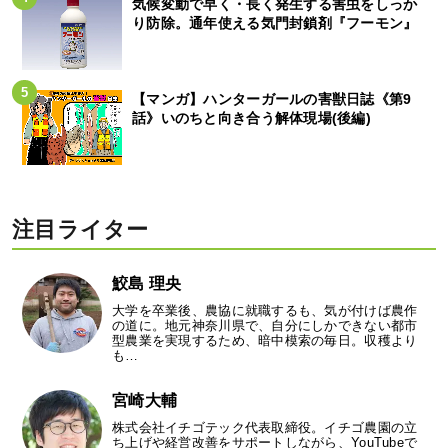
気候変動で早く・長く発生する害虫をしっか
り防除。通年使える気門封鎖剤『フーモン』
【マンガ】ハンターガールの害獣日誌《第9
話》いのちと向き合う解体現場(後編)
注目ライター
鮫島 理央
大学を卒業後、農協に就職するも、気が付けば農作
の道に。地元神奈川県で、自分にしかできない都市
型農業を実現するため、暗中模索の毎日。収穫より
も…
宮崎大輔
株式会社イチゴテック代表取締役。イチゴ農園の立
ち上げや経営改善をサポートしながら、YouTubeで