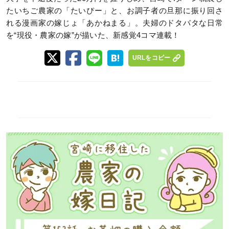
たいちご農家の「たいぴー」と、お調子者の旦那に振り回さ
れる漫画家の嫁じょ「あかねまる」。夫婦のドタバタな日常
を“現役・農家の嫁”が描いた、新感覚4コマ連載！
URLをコピー