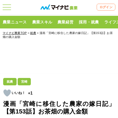
ログイン
農業ニュース
農業スキル
農業経営
採用・就農
ライフ
マイナビ農業TOP
>
就農
> 漫画「宮崎に移住した農家の嫁日記」【第153話】お茶
畑の購入金額
就農
宮崎
+1
漫画「宮崎に移住した農家の嫁日記」
【第153話】お茶畑の購入金額