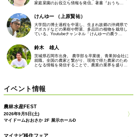
家庭菜園のお役立ち情報を発信。著書『おうち…
けんゆー （上原賢祐）
大学院の博士過程を中退し、生まれ故郷の沖縄県で
アボカドなどの果樹や野菜、多品目の植物を栽培し
ている。Youtubeチャンネル「けんゆーの農ラ…
鈴木 雄人
茨城県石岡市出身。 農学部を卒業後、青果卸会社に
就職。全国の農家と繋がり、現地で得た農家のため
となる情報を発信することで、農業の業界を盛り…
イベント情報
農林水産FEST
2026年9月5日(土)
マイドームおおさか 2F 展示ホールD
マイナビ移住フェア