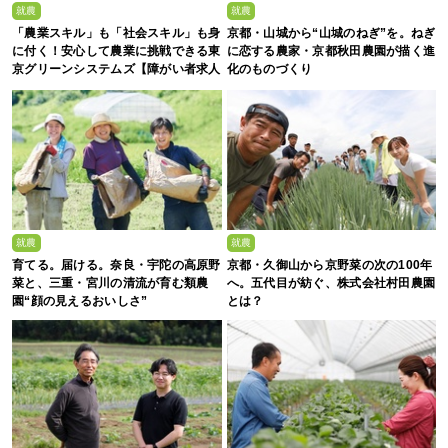
就農
就農
「農業スキル」も「社会スキル」も身
京都・山城から“山城のねぎ”を。ねぎ
に付く！安心して農業に挑戦できる東
に恋する農家・京都秋田農園が描く進
京グリーンシステムズ【障がい者求人
化のものづくり
募集中】
就農
就農
育てる。届ける。奈良・宇陀の高原野
京都・久御山から京野菜の次の100年
菜と、三重・宮川の清流が育む類農
へ。五代目が紡ぐ、株式会社村田農園
園“顔の見えるおいしさ”
とは？