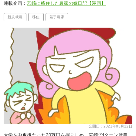
連載企画：
宮崎に移住した農家の嫁日記【漫画】
新規就農
移住
若手農家
公開日：
2021年03月22日
大学を中退後たった20万円を握りしめ、宮崎でIターン就農し