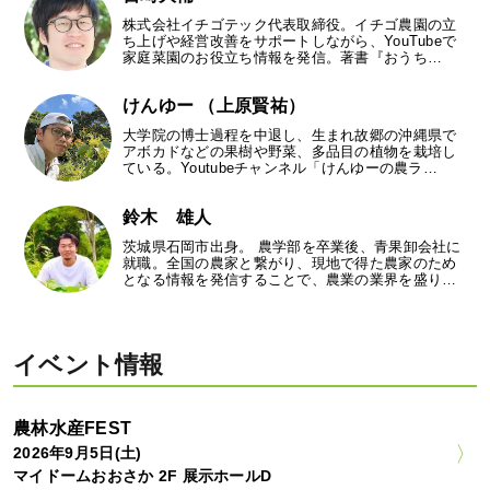
株式会社イチゴテック代表取締役。イチゴ農園の立
ち上げや経営改善をサポートしながら、YouTubeで
家庭菜園のお役立ち情報を発信。著書『おうち…
けんゆー （上原賢祐）
大学院の博士過程を中退し、生まれ故郷の沖縄県で
アボカドなどの果樹や野菜、多品目の植物を栽培し
ている。Youtubeチャンネル「けんゆーの農ラ…
鈴木 雄人
茨城県石岡市出身。 農学部を卒業後、青果卸会社に
就職。全国の農家と繋がり、現地で得た農家のため
となる情報を発信することで、農業の業界を盛り…
イベント情報
農林水産FEST
2026年9月5日(土)
マイドームおおさか 2F 展示ホールD