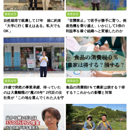
農業経営
農業経営
自然栽培で就農して17年 娘に約束
「世襲禁止」で若手が勝手に育つ。倒
「大学に行く蓄えはある。私大でも
産危機を乗り越え、いかにして3倍の
OK」
利益率を稼ぐ組織へと変貌したのか
農業経営
農業経営
29歳で突然の事業承継、待っていた
食品の消費税0％で農家は損する？得
のは大量離職の“魔の5年” 2代目の女
する？これからの影響と対策
社長が「この地を選んでくれた人を守
る」と誓った日