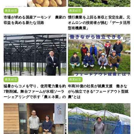
農業経営
農業経営
市場が求める国産アーモンド 農家の
慣行農業を上回る単収と安定生産。元
収益を高める新たな活路
オムロンの技術者が挑む「データ活用
型有機農業」
農業経営
農業経営
猛暑からコメを守り、使用電力量を約
年商30億の社長が就農支援 働きな
7割削減。舞台ファームが水稲ソーラ
がら独立できる“フェードアウト型就
ーシェアリングで示す「農エネ業」の
農”とは
真価