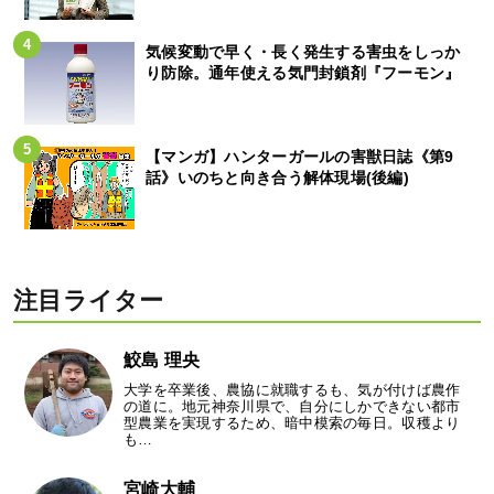
気候変動で早く・長く発生する害虫をしっか
り防除。通年使える気門封鎖剤『フーモン』
【マンガ】ハンターガールの害獣日誌《第9
話》いのちと向き合う解体現場(後編)
注目ライター
鮫島 理央
大学を卒業後、農協に就職するも、気が付けば農作
の道に。地元神奈川県で、自分にしかできない都市
型農業を実現するため、暗中模索の毎日。収穫より
も…
宮崎大輔