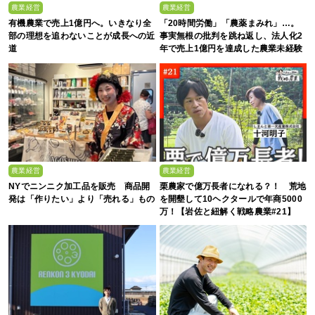
農業経営
農業経営
有機農業で売上1億円へ。いきなり全
「20時間労働」「農薬まみれ」…。
部の理想を追わないことが成長への近
事実無根の批判を跳ね返し、法人化2
道
年で売上1億円を達成した農業未経験
の若者たち
農業経営
農業経営
NYでニンニク加工品を販売 商品開
栗農家で億万長者になれる？！ 荒地
発は「作りたい」より「売れる」もの
を開墾して10ヘクタールで年商5000
万！【岩佐と紐解く戦略農業#21】