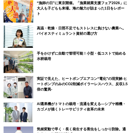
“漁師の日”に東京開催。「漁業就業支援フェア2026」に
大人も子どもも来場。海の魅力が詰まった1日をレポー
ト
高温・乾燥・日照不足でもストレスに負けない農業へ。
バイオスティミュラント資材の選び方
手をかけずに自動で管理可能！小型・低コストで始める
水耕栽培
実証で見えた、ヒートポンプエアコン“電化”の現実解-ヒ
ートポンプのみのCO2削減ボイラーレスハウス、反収1.5
倍の驚異-
AI選果機がトマトの栽培・流通を変える―シブヤ精機・
カゴメが描くトレーサビリティ改革の未来
気候変動で早く・長く発生する害虫をしっかり防除。通