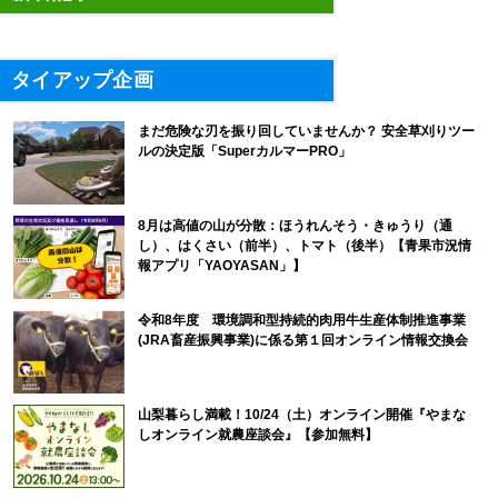
タイアップ企画
まだ危険な刃を振り回していませんか？ 安全草刈りツー
ルの決定版「SuperカルマーPRO」
8月は高値の山が分散：ほうれんそう・きゅうり（通
し）、はくさい（前半）、トマト（後半）【青果市況情
報アプリ「YAOYASAN」】
令和8年度 環境調和型持続的肉用牛生産体制推進事業
(JRA畜産振興事業)に係る第１回オンライン情報交換会
山梨暮らし満載！10/24（土）オンライン開催『やまな
しオンライン就農座談会』【参加無料】