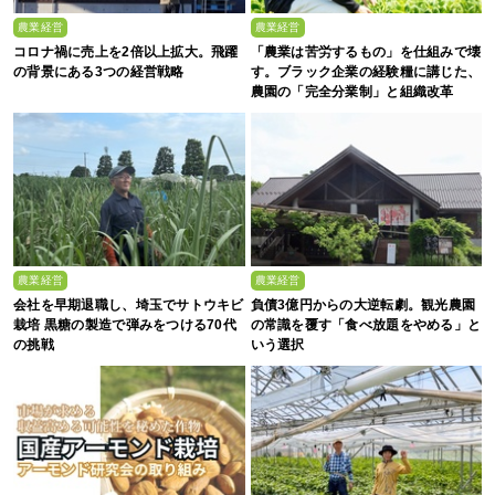
農業経営
農業経営
コロナ禍に売上を2倍以上拡大。飛躍
「農業は苦労するもの」を仕組みで壊
の背景にある3つの経営戦略
す。ブラック企業の経験糧に講じた、
農園の「完全分業制」と組織改革
農業経営
農業経営
会社を早期退職し、埼玉でサトウキビ
負債3億円からの大逆転劇。観光農園
栽培 黒糖の製造で弾みをつける70代
の常識を覆す「食べ放題をやめる」と
の挑戦
いう選択