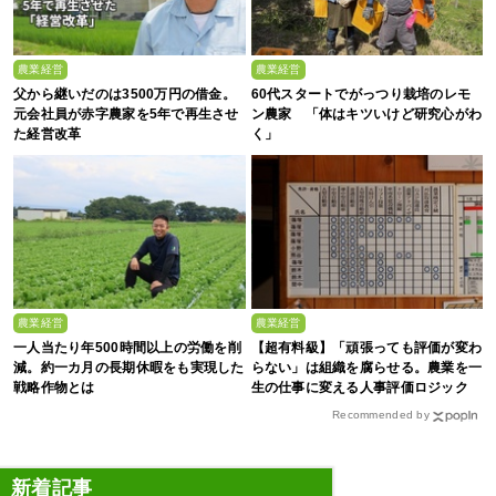
農業経営
農業経営
父から継いだのは3500万円の借金。
60代スタートでがっつり栽培のレモ
元会社員が赤字農家を5年で再生させ
ン農家 「体はキツいけど研究心がわ
た経営改革
く」
農業経営
農業経営
一人当たり年500時間以上の労働を削
【超有料級】「頑張っても評価が変わ
減。約一カ月の長期休暇をも実現した
らない」は組織を腐らせる。農業を一
戦略作物とは
生の仕事に変える人事評価ロジック
Recommended by
新着記事