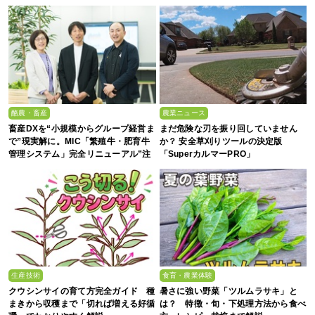
酪農・畜産
農業ニュース
畜産DXを“小規模からグループ経営ま
まだ危険な刃を振り回していません
で”現実解に。MIC「繁殖牛・肥育牛
か？ 安全草刈りツールの決定版
管理システム」完全リニューアル”注
「SuperカルマーPRO」
目の5大ポイント”
生産技術
食育・農業体験
クウシンサイの育て方完全ガイド 種
暑さに強い野菜「ツルムラサキ」と
まきから収穫まで「切れば増える好循
は？ 特徴・旬・下処理方法から食べ