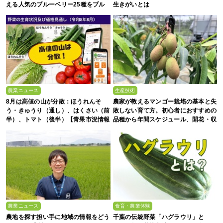
える人気のブルーベリー25種をブル
生きがいとは
ーベリー農家の息子が解説
農業ニュース
生産技術
8月は高値の山が分散：ほうれんそ
農家が教えるマンゴー栽培の基本と失
う・きゅうり（通し）、はくさい（前
敗しない育て方。初心者におすすめの
半）、トマト（後半）【青果市況情報
品種から年間スケジュール、開花・収
アプリ「YAOYASAN」】
穫のコツまで徹底解説
農業ニュース
食育・農業体験
農地を探す担い手に地域の情報をどう
千葉の伝統野菜「ハグラウリ」と