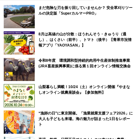
まだ危険な刃を振り回していませんか？ 安全草刈りツー
ルの決定版「SuperカルマーPRO」
8月は高値の山が分散：ほうれんそう・きゅうり（通
し）、はくさい（前半）、トマト（後半）【青果市況情
報アプリ「YAOYASAN」】
令和8年度 環境調和型持続的肉用牛生産体制推進事業
(JRA畜産振興事業)に係る第１回オンライン情報交換会
山梨暮らし満載！10/24（土）オンライン開催『やまな
しオンライン就農座談会』【参加無料】
“漁師の日”に東京開催。「漁業就業支援フェア2026」に
大人も子どもも来場。海の魅力が詰まった1日をレポー
ト