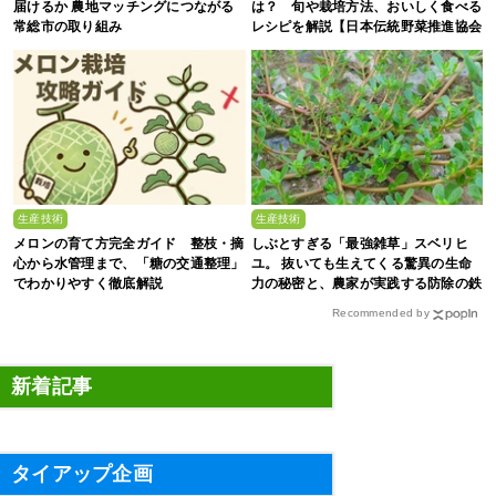
届けるか 農地マッチングにつながる
は？ 旬や栽培方法、おいしく食べる
常総市の取り組み
レシピを解説【日本伝統野菜推進協会
監修】
生産技術
生産技術
メロンの育て方完全ガイド 整枝・摘
しぶとすぎる「最強雑草」スベリヒ
心から水管理まで、「糖の交通整理」
ユ。 抜いても生えてくる驚異の生命
でわかりやすく徹底解説
力の秘密と、農家が実践する防除の鉄
則
Recommended by
新着記事
タイアップ企画