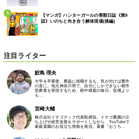
【マンガ】ハンターガールの害獣日誌《第9
話》いのちと向き合う解体現場(後編)
注目ライター
鮫島 理央
大学を卒業後、農協に就職するも、気が付けば農作
の道に。地元神奈川県で、自分にしかできない都市
型農業を実現するため、暗中模索の毎日。収穫より
も…
宮崎大輔
株式会社イチゴテック代表取締役。イチゴ農園の立
ち上げや経営改善をサポートしながら、YouTubeで
家庭菜園のお役立ち情報を発信。著書『おうち…