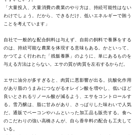
「大量投入、大量消費の農業のやり方は、持続可能性はない
わけでしょう。だから、できるだけ、低いエネルギーで賄う
ことを考えています」
自社で一般的な配合飼料は与えず、自前の飼料で養豚をする
のは、持続可能な農業を体現する意味もある。かといって、
かつてよく行われた「残飯養豚」のように、単にあるものを
与える方法はとらない。エサの質が肉質を左右するからだ。
エサに油分が多すぎると、肉質に悪影響が出る。抗酸化作用
があり脂のうまみにつながるオレイン酸を増やし、低いほど
良いとされるリノール酸が減るよう、エサをコントロールす
る。雪乃醸は、脂に甘みがあり、さっぱりした味わいで人気
だ。通販でベーコンやハムといった加工品も販売する。食へ
のこだわりの強い高橋さんが、自ら香辛料の配合も工夫して
いる。