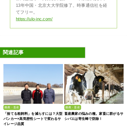
13年中国・北京大大学院修了。時事通信社を経
てフリー。
https://ulo-inc.com/
関連記事
酪農・畜産
酪農・畜産
「捨てる粗飼料」を減らすには？大型
畜産農家の悩みの種。家畜に群がるサ
バンカー×高気密性シートで変わるサ
シバエは寄生蜂で防除！
イレージ品質