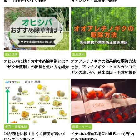
環」でわかりやすく解説
方・レシピ・栽培まで解説
生産技術
生産技術
オヒシバに効くおすすめ除草剤とは？
オオアレチノギクの効果的な駆除方法
「ザクサ液剤」の特長と使い方を紹介
とは。アレチノギク・ヒメムカシヨモ
ギとの違いや、発生原因・予防対策を
解説
食育・農業体験
農業ニュース
14品種を比較！甘くて糖度が高いメ
イチゴの植物工場Oishii Farmが年内
ロンのランキング
にも国内販売へ