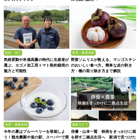
販路・加工
食育・農業体験
気候変動や米価高騰の時代に生産者が
野菜ソムリエが教える、マンゴスチン
選ぶ、カゴメ加工用トマト契約栽培の
のおいしい食べ方。簡単な皮の剥き
魅力と可能性
方・種の取り除き方まで解説
食育・農業体験
農家ライフ
今年の夏はブルーベリーを堪能しよ
俳優・山本一賢 映画をきっかけに畑
う！観光農園や道の駅、スーパーで買
を耕す二拠点生活へ 新潟で見つけた