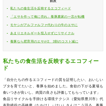
目次
私たちの食生活を反映するエコフィード
「エサを作って俺に売れ」養豚農家の一言が転機
モヤシがアルファルファ代わりの牛のエサに
あまりエネルギーを投入せずにリサイクル
養豚なら肥育用のエサが2、3割のコスト減に
私たちの食生活を反映するエコフィー
ド
「自分たちの作るエコフィードの質を証明したい、おいしい
ブタを育てたいと、養豚を始めました。食欲の下がる夏場も
食いつきが良いし、肉質の良さも評価してもらっています」
食品リサイクルを手掛ける環境テクシス（愛知県豊川市）代
表取締役の高橋慶（たかはし・けい）さんはこう語る。養豚