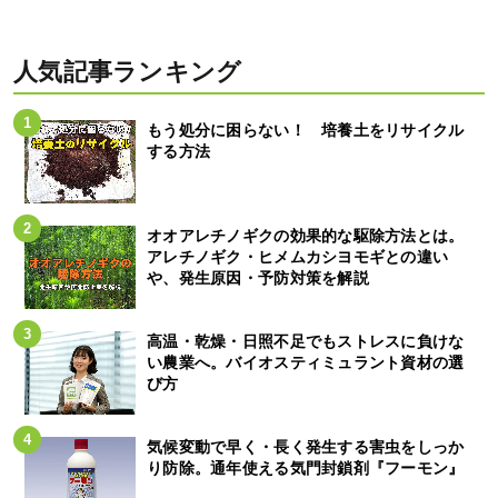
人気記事ランキング
もう処分に困らない！ 培養土をリサイクル
する方法
オオアレチノギクの効果的な駆除方法とは。
アレチノギク・ヒメムカシヨモギとの違い
や、発生原因・予防対策を解説
高温・乾燥・日照不足でもストレスに負けな
い農業へ。バイオスティミュラント資材の選
び方
気候変動で早く・長く発生する害虫をしっか
り防除。通年使える気門封鎖剤『フーモン』