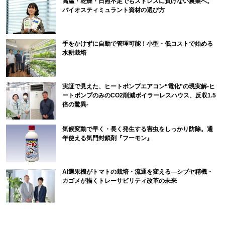
高温・乾燥・日照不足でもストレスに負けない農業へ。
バイオスティミュラント資材の選び方
手をかけずに自動で管理可能！小型・低コストで始める
水耕栽培
実証で見えた、ヒートポンプエアコン“電化”の現実解-ヒ
ートポンプのみのCO2削減ボイラーレスハウス、反収1.5
倍の驚異-
気候変動で早く・長く発生する害虫をしっかり防除。通
年使える気門封鎖剤『フーモン』
AI選果機がトマトの栽培・流通を変える―シブヤ精機・
カゴメが描くトレーサビリティ改革の未来