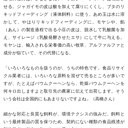
せる。ジャガイモの皮は酸を加えて腐りにくくし、ブタのリ
キッドフィーディング（液体飼料）に使う。あめ玉は水に溶
かして、やはりリキッドフィーディングに。モヤシや、餡
（あん）の製造過程で出る小豆の皮は、脱水して乳酸菌を加
え、サイレージ（乳酸発酵させたエサ）にして牛に与える。
モヤシは、輸入される栄養価の高い牧草、アルファルファと
成分が似ていて、その代替になる。
「いろいろなものを扱うのが、うちの特色です。食品リサイ
クル業者には、いろいろな原料を混ぜて売るところが多いで
すが、たとえばバウムクーヘンなら、乾燥バウムクーヘンを
何キロ出しますよと取引先の農家に伝えて出荷します。そう
いう会社は全国的にもあまりないですよね」（高橋さん）
細かな対応と良質な飼料が、環境テクシスの強みだ。飼料と
いう最終製品の質を保つため、契約にない種類の食品残渣が