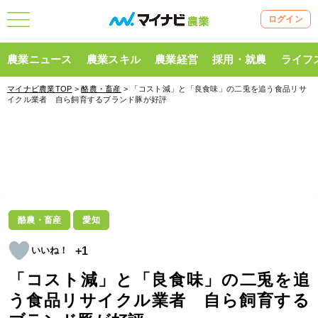
ログイン
農業ニュース
農業スキル
農業経営
採用・就農
ライフ
マイナビ農業TOP
>
酪農・畜産
> 「コスト減」と「良食味」の二兎を追う食品リサ
イクル業者 自ら飼育するブランド豚が好評
酪農・畜産
愛知
+1
「コスト減」と「良食味」の二兎を追
う食品リサイクル業者 自ら飼育する