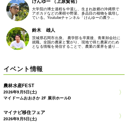
けんゆー （上原賢祐）
大学院の博士過程を中退し、生まれ故郷の沖縄県で
アボカドなどの果樹や野菜、多品目の植物を栽培し
ている。Youtubeチャンネル「けんゆーの農ラ…
鈴木 雄人
茨城県石岡市出身。 農学部を卒業後、青果卸会社に
就職。全国の農家と繋がり、現地で得た農家のため
となる情報を発信することで、農業の業界を盛り…
イベント情報
農林水産FEST
2026年9月5日(土)
マイドームおおさか 2F 展示ホールD
マイナビ移住フェア
2026年9月5日(土)