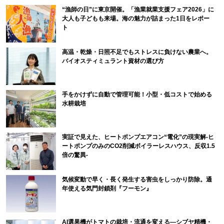
“漁師の日”に東京開催。「漁業就業支援フェア2026」に
大人も子どもも来場。海の魅力が詰まった1日をレポー
ト
高温・乾燥・日照不足でもストレスに負けない農業へ。
バイオスティミュラント資材の選び方
手をかけずに自動で管理可能！小型・低コストで始める
水耕栽培
実証で見えた、ヒートポンプエアコン“電化”の現実解-ヒ
ートポンプのみのCO2削減ボイラーレスハウス、反収1.5
倍の驚異-
気候変動で早く・長く発生する害虫をしっかり防除。通
年使える気門封鎖剤『フーモン』
AI選果機がトマトの栽培・流通を変える―シブヤ精機・