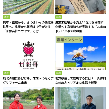
就農
就農
熊本・益城から、さつまいもの価値を
農業未経験から売上10億円を目指す
世界へ。生産から販売まで手がける
企業へ！京都知七が実践する「九条ね
「有限会社コウヤマ」とは
ぎ」ビジネス成功術
就農
就農
鹿北の畑に再び灯を。未来へつなぐア
地方移住して就農するには？ 具体的
グリファーム未来
な始め方とリアルな生活を解説