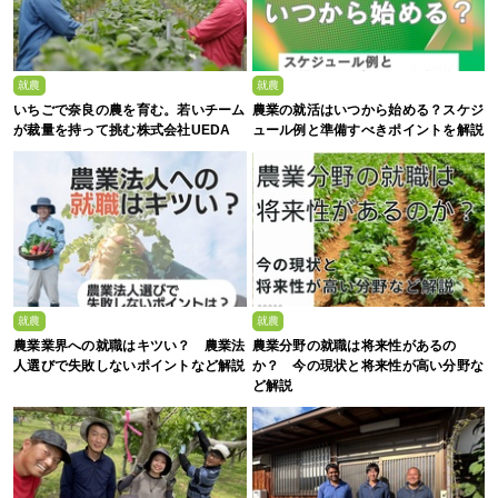
就農
就農
いちごで奈良の農を育む。若いチーム
農業の就活はいつから始める？スケジ
が裁量を持って挑む株式会社UEDA
ュール例と準備すべきポイントを解説
就農
就農
農業業界への就職はキツい？ 農業法
農業分野の就職は将来性があるの
人選びで失敗しないポイントなど解説
か？ 今の現状と将来性が高い分野な
ど解説