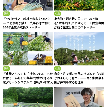
就農
就農
「“ねぎ一筋”で地域と未来をつなぐ」
奥大和・西吉野の里山で、梅と柿
— こと京都が描く、九条ねぎで創る
を“産地の誇り”に変える。王隠堂農園
100年企業の成長ストーリー
が紡ぐ産直と加工のストーリー
就農
就農
「農業スキル」も「社会スキル」も身
奈良・月ヶ瀬の自然のリズムで「お茶
に付く！安心して農業に挑戦できる東
がお茶らしく育つ」――月ヶ瀬健康茶
京グリーンシステムズ【障がい者求人
園が仲間を求める理由
募集中】