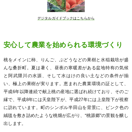
デジタルガイドブックはこちらから
安心して農業を始められる環境づくり
桃をメインに柿、りんご、ぶどうなどの果樹と水稲栽培が盛
んな桑折町。夏は暑く、昼夜の寒暖差がある盆地特有の気候
と阿武隈川の水源、そして水はけの良い土などの条件が揃
い、極上の果樹が実ります。恵まれた農業環境の証として、
平成6年以降連続で献上桃の産地に選ばれ続けており、そのご
縁で、平成8年には天皇陛下が、平成27年には上皇陛下が視察
に訪れています。町のシンボル半田山を背景に、ピンク色の
絨毯を敷き詰めたような桃畑が広がり、“桃源郷”の景観を醸し
出します。