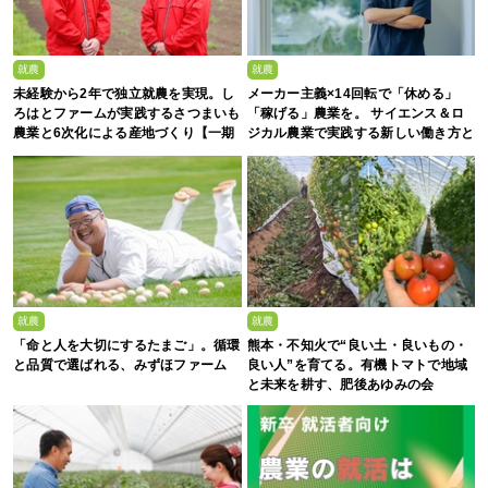
就農
就農
未経験から2年で独立就農を実現。し
メーカー主義×14回転で「休める」
ろはとファームが実践するさつまいも
「稼げる」農業を。 サイエンス＆ロ
農業と6次化による産地づくり【一期
ジカル農業で実践する新しい働き方と
生募集】
は？
就農
就農
「命と人を大切にするたまご」。循環
熊本・不知火で“良い土・良いもの・
と品質で選ばれる、みずほファーム
良い人”を育てる。有機トマトで地域
と未来を耕す、肥後あゆみの会