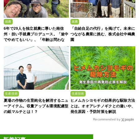
就農
就農
6年で29人を独立就農に導いた南信
「自給自足の代行」を掲げて。未来に
州・担い手就農プロデュース。「途中
つながる農業に挑む、株式会社中嶋農
でやめてもいい」、「年齢は問わな
園
い」と語る理由
生産技術
生産技術
夏場の作物の生育鈍化を解消するニュ
ヒメムカシヨモギの効果的な駆除方法
ーアイテム。収量アップ＆環境配慮型
とは。オオアレチノギクとの違いや、
の紙マルチとは！？
発生原因・予防対策を解説
Recommended by