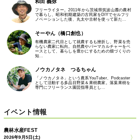
和田 義弥
フリーライター。2011年から茨城県筑波山麓の農村
で暮らし、昭和初期建築の古民家をDIYでセルフリ
ノベーションした後、丸太や古材を使って新た…
そーやん（橋口創也）
有機農家二代目として就農するも挫折し、野菜を売
らない農家に転向。自然農やパーマカルチャーをベ
ースとして、暮らしを豊かにするための畑づくりの
知…
ノウカノタネ つるちゃん
「ノウカノタネ」という農系YouTuber、Podcaster
として活動する多品目野菜＆果樹農家。落葉果樹を
専門にフリーランス園芸指導員とし…
イベント情報
農林水産FEST
2026年9月5日(土)