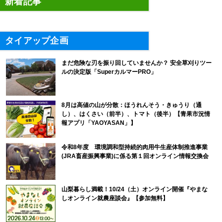
新着記事
タイアップ企画
まだ危険な刃を振り回していませんか？ 安全草刈りツー
ルの決定版「SuperカルマーPRO」
8月は高値の山が分散：ほうれんそう・きゅうり（通
し）、はくさい（前半）、トマト（後半）【青果市況情
報アプリ「YAOYASAN」】
令和8年度 環境調和型持続的肉用牛生産体制推進事業
(JRA畜産振興事業)に係る第１回オンライン情報交換会
山梨暮らし満載！10/24（土）オンライン開催『やまな
しオンライン就農座談会』【参加無料】