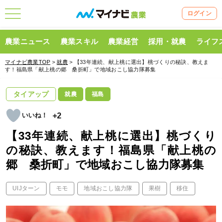
ログイン
農業ニュース
農業スキル
農業経営
採用・就農
ライフ
マイナビ農業TOP
>
就農
> 【33年連続、献上桃に選出】桃づくりの秘訣、教えま
す！福島県「献上桃の郷 桑折町」で地域おこし協力隊募集
タイアップ
就農
福島
+2
【33年連続、献上桃に選出】桃づくり
の秘訣、教えます！福島県「献上桃の
郷 桑折町」で地域おこし協力隊募集
UIJターン
モモ
地域おこし協力隊
果樹
移住