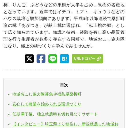
柿、りんご、ぶどうなどの果樹が大半を占め、果樹の名産地
となっています。近年ではイチゴ、トマト、キュウリなどの
ハウス栽培も増加傾向にあります。平成6年以降連続で桑折町
産の桃「あかつき」が献上桃に選ばれ、「献上桃の郷」とし
て広く知られています。知識と技術、経験を有し高い品質管
理を行う生産者が数多く存在する同町で、地域おこし協力隊
になり、極上の桃づくりを学んでみませんか。
URLをコピー
目次
地域おこし協力隊募集＠福島県桑折町
安心して農業を始められる環境づくり
任期満了後、独立就農時も切れ目なくサポート
【インタビュー】埼玉県より移住し、新規就農した地域お