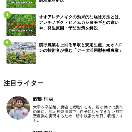
オオアレチノギクの効果的な駆除方法とは。
アレチノギク・ヒメムカシヨモギとの違い
や、発生原因・予防対策を解説
慣行農業を上回る単収と安定生産。元オムロ
ンの技術者が挑む「データ活用型有機農業」
注目ライター
鮫島 理央
大学を卒業後、農協に就職するも、気が付けば農作
の道に。地元神奈川県で、自分にしかできない都市
型農業を実現するため、暗中模索の毎日。収穫より
も…