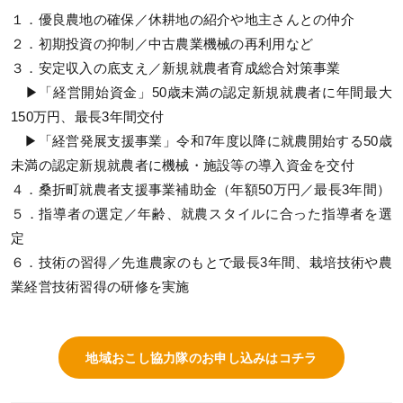
１．優良農地の確保／休耕地の紹介や地主さんとの仲介
２．初期投資の抑制／中古農業機械の再利用など
３．安定収入の底支え／新規就農者育成総合対策事業
▶「経営開始資金」50歳未満の認定新規就農者に年間最大
150万円、最長3年間交付
▶「経営発展支援事業」令和7年度以降に就農開始する50歳
未満の認定新規就農者に機械・施設等の導入資金を交付
４．桑折町就農者支援事業補助金（年額50万円／最長3年間）
５．指導者の選定／年齢、就農スタイルに合った指導者を選
定
６．技術の習得／先進農家のもとで最長3年間、栽培技術や農
業経営技術習得の研修を実施
地域おこし協力隊のお申し込みはコチラ