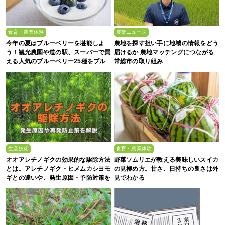
食育・農業体験
農業ニュース
今年の夏はブルーベリーを堪能しよ
農地を探す担い手に地域の情報をどう
う！観光農園や道の駅、スーパーで買
届けるか 農地マッチングにつながる
える人気のブルーベリー25種をブル
常総市の取り組み
ーベリー農家の息子が解説
生産技術
食育・農業体験
オオアレチノギクの効果的な駆除方法
野菜ソムリエが教える美味しいスイカ
とは。アレチノギク・ヒメムカシヨモ
の見極め方。甘さ、日持ちの良さは外
ギとの違いや、発生原因・予防対策を
見でわかる
解説