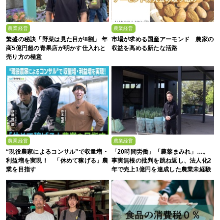
農業経営
農業経営
繁盛の秘訣「野菜は見た目が8割」 年
市場が求める国産アーモンド 農家の
商5億円超の青果店が明かす仕入れと
収益を高める新たな活路
売り方の極意
農業経営
農業経営
“現役農家によるコンサル”で収量増・
「20時間労働」「農薬まみれ」…。
利益増を実現！ 「休めて稼げる」農
事実無根の批判を跳ね返し、法人化2
業を目指す
年で売上1億円を達成した農業未経験
の若者たち