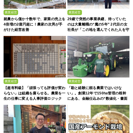
農業経営
農業経営
就農から僅か十数年で、家業の売上を
29歳で突然の事業承継、待っていた
4倍増の2億円超に！農家の次男が手
のは大量離職の“魔の5年” 2代目の女
がけた経営改善
社長が「この地を選んでくれた人を守
る」と誓った日
農業経営
農業経営
【超有料級】「頑張っても評価が変わ
「勘と経験に頼る農業ではいけな
らない」は組織を腐らせる。農業を一
い」。創業12年で150ha管理の根幹
生の仕事に変える人事評価ロジック
にある、金融仕込みの“数値化・書面
化”と省力化への貪欲さ