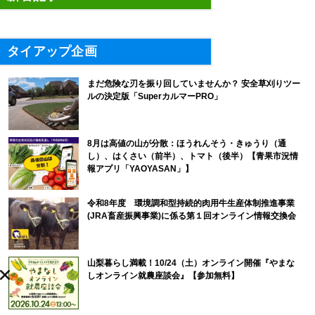
タイアップ企画
まだ危険な刃を振り回していませんか？ 安全草刈りツー
ルの決定版「SuperカルマーPRO」
8月は高値の山が分散：ほうれんそう・きゅうり（通
し）、はくさい（前半）、トマト（後半）【青果市況情
報アプリ「YAOYASAN」】
令和8年度 環境調和型持続的肉用牛生産体制推進事業
(JRA畜産振興事業)に係る第１回オンライン情報交換会
山梨暮らし満載！10/24（土）オンライン開催『やまな
しオンライン就農座談会』【参加無料】