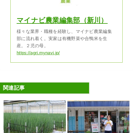
マイナビ農業編集部（新川）
様々な業界・職種を経験し、マイナビ農業編集
部に流れ着く。実家は有機野菜や合鴨米を生
産。２児の母。
https://agri.mynavi.jp/
関連記事