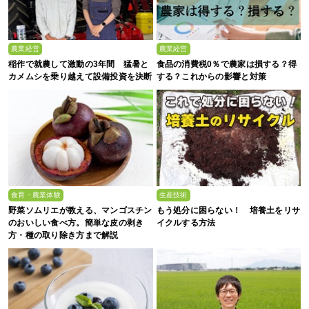
農業経営
農業経営
稲作で就農して激動の3年間 猛暑と
食品の消費税0％で農家は損する？得
カメムシを乗り越えて設備投資を決断
する？これからの影響と対策
食育・農業体験
生産技術
野菜ソムリエが教える、マンゴスチン
もう処分に困らない！ 培養土をリサ
のおいしい食べ方。簡単な皮の剥き
イクルする方法
方・種の取り除き方まで解説