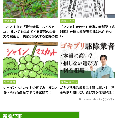
生産技術
農家ライフ
しぶとすぎる「最強雑草」スベリヒ
【マンガ】かけだし農家の奮闘記《第
ユ。 抜いても生えてくる驚異の生命
93話》外国人技能実習生は欠かせな
力の秘密と、農家が実践する防除の鉄
い
則
生産技術
農業ニュース
シャインマスカットの育て方 皮ごと
ゴキブリ駆除業者は本当に高い？ 料
食べられる高級ブドウを家庭で！
金相場と損しない選び方を徹底解説！
Recommended by
新着記事