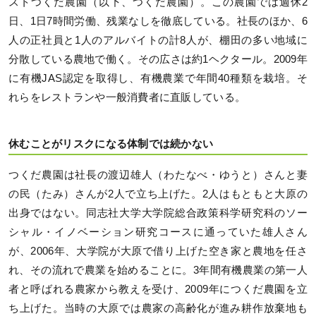
ストつくだ農園（以下、つくだ農園）。この農園では週休2
日、1日7時間労働、残業なしを徹底している。社長のほか、6
人の正社員と1人のアルバイトの計8人が、棚田の多い地域に
分散している農地で働く。その広さは約1ヘクタール。2009年
に有機JAS認定を取得し、有機農業で年間40種類を栽培。そ
れらをレストランや一般消費者に直販している。
休むことがリスクになる体制では続かない
つくだ農園は社長の渡辺雄人（わたなべ・ゆうと）さんと妻
の民（たみ）さんが2人で立ち上げた。2人はもともと大原の
出身ではない。同志社大学大学院総合政策科学研究科のソー
シャル・イノベーション研究コースに通っていた雄人さん
が、2006年、大学院が大原で借り上げた空き家と農地を任さ
れ、その流れで農業を始めることに。3年間有機農業の第一人
者と呼ばれる農家から教えを受け、2009年につくだ農園を立
ち上げた。当時の大原では農家の高齢化が進み耕作放棄地も