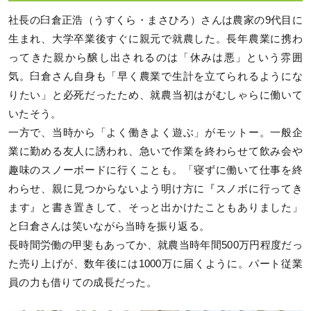
社長の臼倉正浩（うすくら・まさひろ）さんは農家の9代目に
生まれ、大学卒業後すぐに親元で就農した。長年農業に携わ
ってきた親から醸し出されるのは「休みは悪」という雰囲
気。臼倉さん自身も「早く農業で生計を立てられるようにな
りたい」と必死だったため、就農当初はがむしゃらに働いて
いたそう。
一方で、当時から「よく働きよく遊ぶ」がモットー。一般企
業に勤める友人に誘われ、急いで作業を終わらせて飲み会や
趣味のスノーボードに行くことも。「寝ずに働いて仕事を終
わらせ、親に見つからないよう明け方に『スノボに行ってき
ます』と書き置きして、そっと出かけたこともありました」
と臼倉さんは笑いながら当時を振り返る。
長時間労働の甲斐もあってか、就農当時年間500万円程度だっ
た売り上げが、数年後には1000万に届くように。パート従業
員の力も借りての成長だった。