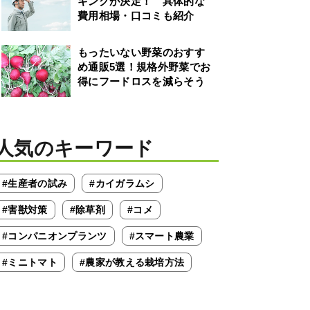
キングが決定！ 具体的な
費用相場・口コミも紹介
もったいない野菜のおすす
め通販5選！規格外野菜でお
得にフードロスを減らそう
人気のキーワード
#生産者の試み
#カイガラムシ
#害獣対策
#除草剤
#コメ
#コンパニオンプランツ
#スマート農業
#ミニトマト
#農家が教える栽培方法