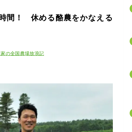
6時間！ 休める酪農をかなえる
農家の全国農場放浪記