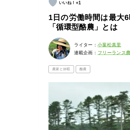
+1
1日の労働時間は最大
「循環型酪農」とは
ライター：
小葉松真里
連載企画：
フリーランス
農家と休暇
酪農