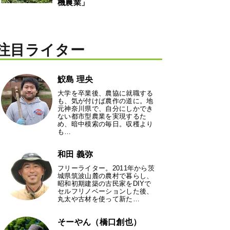
機農業」
注目ライター
鮫島 理央
大学を卒業後、農協に就職する
も、気が付けば農作の道に。地
元神奈川県で、自分にしかでき
ない都市型農業を実現するた
め、暗中模索の毎日。収穫より
も…
和田 義弥
フリーライター。2011年から茨
城県筑波山麓の農村で暮らし、
昭和初期建築の古民家をDIYで
セルフリノベーションした後、
丸太や古材を使って新た…
そーやん（橋口創也）