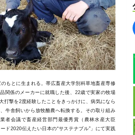
農家のもとに生まれる。帯広畜産大学別科草地畜産専修
品関係のメーカーに就職した後、22歳で実家の牧場
大打撃を2度経験したことをきっかけに、病気になら
し、牛舎飼いから放牧酪農へ転換する。その取り組み
年農業者会議で畜産経営部門最優秀賞（農林水産大臣
ド2020伝えたい日本の“サステナブル”」にて実践