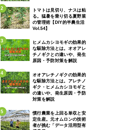
トマトは見切り、ナスは粘
る。猛暑を乗り切る夏野菜
の管理術【DIY的半農生活
Vol.54】
ヒメムカシヨモギの効果的
な駆除方法とは。オオアレ
チノギクとの違いや、発生
原因・予防対策を解説
オオアレチノギクの効果的
な駆除方法とは。アレチノ
ギク・ヒメムカシヨモギと
の違いや、発生原因・予防
対策を解説
慣行農業を上回る単収と安
定生産。元オムロンの技術
者が挑む「データ活用型有