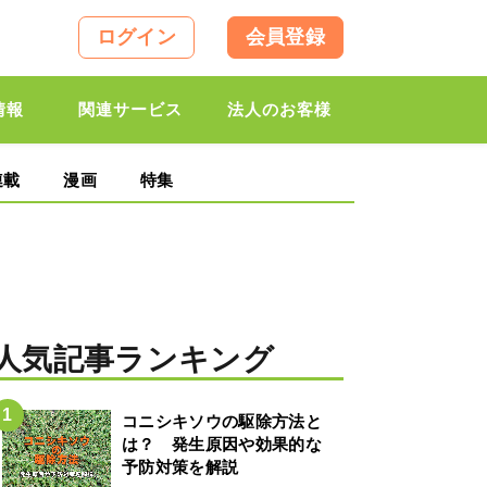
ログイン
会員登録
情報
関連サービス
法人のお客様
連載
漫画
特集
人気記事ランキング
コニシキソウの駆除方法と
は？ 発生原因や効果的な
予防対策を解説