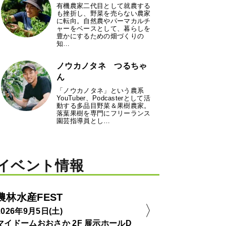
有機農家二代目として就農する
も挫折し、野菜を売らない農家
に転向。自然農やパーマカルチ
ャーをベースとして、暮らしを
豊かにするための畑づくりの
知…
ノウカノタネ つるちゃ
ん
「ノウカノタネ」という農系
YouTuber、Podcasterとして活
動する多品目野菜＆果樹農家。
落葉果樹を専門にフリーランス
園芸指導員とし…
イベント情報
農林水産FEST
2026年9月5日(土)
マイドームおおさか 2F 展示ホールD