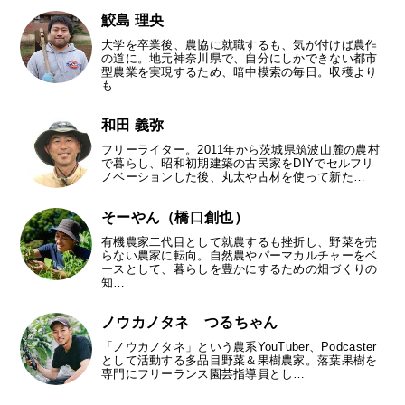
鮫島 理央
大学を卒業後、農協に就職するも、気が付けば農作
の道に。地元神奈川県で、自分にしかできない都市
型農業を実現するため、暗中模索の毎日。収穫より
も…
和田 義弥
フリーライター。2011年から茨城県筑波山麓の農村
で暮らし、昭和初期建築の古民家をDIYでセルフリ
ノベーションした後、丸太や古材を使って新た…
そーやん（橋口創也）
有機農家二代目として就農するも挫折し、野菜を売
らない農家に転向。自然農やパーマカルチャーをベ
ースとして、暮らしを豊かにするための畑づくりの
知…
ノウカノタネ つるちゃん
「ノウカノタネ」という農系YouTuber、Podcaster
として活動する多品目野菜＆果樹農家。落葉果樹を
専門にフリーランス園芸指導員とし…