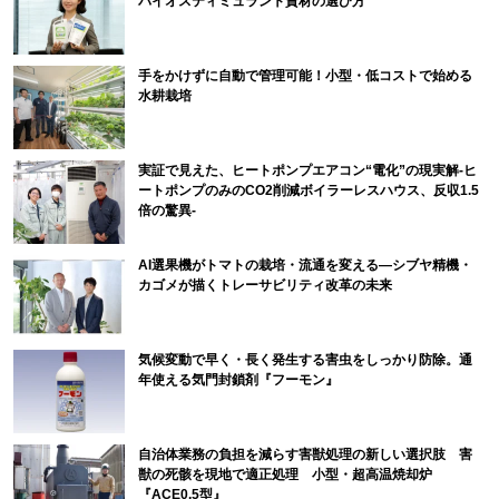
バイオスティミュラント資材の選び方
手をかけずに自動で管理可能！小型・低コストで始める
水耕栽培
実証で見えた、ヒートポンプエアコン“電化”の現実解-ヒ
ートポンプのみのCO2削減ボイラーレスハウス、反収1.5
倍の驚異-
AI選果機がトマトの栽培・流通を変える―シブヤ精機・
カゴメが描くトレーサビリティ改革の未来
気候変動で早く・長く発生する害虫をしっかり防除。通
年使える気門封鎖剤『フーモン』
自治体業務の負担を減らす害獣処理の新しい選択肢 害
獣の死骸を現地で適正処理 小型・超高温焼却炉
『ACE0.5型』