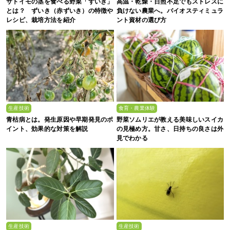
サトイモの茎を食べる野菜「ずいき」
高温・乾燥・日照不足でもストレスに
とは？ ずいき（赤ずいき）の特徴や
負けない農業へ。バイオスティミュラ
レシピ、栽培方法を紹介
ント資材の選び方
生産技術
食育・農業体験
青枯病とは。発生原因や早期発見のポ
野菜ソムリエが教える美味しいスイカ
イント、効果的な対策を解説
の見極め方。甘さ、日持ちの良さは外
見でわかる
生産技術
生産技術