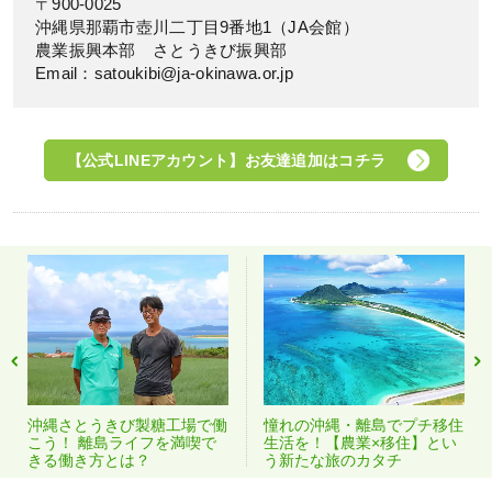
〒900-0025
沖縄県那覇市壺川二丁目9番地1（JA会館）
農業振興本部 さとうきび振興部
Email：satoukibi@ja-okinawa.or.jp
【公式LINEアカウント】お友達追加はコチラ
沖縄さとうきび製糖工場で働
憧れの沖縄・離島でプチ移住
こう！ 離島ライフを満喫で
生活を！【農業×移住】とい
きる働き方とは？
う新たな旅のカタチ