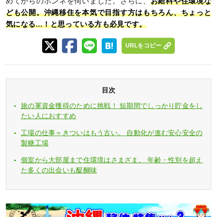
めてからのホンネを伺いました。さらに、
お給料や住環境な
ども公開。沖縄移住を本気で目指す方はもちろん、ちょっと
気になる…！と思っている方も必見です。
URLをコピー
目次
旅の軍資金獲得のために挑戦！ 短期間でしっかり貯金をし
たい人におすすめ
工場の仕事＝きついはもう古い。 自動化が進む安心安全の
製糖工場
個室から大部屋まで住環境はさまざま。 年齢・性別を超え
た多くの出会いも醍醐味