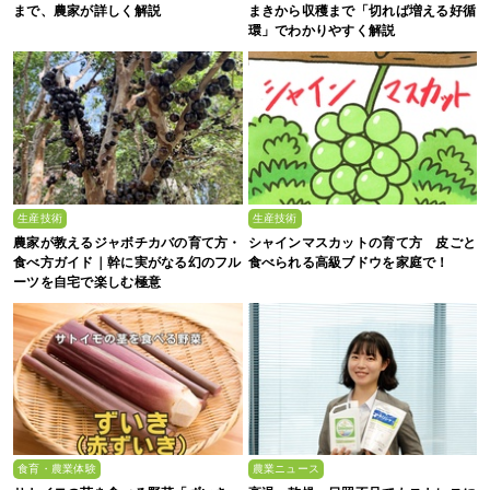
まで、農家が詳しく解説
まきから収穫まで「切れば増える好循
環」でわかりやすく解説
生産技術
生産技術
農家が教えるジャボチカバの育て方・
シャインマスカットの育て方 皮ごと
食べ方ガイド｜幹に実がなる幻のフル
食べられる高級ブドウを家庭で！
ーツを自宅で楽しむ極意
食育・農業体験
農業ニュース