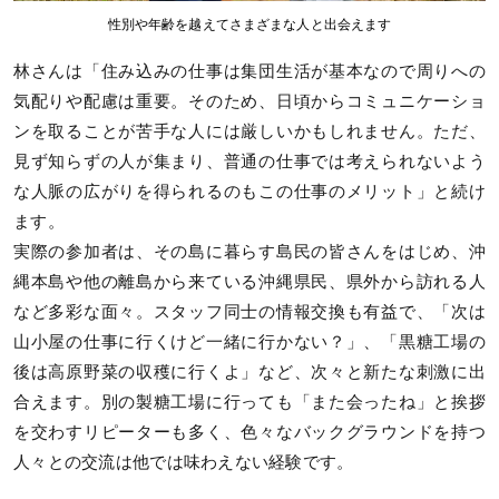
性別や年齢を越えてさまざまな人と出会えます
林さんは「住み込みの仕事は集団生活が基本なので周りへの
気配りや配慮は重要。そのため、日頃からコミュニケーショ
ンを取ることが苦手な人には厳しいかもしれません。ただ、
見ず知らずの人が集まり、普通の仕事では考えられないよう
な人脈の広がりを得られるのもこの仕事のメリット」と続け
ます。
実際の参加者は、その島に暮らす島民の皆さんをはじめ、沖
縄本島や他の離島から来ている沖縄県民、県外から訪れる人
など多彩な面々。スタッフ同士の情報交換も有益で、「次は
山小屋の仕事に行くけど一緒に行かない？」、「黒糖工場の
後は高原野菜の収穫に行くよ」など、次々と新たな刺激に出
合えます。別の製糖工場に行っても「また会ったね」と挨拶
を交わすリピーターも多く、色々なバックグラウンドを持つ
人々との交流は他では味わえない経験です。