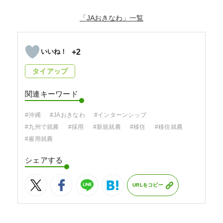
「JAおきなわ」
+2
タイアップ
関連キーワード
#沖縄
#JAおきなわ
#インターンシップ
#九州で就農
#採用
#新規就農
#移住
#移住就農
#雇用就農
シェアする
URLをコピー