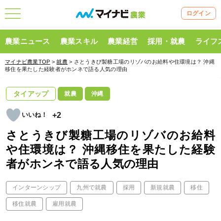
ログイン
農業ニュース
農業スキル
農業経営
採用・就農
ライフ
マイナビ農業TOP
>
就農
> さとうきび製糖工場のリゾバのお給料や住環境は？ 沖縄
移住を果たした経験者がホンネで語る人気の理由
タイアップ
就農
沖縄
+2
さとうきび製糖工場のリゾバのお給料
や住環境は？ 沖縄移住を果たした経験
者がホンネで語る人気の理由
インターンシップ
九州で就農
採用
新規就農
移住
移住就農
雇用就農