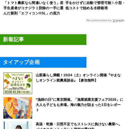
「トマト農家なら間違いなく使う」若
手をかけずに自動で管理可能！小型・
手生産者がコナジラミ防除の一手に選
低コストで始める水耕栽培
んだ新剤「エフィコン®SL」の底力
Recommended by
新着記事
タイアップ企画
山梨暮らし満載！10/24（土）オンライン開催『やまな
しオンライン就農座談会』【参加無料】
“漁師の日”に東京開催。「漁業就業支援フェア2026」に
大人も子どもも来場。海の魅力が詰まった1日をレポー
ト
高温・乾燥・日照不足でもストレスに負けない農業へ。