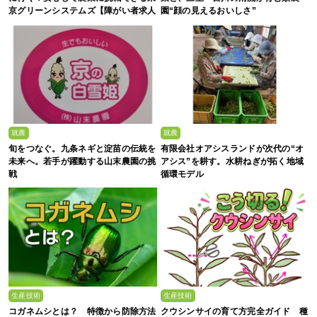
京グリーンシステムズ【障がい者求人
園“顔の見えるおいしさ”
募集中】
就農
就農
旬をつなぐ。九条ネギと淀苗の伝統を
有限会社オアシスランドが次代の“オ
未来へ。若手が躍動する山末農園の挑
アシス”を耕す。水耕ねぎが拓く地域
戦
循環モデル
生産技術
生産技術
コガネムシとは？ 特徴から防除方法
クウシンサイの育て方完全ガイド 種