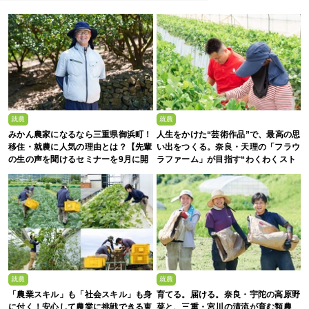
就農
就農
みかん農家になるなら三重県御浜町！
人生をかけた“芸術作品”で、最高の思
移住・就農に人気の理由とは？【先輩
い出をつくる。奈良・天理の「フラウ
の生の声を聞けるセミナーを9月に開
ラファーム」が目指す“わくわくスト
催】
ロベリーエンターテインメント”
就農
就農
「農業スキル」も「社会スキル」も身
育てる。届ける。奈良・宇陀の高原野
に付く！安心して農業に挑戦できる東
菜と、三重・宮川の清流が育む類農