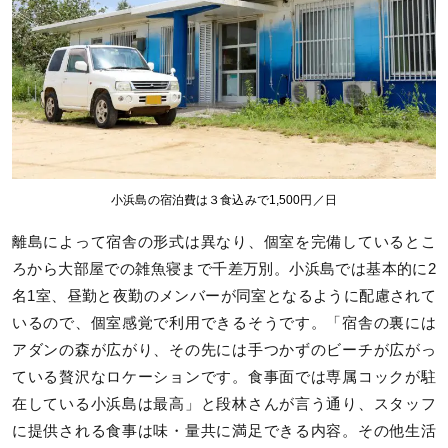
小浜島の宿泊費は３食込みで1,500円／日
離島によって宿舎の形式は異なり、個室を完備しているとこ
ろから大部屋での雑魚寝まで千差万別。小浜島では基本的に2
名1室、昼勤と夜勤のメンバーが同室となるように配慮されて
いるので、個室感覚で利用できるそうです。「宿舎の裏には
アダンの森が広がり、その先には手つかずのビーチが広がっ
ている贅沢なロケーションです。食事面では専属コックが駐
在している小浜島は最高」と段林さんが言う通り、スタッフ
に提供される食事は味・量共に満足できる内容。その他生活