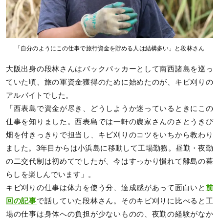
「自分のようにこの仕事で旅行資金を貯める人は結構多い」と段林さん
大阪出身の段林さんはバックパッカーとして南西諸島を巡っ
ていた頃、旅の軍資金獲得のために始めたのが、キビ刈りの
アルバイトでした。
「西表島で資金が尽き、どうしようか迷っているときにこの
仕事を知りました。西表島では一軒の農家さんのさとうきび
畑を付きっきりで担当し、キビ刈りのコツをいちから教わり
ました。3年目からは小浜島に移動して工場勤務。昼勤・夜勤
の二交代制は初めてでしたが、今はすっかり慣れて離島の暮
らしを楽しんでいます」。
キビ刈りの仕事は体力を使う分、達成感があって面白いと
前
回の記事
で話していた段林さん。そのキビ刈りに比べると工
場の仕事は身体への負担が少ないものの、夜勤の経験がなか