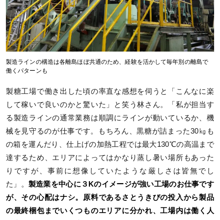
製造ラインの構造は各離島ほぼ共通のため、経験を活かして毎年別の離島で
働くパターンも
製糖工場で働き出した頃の率直な感想を伺うと「こんなに楽
して稼いで良いのかと驚いた」と笑う林さん。「私が担当す
る製造ラインの通常業務は順調にラインが動いているか、機
械を見守るのが仕事です。もちろん、黒糖が詰まった30㎏も
の箱を運んだり、仕上げの加熱工程では最大130℃の高温まで
達するため、エリアによってはかなり蒸し暑い場所もあった
りですが、事前に想像していたような厳しさは皆無でし
た」。
製造業を中心に３Kのイメージが強い工場のお仕事です
が、その心配はナシ。原料であるさとうきびの投入から製品
の最終梱包までいくつものエリアに分かれ、工場内は働く人