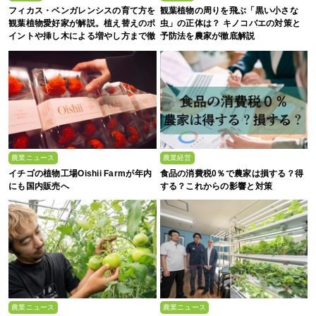
フィカス・ベンガレンシスの育て方を
観葉植物の周りを飛ぶ「黒い小さな
観葉植物愛好家が解説。植え替えのポ
虫」の正体は？ キノコバエの対策と
イントや挿し木による増やし方まで徹
予防法を農家が徹底解説
底解説
農業ニュース
農業経営
イチゴの植物工場Oishii Farmが年内
食品の消費税0％で農家は損する？得
にも国内販売へ
する？これからの影響と対策
農業ニュース
農業ニュース