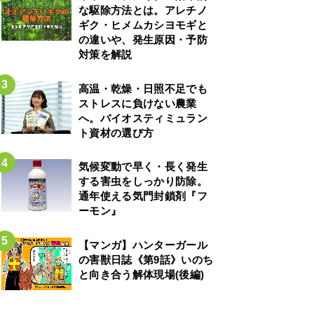
な駆除方法とは。アレチノ
ギク・ヒメムカシヨモギと
の違いや、発生原因・予防
対策を解説
高温・乾燥・日照不足でも
ストレスに負けない農業
へ。バイオスティミュラン
ト資材の選び方
気候変動で早く・長く発生
する害虫をしっかり防除。
通年使える気門封鎖剤『フ
ーモン』
【マンガ】ハンターガール
の害獣日誌《第9話》いのち
と向き合う解体現場(後編)