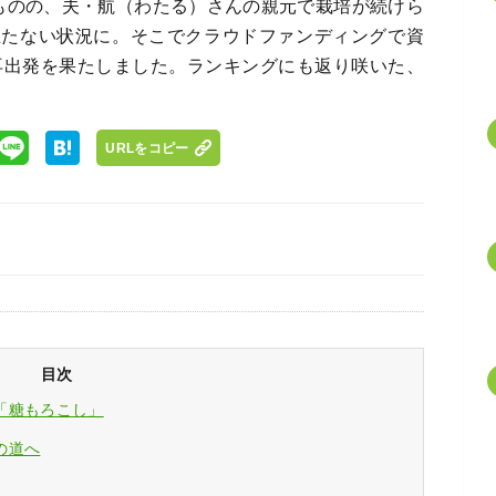
ものの、夫・航（わたる）さんの親元で栽培が続けら
立たない状況に。そこでクラウドファンディングで資
の再出発を果たしました。ランキングにも返り咲いた、
URLをコピー
目次
「糖もろこし」
の道へ