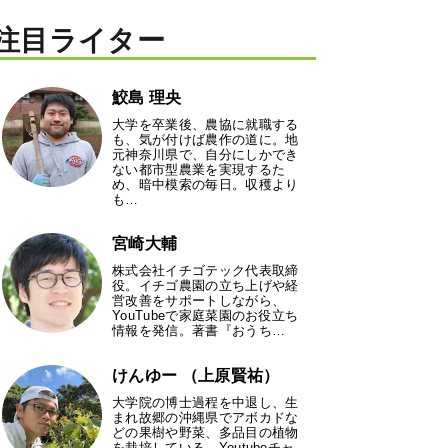
注目ライター
鮫島 理央
大学を卒業後、農協に就職する
も、気が付けば農作の道に。地
元神奈川県で、自分にしかでき
ない都市型農業を実現するた
め、暗中模索の毎日。収穫より
も…
宮崎大輔
株式会社イチゴテック代表取締
役。イチゴ農園の立ち上げや経
営改善をサポートしながら、
YouTubeで家庭菜園のお役立ち
情報を発信。著書『おうち…
けんゆー （上原賢祐）
大学院の博士過程を中退し、生
まれ故郷の沖縄県でアボカドな
どの果樹や野菜、多品目の植物
を栽培している。Youtubeチャ