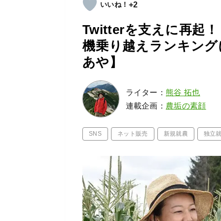
+2
Twitterを支えに再
機乗り越えランキングに
あや】
ライター：
熊谷 拓也
連載企画：
農垢の素顔
SNS
ネット販売
新規就農
独立