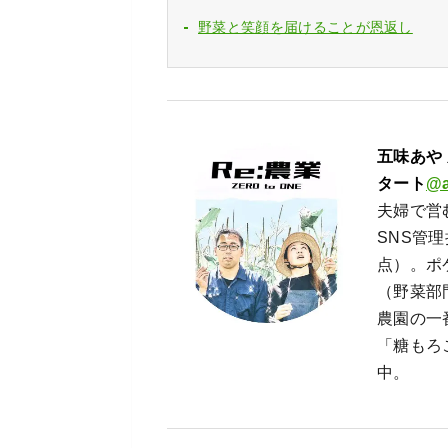
野菜と笑顔を届けることが恩返し
五味あや
タート
@a
夫婦で営
SNS管理
点）。ポ
（野菜部
農園の一
「糖もろ
中。