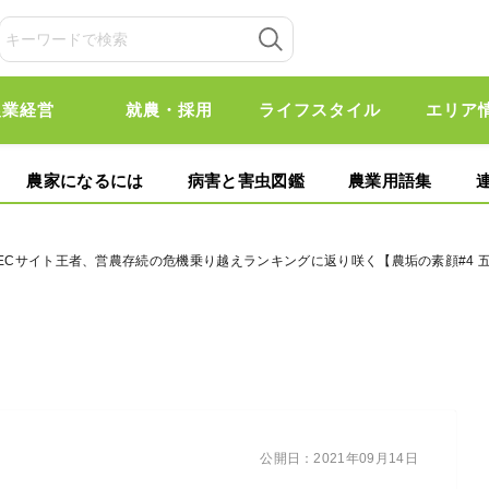
農業経営
就農・採用
ライフスタイル
エリア
農家になるには
病害と害虫図鑑
農業用語集
起！ ECサイト王者、営農存続の危機乗り越えランキングに返り咲く【農垢の素顔#4 
公開日：
2021年09月14日