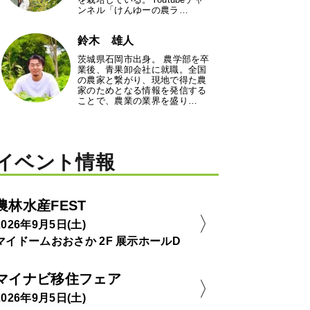
ンネル「けんゆーの農ラ…
鈴木 雄人
茨城県石岡市出身。 農学部を卒
業後、青果卸会社に就職。全国
の農家と繋がり、現地で得た農
家のためとなる情報を発信する
ことで、農業の業界を盛り…
イベント情報
農林水産FEST
2026年9月5日(土)
マイドームおおさか 2F 展示ホールD
マイナビ移住フェア
2026年9月5日(土)