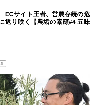
起！ ECサイト王者、営農存続の危
返り咲く【農垢の素顔#4 五味
就農