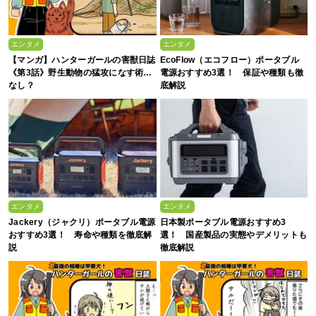
エンタメ
エンタメ
【マンガ】ハンターガールの害獣日誌
EcoFlow（エコフロー）ポータブル
《第3話》野生動物の猛攻になす術…
電源おすすめ3選！ 保証や種類も徹
なし？
底解説
エンタメ
エンタメ
Jackery（ジャクリ）ポータブル電源
日本製ポータブル電源おすすめ3
おすすめ3選！ 寿命や種類を徹底解
選！ 国産製品の実態やデメリットも
説
徹底解説