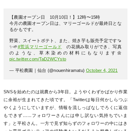
【農園オープン日 10月10日！】12時〜15時
今月の農園オープン日は、マリーゴールドが最終日とな
るかもです。
野菜、スイートポテト、また、焼き芋も販売予定です🍠
✨🌱
#荒浜マリーゴールド
の花摘み取りができ、写真
のような、草木染めの材料にもなります🌼
pic.twitter.com/TaD2WCYsto
— 平松農園｜仙台 (@nouenhiramatu)
October 4, 2021
SNSを始めたのは就農から3年目。ようやくわずかばかり作業
に余裕が生まれてきた頃です。「Twitterは毎日何かしらつぶ
やくようにしていますが、情報を流しっぱなしでろくに返信
もできず……フォロワーさんには申し訳ない気持ちでいま
す」と平松さん。一方で見ず知らずのフォロワーの中にはき