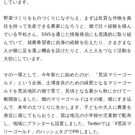
しています。
野菜づくりをものづくりになぞらえ、まずは良質な作物を責
任を持って生産できる農家になろうと、畑で日々経験を積ん
でいる平松さん。SNSを通じた情報発信にも意識的に取り組
んでいて、就農希望者に自身の経験を伝えたり、さまざまな
人が畑に足を運ぶ機会を設けたりと、人と人をつなぐ活動を
大切にしています。
その一環として、今年新たに始めたのが、「荒浜マリーゴー
ルド」という企画。土壌改良のための緑肥となるマリーゴー
ルドを荒浜地区の畑で育て、見頃となる夏から秋にかけて一
般開放しました。畑のマリーゴールドはその後、畑にすき込
んで、来年の土づくりに生かします。子どもや大人に農業を
身近に感じてもらおうと、苗は地元の小学校や児童館で配布
し、地域にプランターも設置しました。Twitterでは「#荒浜マ
リーゴールド」のハッシュタグでPRしました。