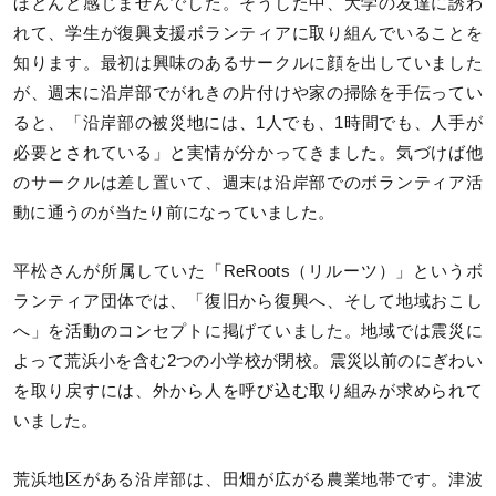
ほとんど感じませんでした。そうした中、大学の友達に誘わ
れて、学生が復興支援ボランティアに取り組んでいることを
知ります。最初は興味のあるサークルに顔を出していました
が、週末に沿岸部でがれきの片付けや家の掃除を手伝ってい
ると、「沿岸部の被災地には、1人でも、1時間でも、人手が
必要とされている」と実情が分かってきました。気づけば他
のサークルは差し置いて、週末は沿岸部でのボランティア活
動に通うのが当たり前になっていました。
平松さんが所属していた「ReRoots（リルーツ）」というボ
ランティア団体では、「復旧から復興へ、そして地域おこし
へ」を活動のコンセプトに掲げていました。地域では震災に
よって荒浜小を含む2つの小学校が閉校。震災以前のにぎわい
を取り戻すには、外から人を呼び込む取り組みが求められて
いました。
荒浜地区がある沿岸部は、田畑が広がる農業地帯です。津波