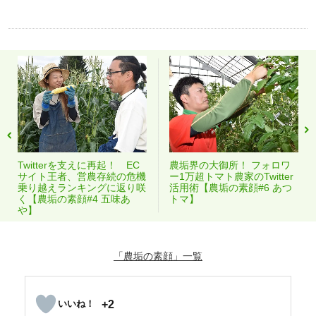
Twitterを支えに再起！ EC
農垢界の大御所！ フォロワ
サイト王者、営農存続の危機
ー1万超トマト農家のTwitter
乗り越えランキングに返り咲
活用術【農垢の素顔#6 あつ
く【農垢の素顔#4 五味あ
トマ】
や】
「農垢の素顔」
+2