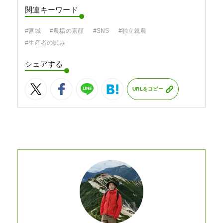
関連キーワード
#宮城
#農垢の素顔
#SNS
#独立就農
#生産者の試み
シェアする
URLをコピー