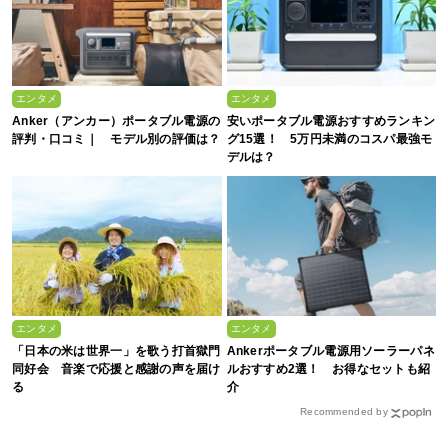
エンタメ
エンタメ
Anker（アンカー）ポータブル電源の
安いポータブル電源おすすめランキン
評判・口コミ｜ モデル別の評価は？
グ15選！ 5万円未満のコスパ最強モ
デルは？
エンタメ
エンタメ
「日本の米は世界一」を歌う打首獄門
Ankerポータブル電源用ソーラーパネ
同好会 音楽で応援と感謝の声を届け
ルおすすめ2選！ お得なセットも紹
る
介
Recommended by