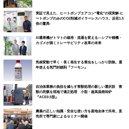
実証で見えた、ヒートポンプエアコン“電化”の現実解-ヒ
ートポンプのみのCO2削減ボイラーレスハウス、反収1.5
倍の驚異-
AI選果機がトマトの栽培・流通を変える―シブヤ精機・
カゴメが描くトレーサビリティ改革の未来
気候変動で早く・長く発生する害虫をしっかり防除。通
年使える気門封鎖剤『フーモン』
自治体業務の負担を減らす害獣処理の新しい選択肢 害
獣の死骸を現地で適正処理 小型・超高温焼却炉
『ACE0.5型』
農薬の正しい知識・安全な使い方を産地全体で共有。直
売所で専門家によるセミナー開催