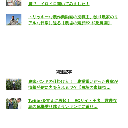
農!? イロイロ聞いてみました！
トリッキーな農作業動画の投稿主、独り農家のリ
アルな日常に迫る【農垢の素顔#2 和想農園】
関連記事
農家バンドの仕掛け人！ 農業嫌いだった農家が
情報発信に力を入れるワケ【農垢の素顔#1…
Twitterを支えに再起！ ECサイト王者、営農存
続の危機乗り越えランキングに返り…