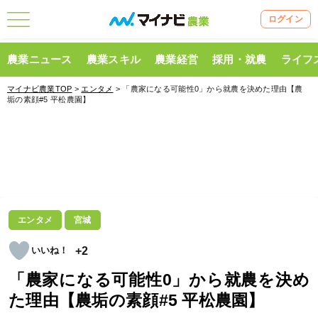
ログイン
農業ニュース
農業スキル
農業経営
採用・就農
ライフ
マイナビ農業TOP
>
エンタメ
> 「農家になる可能性0」から就農を決めた理由【農
垢の素顔#5 平松農園】
エンタメ
宮城
+2
「農家になる可能性0」から就農を決め
た理由【農垢の素顔#5 平松農園】