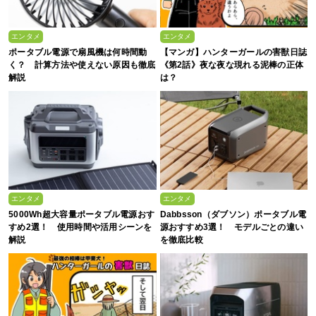
エンタメ
エンタメ
ポータブル電源で扇風機は何時間動
【マンガ】ハンターガールの害獣日誌
く？ 計算方法や使えない原因も徹底
《第2話》夜な夜な現れる泥棒の正体
解説
は？
エンタメ
エンタメ
5000Wh超大容量ポータブル電源おす
Dabbsson（ダブソン）ポータブル電
すめ2選！ 使用時間や活用シーンを
源おすすめ3選！ モデルごとの違い
解説
を徹底比較