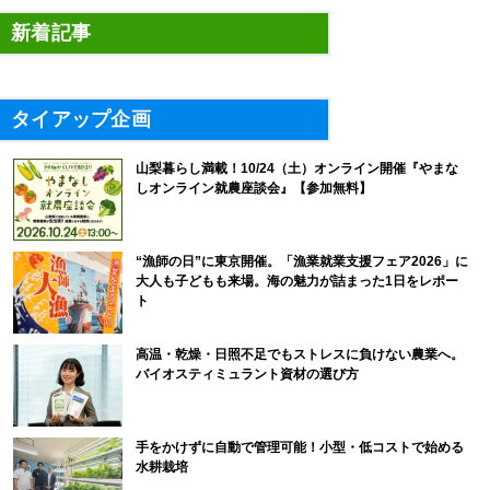
新着記事
タイアップ企画
山梨暮らし満載！10/24（土）オンライン開催『やまな
しオンライン就農座談会』【参加無料】
“漁師の日”に東京開催。「漁業就業支援フェア2026」に
大人も子どもも来場。海の魅力が詰まった1日をレポー
ト
高温・乾燥・日照不足でもストレスに負けない農業へ。
バイオスティミュラント資材の選び方
手をかけずに自動で管理可能！小型・低コストで始める
水耕栽培