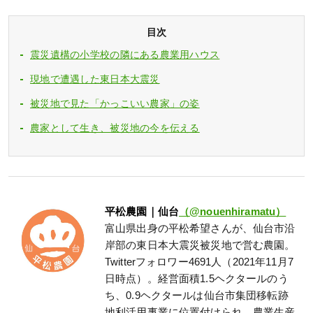
目次
震災遺構の小学校の隣にある農業用ハウス
現地で遭遇した東日本大震災
被災地で見た「かっこいい農家」の姿
農家として生き、被災地の今を伝える
平松農園｜仙台
（@nouenhiramatu）
富山県出身の平松希望さんが、仙台市沿
岸部の東日本大震災被災地で営む農園。
Twitterフォロワー4691人（2021年11月7
日時点）。経営面積1.5ヘクタールのう
ち、0.9ヘクタールは仙台市集団移転跡
地利活用事業に位置付けられ、農業生産