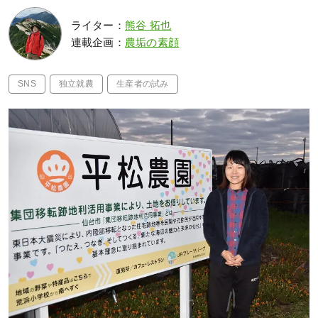
ライター：
熊谷 拓也
連載企画：
農垢の素顔
SNS
独立就農
生産者の試み