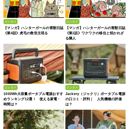
エンタメ
エンタメ
【マンガ】ハンターガールの害獣日誌
【マンガ】ハンターガールの害獣日誌
《第4話》虎毛の救世主現る
《第1話》ワクワクの移住と招かれざ
る隣人
エンタメ
エンタメ
1000Wh大容量ポータブル電源おすす
Jackery（ジャクリ）ポータブル電源
めランキング12選！ 使える家電・
の口コミ・評判｜ 人気機種の評価
時間は？
は？