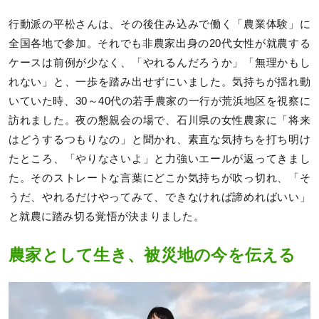
行動派の平松さんは、その後住み込みで働く「農業体験」に
全国各地で参加。それでも非農家出身の20代女性が就農する
ケースは前例が少なく、「やれるんだろうか」「無理かもし
れない」と、一歩を踏み出せずにいました。気持ちが揺れ動
いていた時、30～40代の若手農家の一行が荒浜地区を視察に
訪れました。夜の懇親会の場で、石川県の女性農家に「将来
はどうするつもりなの」と聞かれ、素直な気持ちを打ち明け
たところ、「やりなさいよ」と力強いエールが返ってきまし
た。そのストレートな言葉にどこか気持ちが吹っ切れ、「そ
うだ、やれるだけやってみて、できなければ諦めればいい」
と就農に踏み切る覚悟が決まりました。
農家として生き、被災地の今を伝える