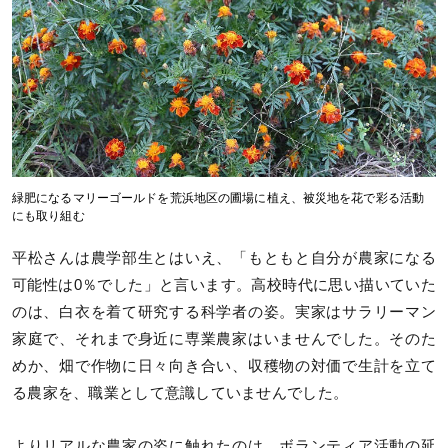
緑肥になるマリーゴールドを荒浜地区の圃場に植え、被災地を花で彩る活動
にも取り組む
平松さんは農学部生とはいえ、「もともと自分が農家になる
可能性は0％でした」と言います。高校時代に思い描いていた
のは、白衣を着て研究する科学者の姿。実家はサラリーマン
家庭で、それまで身近に専業農家はいませんでした。そのた
めか、畑で作物に日々向き合い、収穫物の対価で生計を立て
る農家を、職業として意識していませんでした。
よりリアルな農家の姿に触れたのは、ボランティア活動の延