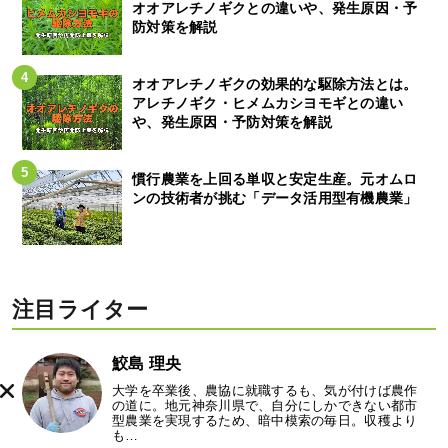
オオアレチノギクとの違いや、発生原因・予
防対策を解説
オオアレチノギクの効果的な駆除方法とは。
アレチノギク・ヒメムカシヨモギとの違い
や、発生原因・予防対策を解説
慣行農業を上回る単収と安定生産。元オムロ
ンの技術者が挑む「データ活用型有機農業」
注目ライター
鮫島 理央
大学を卒業後、農協に就職するも、気が付けば農作
の道に。地元神奈川県で、自分にしかできない都市
型農業を実現するため、暗中模索の毎日。収穫より
も…