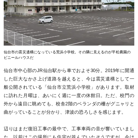
仙台市の震災遺構になっている荒浜小学校。その隣に見えるのが平松農園の
ビニールハウスだ
仙台市中心部のJR仙台駅から車でおよそ30分。2019年に開通
した巨大なかさ上げ道路を越えると、今は震災遺構として一
般公開されている「仙台市立荒浜小学校」があります。取材
に訪れた月曜は、あいにく週に一度の休館日。ただ、校門の
外から遠目に眺めても、校舎2階のベランダの柵がグニャリと
曲がっていることが分かり、津波の恐ろしさを感じます。
辺りはまだ復旧工事の最中で、工事車両の音が響いていまし
た。以前はこの場所にも住宅が並んでいたそうですが、今は