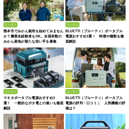
エンタメ
エンタメ
熊本市でみかん栽培を始めてみません
BLUETTI（ブルーティ）ポータブル
か？農業未経験者もOK。全国有数の
電源おすすめ3選！ 特徴や種類を徹
みかん産地が新たな担い手を募集
底解説
中！！
エンタメ
エンタメ
マキタポータブル電源おすすめ3
BLUETTI（ブルーティ）ポータブル
選！ 一般的なポタ電との違いも徹底
電源の評判・口コミ｜ 人気機種の評
解説
価は？