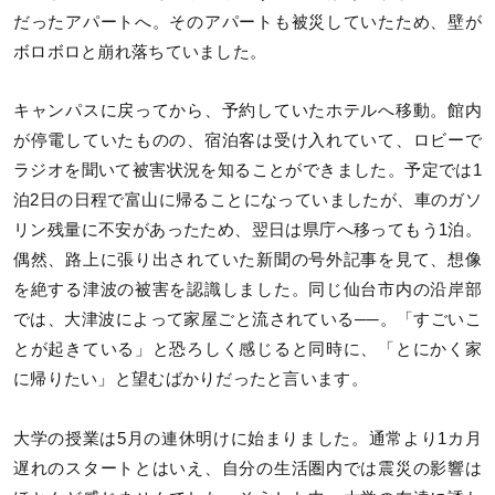
だったアパートへ。そのアパートも被災していたため、壁が
ボロボロと崩れ落ちていました。
キャンパスに戻ってから、予約していたホテルへ移動。館内
が停電していたものの、宿泊客は受け入れていて、ロビーで
ラジオを聞いて被害状況を知ることができました。予定では1
泊2日の日程で富山に帰ることになっていましたが、車のガソ
リン残量に不安があったため、翌日は県庁へ移ってもう1泊。
偶然、路上に張り出されていた新聞の号外記事を見て、想像
を絶する津波の被害を認識しました。同じ仙台市内の沿岸部
では、大津波によって家屋ごと流されている──。「すごいこ
とが起きている」と恐ろしく感じると同時に、「とにかく家
に帰りたい」と望むばかりだったと言います。
大学の授業は5月の連休明けに始まりました。通常より1カ月
遅れのスタートとはいえ、自分の生活圏内では震災の影響は