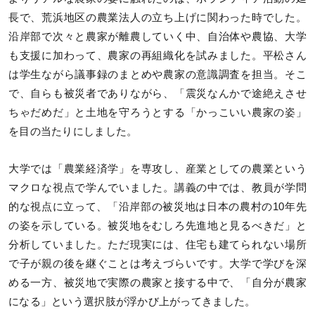
長で、荒浜地区の農業法人の立ち上げに関わった時でした。
沿岸部で次々と農家が離農していく中、自治体や農協、大学
も支援に加わって、農家の再組織化を試みました。平松さん
は学生ながら議事録のまとめや農家の意識調査を担当。そこ
で、自らも被災者でありながら、「震災なんかで途絶えさせ
ちゃだめだ」と土地を守ろうとする「かっこいい農家の姿」
を目の当たりにしました。
大学では「農業経済学」を専攻し、産業としての農業という
マクロな視点で学んでいました。講義の中では、教員が学問
的な視点に立って、「沿岸部の被災地は日本の農村の10年先
の姿を示している。被災地をむしろ先進地と見るべきだ」と
分析していました。ただ現実には、住宅も建てられない場所
で子が親の後を継ぐことは考えづらいです。大学で学びを深
める一方、被災地で実際の農家と接する中で、「自分が農家
になる」という選択肢が浮かび上がってきました。