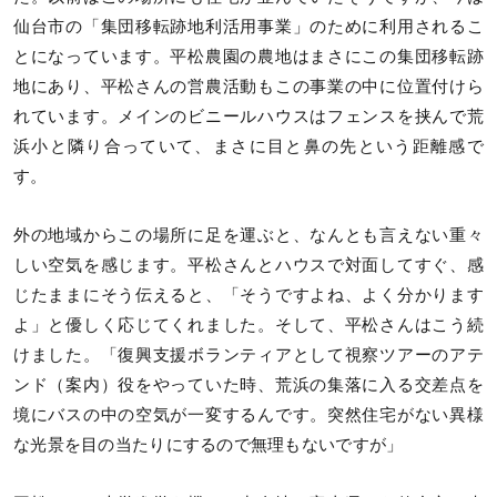
仙台市の「集団移転跡地利活用事業」のために利用されるこ
とになっています。平松農園の農地はまさにこの集団移転跡
地にあり、平松さんの営農活動もこの事業の中に位置付けら
れています。メインのビニールハウスはフェンスを挟んで荒
浜小と隣り合っていて、まさに目と鼻の先という距離感で
す。
外の地域からこの場所に足を運ぶと、なんとも言えない重々
しい空気を感じます。平松さんとハウスで対面してすぐ、感
じたままにそう伝えると、「そうですよね、よく分かります
よ」と優しく応じてくれました。そして、平松さんはこう続
けました。「復興支援ボランティアとして視察ツアーのアテ
ンド（案内）役をやっていた時、荒浜の集落に入る交差点を
境にバスの中の空気が一変するんです。突然住宅がない異様
な光景を目の当たりにするので無理もないですが」