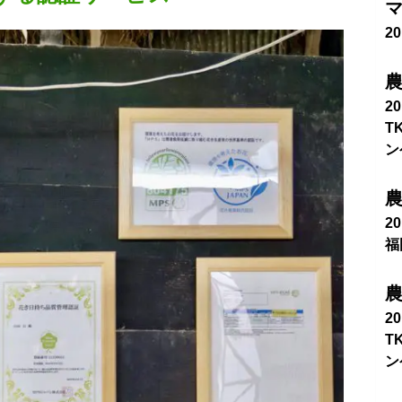
2
農
2
T
ン
農
2
福
農
2
T
ン