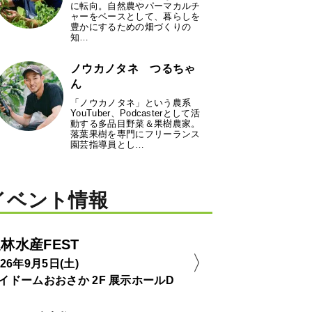
に転向。自然農やパーマカルチ
ャーをベースとして、暮らしを
豊かにするための畑づくりの
知…
ノウカノタネ つるちゃ
ん
「ノウカノタネ」という農系
YouTuber、Podcasterとして活
動する多品目野菜＆果樹農家。
落葉果樹を専門にフリーランス
園芸指導員とし…
イベント情報
林水産FEST
026年9月5日(土)
イドームおおさか 2F 展示ホールD