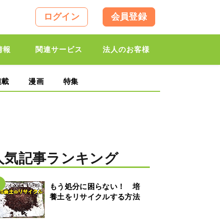
ログイン
会員登録
情報
関連サービス
法人のお客様
連載
漫画
特集
人気記事ランキング
もう処分に困らない！ 培
養土をリサイクルする方法