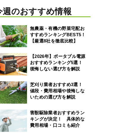
今週のおすすめ情報
無農薬・有機の野菜宅配お
すすめランキングBEST5！
【厳選8社を徹底比較】
【2026年】ポータブル電源
おすすめランキング5選！
後悔しない選び方を解説
芝刈り業者おすすめ3選！
値段・費用相場や後悔しな
いための選び方を解説
害獣駆除業者おすすめラン
キングが決定！ 具体的な
費用相場・口コミも紹介