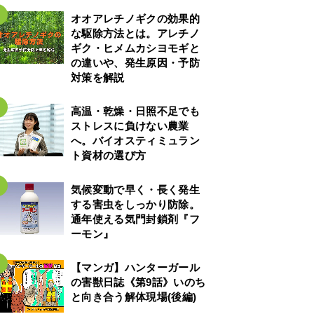
オオアレチノギクの効果的
な駆除方法とは。アレチノ
ギク・ヒメムカシヨモギと
の違いや、発生原因・予防
対策を解説
高温・乾燥・日照不足でも
ストレスに負けない農業
へ。バイオスティミュラン
ト資材の選び方
気候変動で早く・長く発生
する害虫をしっかり防除。
通年使える気門封鎖剤『フ
ーモン』
【マンガ】ハンターガール
の害獣日誌《第9話》いのち
と向き合う解体現場(後編)