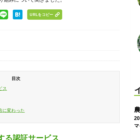
URLをコピー
目次
ビス
農
信に変わった
2
マ
する認証サービス