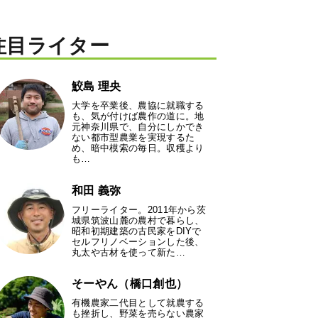
注目ライター
鮫島 理央
大学を卒業後、農協に就職する
も、気が付けば農作の道に。地
元神奈川県で、自分にしかでき
ない都市型農業を実現するた
め、暗中模索の毎日。収穫より
も…
和田 義弥
フリーライター。2011年から茨
城県筑波山麓の農村で暮らし、
昭和初期建築の古民家をDIYで
セルフリノベーションした後、
丸太や古材を使って新た…
そーやん（橋口創也）
有機農家二代目として就農する
も挫折し、野菜を売らない農家