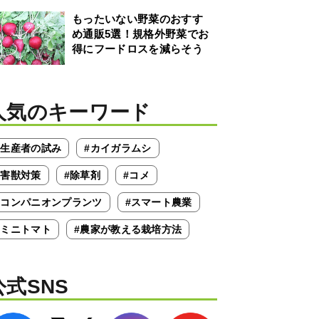
もったいない野菜のおすす
め通販5選！規格外野菜でお
得にフードロスを減らそう
人気のキーワード
#生産者の試み
#カイガラムシ
#害獣対策
#除草剤
#コメ
#コンパニオンプランツ
#スマート農業
#ミニトマト
#農家が教える栽培方法
公式SNS