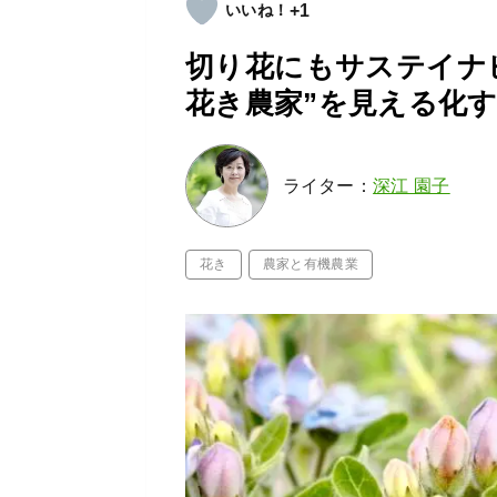
+1
切り花にもサステイナ
花き農家”を見える化す
ライター：
深江 園子
花き
農家と有機農業