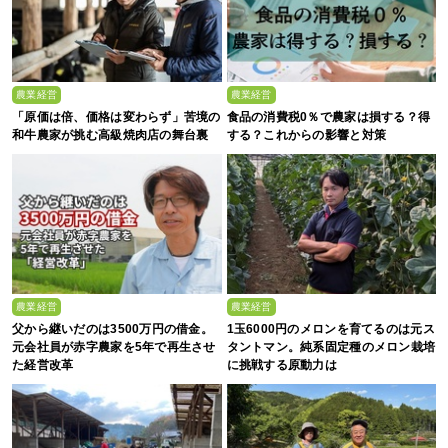
農業経営
農業経営
「原価は倍、価格は変わらず」苦境の
食品の消費税0％で農家は損する？得
和牛農家が挑む高級焼肉店の舞台裏
する？これからの影響と対策
農業経営
農業経営
父から継いだのは3500万円の借金。
1玉6000円のメロンを育てるのは元ス
元会社員が赤字農家を5年で再生させ
タントマン。純系固定種のメロン栽培
た経営改革
に挑戦する原動力は