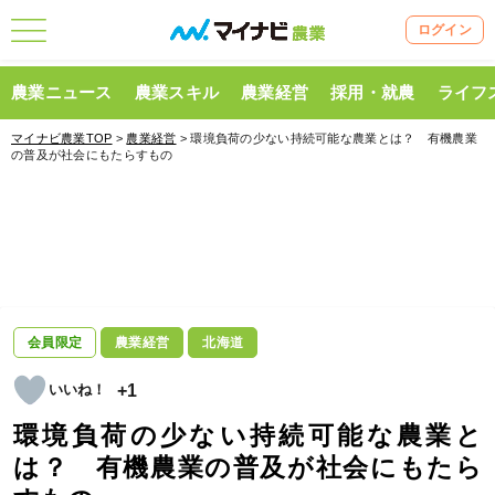
ログイン
農業ニュース
農業スキル
農業経営
採用・就農
ライフ
マイナビ農業TOP
>
農業経営
> 環境負荷の少ない持続可能な農業とは？ 有機農業
の普及が社会にもたらすもの
会員限定
農業経営
北海道
+1
環境負荷の少ない持続可能な農業と
は？ 有機農業の普及が社会にもたら