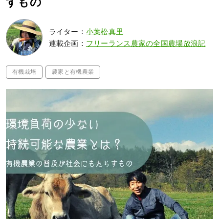
すもの
ライター：
小葉松真里
連載企画：
フリーランス農家の全国農場放浪記
有機栽培
農家と有機農業