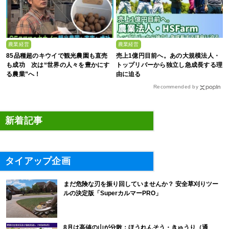
農業経営
農業経営
85品種超のキウイで観光農園も直売
売上1億円目前へ。あの大規模法人・
も成功 次は“世界の人々を豊かにす
トップリバーから独立し急成長する理
る農業”へ！
由に迫る
Recommended by
新着記事
タイアップ企画
まだ危険な刃を振り回していませんか？ 安全草刈りツー
ルの決定版「SuperカルマーPRO」
8月は高値の山が分散：ほうれんそう・きゅうり（通