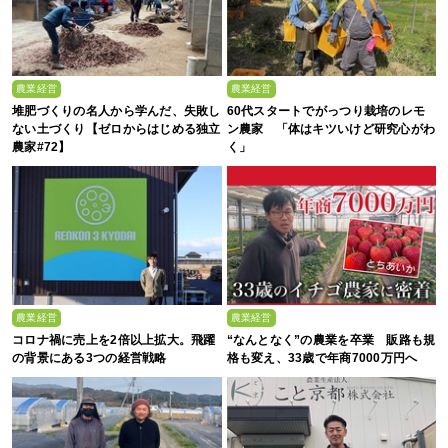
農業経営
農業経営
堆肥づくりの名人から学んだ、失敗し
60代スタートでがっつり栽培のレモ
ない土づくり【ゼロからはじめる独立
ン農家 「体はキツいけど研究心がわ
農家#72】
く」
農業経営
農業経営
コロナ禍に売上を2倍以上拡大。飛躍
“なんとなく”の農業を卒業 販路も規
の背景にある3つの経営戦略
格も変え、33歳で年商7000万円へ