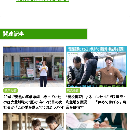
関連記事
農業経営
農業経営
29歳で突然の事業承継、待っていた
“現役農家によるコンサル”で収量増・
のは大量離職の“魔の5年” 2代目の女
利益増を実現！ 「休めて稼げる」農
社長が「この地を選んでくれた人を守
業を目指す
る」と誓った日