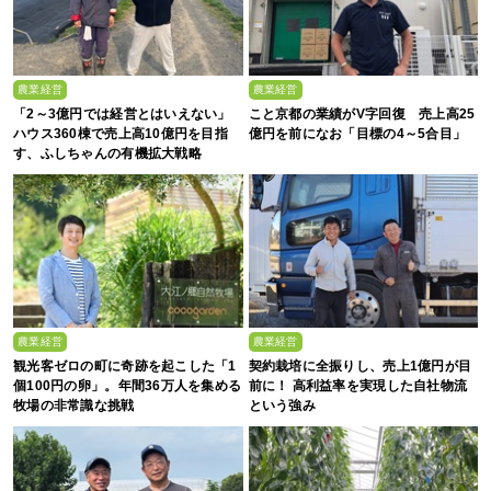
農業経営
農業経営
「2～3億円では経営とはいえない」
こと京都の業績がV字回復 売上高25
ハウス360棟で売上高10億円を目指
億円を前になお「目標の4～5合目」
す、ふしちゃんの有機拡大戦略
農業経営
農業経営
観光客ゼロの町に奇跡を起こした「1
契約栽培に全振りし、売上1億円が目
個100円の卵」。年間36万人を集める
前に！ 高利益率を実現した自社物流
牧場の非常識な挑戦
という強み