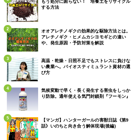
もう処分に困らない！ 培養土をリサイクル
する方法
オオアレチノギクの効果的な駆除方法とは。
アレチノギク・ヒメムカシヨモギとの違い
や、発生原因・予防対策を解説
高温・乾燥・日照不足でもストレスに負けな
い農業へ。バイオスティミュラント資材の選
び方
気候変動で早く・長く発生する害虫をしっか
り防除。通年使える気門封鎖剤『フーモン』
【マンガ】ハンターガールの害獣日誌《第9
話》いのちと向き合う解体現場(後編)