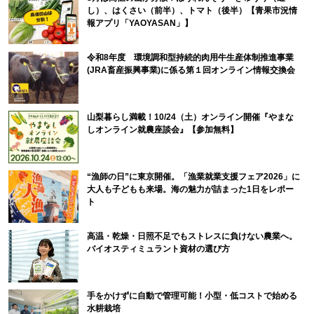
し）、はくさい（前半）、トマト（後半）【青果市況情
報アプリ「YAOYASAN」】
令和8年度 環境調和型持続的肉用牛生産体制推進事業
(JRA畜産振興事業)に係る第１回オンライン情報交換会
山梨暮らし満載！10/24（土）オンライン開催『やまな
しオンライン就農座談会』【参加無料】
“漁師の日”に東京開催。「漁業就業支援フェア2026」に
大人も子どもも来場。海の魅力が詰まった1日をレポー
ト
高温・乾燥・日照不足でもストレスに負けない農業へ。
バイオスティミュラント資材の選び方
手をかけずに自動で管理可能！小型・低コストで始める
水耕栽培