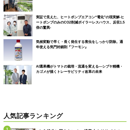
実証で見えた、ヒートポンプエアコン“電化”の現実解-ヒ
ートポンプのみのCO2削減ボイラーレスハウス、反収1.5
倍の驚異-
気候変動で早く・長く発生する害虫をしっかり防除。通
年使える気門封鎖剤『フーモン』
AI選果機がトマトの栽培・流通を変える―シブヤ精機・
カゴメが描くトレーサビリティ改革の未来
人気記事ランキング