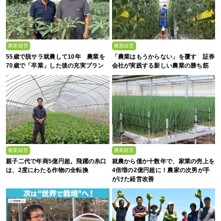
農業経営
農業経営
55歳で脱サラ就農して10年 農業を
「農業はもうからない」を覆す 証券
70歳で「卒業」した後の充実プラン
会社が実践する新しい農業の勝ち筋
農業経営
農業経営
親子二代で年商5億円超。飛躍の糸口
就農から僅か十数年で、家業の売上を
は、2度にわたる作物の全転換
4倍増の2億円超に！農家の次男が手
がけた経営改善