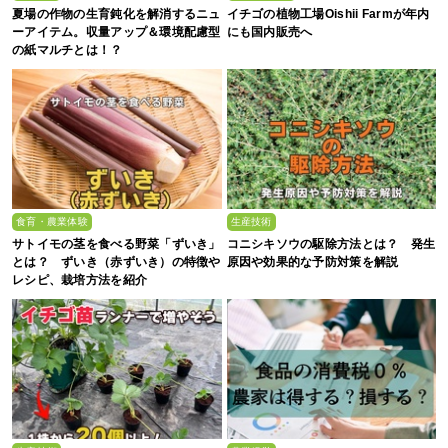
夏場の作物の生育鈍化を解消するニュ
イチゴの植物工場Oishii Farmが年内
ーアイテム。収量アップ＆環境配慮型
にも国内販売へ
の紙マルチとは！？
食育・農業体験
生産技術
サトイモの茎を食べる野菜「ずいき」
コニシキソウの駆除方法とは？ 発生
とは？ ずいき（赤ずいき）の特徴や
原因や効果的な予防対策を解説
レシピ、栽培方法を紹介