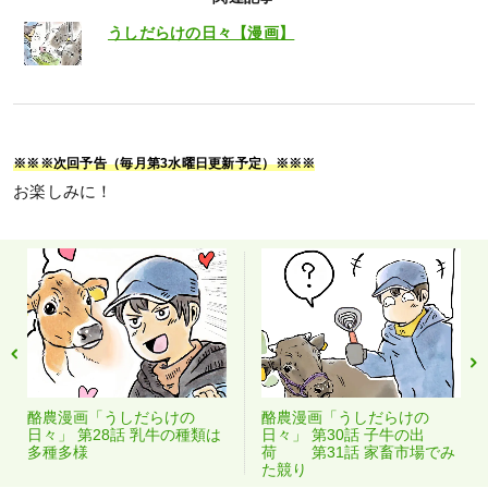
うしだらけの日々【漫画】
※※※次回予告（毎月第3水曜日更新予定）※※※
お楽しみに！
酪農漫画「うしだらけの
酪農漫画「うしだらけの
日々」 第28話 乳牛の種類は
日々」 第30話 子牛の出
多種多様
荷 第31話 家畜市場でみ
た競り