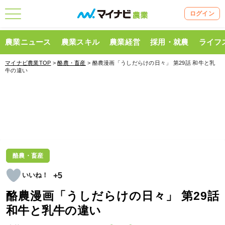
ログイン
農業ニュース
農業スキル
農業経営
採用・就農
ライフ
マイナビ農業TOP
>
酪農・畜産
> 酪農漫画「うしだらけの日々」 第29話 和牛と乳
牛の違い
酪農・畜産
+5
酪農漫画「うしだらけの日々」 第29話
和牛と乳牛の違い