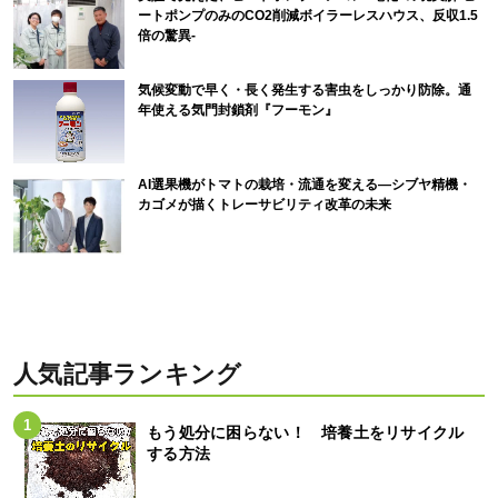
ートポンプのみのCO2削減ボイラーレスハウス、反収1.5
倍の驚異-
気候変動で早く・長く発生する害虫をしっかり防除。通
年使える気門封鎖剤『フーモン』
AI選果機がトマトの栽培・流通を変える―シブヤ精機・
カゴメが描くトレーサビリティ改革の未来
人気記事ランキング
もう処分に困らない！ 培養土をリサイクル
する方法