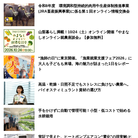
令和8年度 環境調和型持続的肉用牛生産体制推進事業
(JRA畜産振興事業)に係る第１回オンライン情報交換会
山梨暮らし満載！10/24（土）オンライン開催『やまな
しオンライン就農座談会』【参加無料】
“漁師の日”に東京開催。「漁業就業支援フェア2026」に
大人も子どもも来場。海の魅力が詰まった1日をレポー
ト
高温・乾燥・日照不足でもストレスに負けない農業へ。
バイオスティミュラント資材の選び方
手をかけずに自動で管理可能！小型・低コストで始める
水耕栽培
実証で見えた、ヒートポンプエアコン“電化”の現実解-ヒ