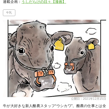
連載企画：
うしだらけの日々【漫画】
牛乳
公開日：
2021年12月15日
牛が大好きな新人酪農スタッフ“ウシカワ”。酪農の仕事とは全