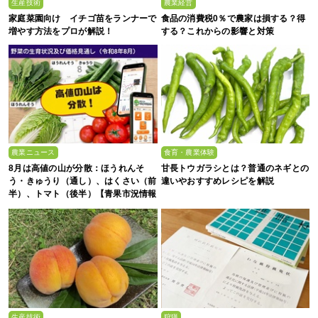
生産技術
農業経営
家庭菜園向け イチゴ苗をランナーで
食品の消費税0％で農家は損する？得
増やす方法をプロが解説！
する？これからの影響と対策
農業ニュース
食育・農業体験
8月は高値の山が分散：ほうれんそ
甘長トウガラシとは？普通のネギとの
う・きゅうり（通し）、はくさい（前
違いやおすすめレシピを解説
半）、トマト（後半）【青果市況情報
アプリ「YAOYASAN」】
生産技術
狩猟