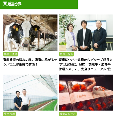
関連記事
酪農・畜産
酪農・畜産
畜産農家の悩みの種。家畜に群がるサ
畜産DXを“小規模からグループ経営ま
シバエは寄生蜂で防除！
で”現実解に。MIC「繁殖牛・肥育牛
管理システム」完全リニューアル”注
目の5大ポイント”
生産技術
農業ニュース