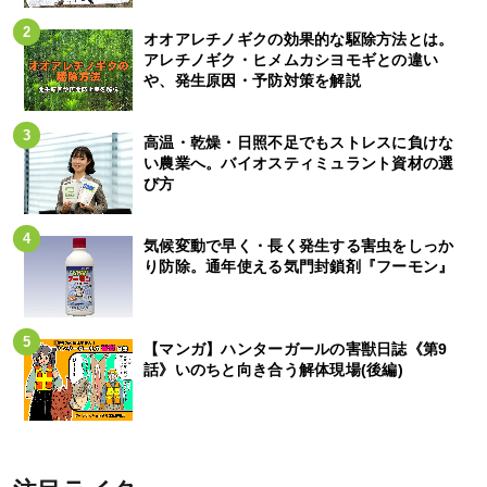
オオアレチノギクの効果的な駆除方法とは。
アレチノギク・ヒメムカシヨモギとの違い
や、発生原因・予防対策を解説
高温・乾燥・日照不足でもストレスに負けな
い農業へ。バイオスティミュラント資材の選
び方
気候変動で早く・長く発生する害虫をしっか
り防除。通年使える気門封鎖剤『フーモン』
【マンガ】ハンターガールの害獣日誌《第9
話》いのちと向き合う解体現場(後編)