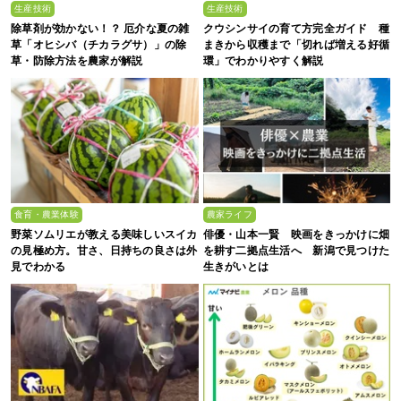
生産技術
生産技術
除草剤が効かない！？ 厄介な夏の雑
クウシンサイの育て方完全ガイド 種
草「オヒシバ（チカラグサ）」の除
まきから収穫まで「切れば増える好循
草・防除方法を農家が解説
環」でわかりやすく解説
食育・農業体験
農家ライフ
野菜ソムリエが教える美味しいスイカ
俳優・山本一賢 映画をきっかけに畑
の見極め方。甘さ、日持ちの良さは外
を耕す二拠点生活へ 新潟で見つけた
見でわかる
生きがいとは