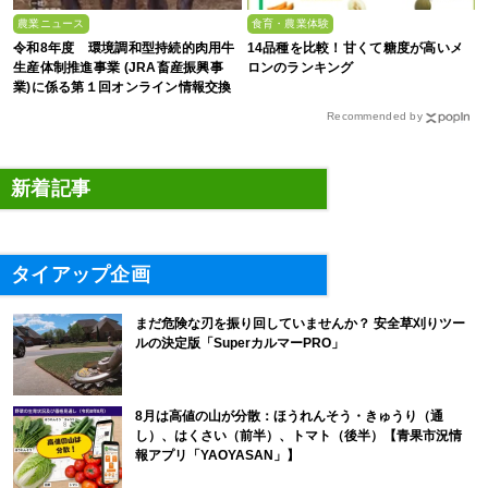
農業ニュース
食育・農業体験
令和8年度 環境調和型持続的肉用牛
14品種を比較！甘くて糖度が高いメ
生産体制推進事業 (JRA畜産振興事
ロンのランキング
業)に係る第１回オンライン情報交換
会
Recommended by
新着記事
タイアップ企画
まだ危険な刃を振り回していませんか？ 安全草刈りツー
ルの決定版「SuperカルマーPRO」
8月は高値の山が分散：ほうれんそう・きゅうり（通
し）、はくさい（前半）、トマト（後半）【青果市況情
報アプリ「YAOYASAN」】