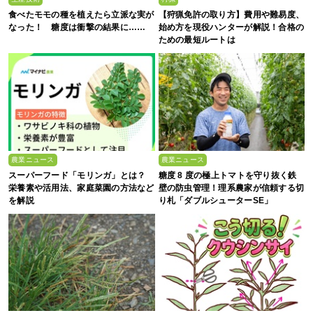
食べたモモの種を植えたら立派な実が
【狩猟免許の取り方】費用や難易度、
なった！ 糖度は衝撃の結果に……
始め方を現役ハンターが解説！合格の
ための最短ルートは
農業ニュース
農業ニュース
スーパーフード「モリンガ」とは？
糖度 8 度の極上トマトを守り抜く鉄
栄養素や活用法、家庭菜園の方法など
壁の防虫管理！理系農家が信頼する切
を解説
り札「ダブルシューターSE」