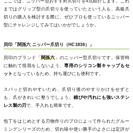
ここでは、ニッパー型おすすめ爪切りを4点紹介します。これ
まではグリップ型の爪切りを使っていたという人も、高級爪
切りの購入を検討する際に、ぜひプロも使っているニッパー
型にチャレンジしてみてはいかがでしょうか。
貝印「関孫六 ニッパー爪切り（HC1836）」
貝印のブランド「
関孫六
」のニッパー型爪切りです。保管時
に触れて怪我をしないよう、
専用のシリコン製キャップもセ
ット
となっているため、持ち運びにも便利です。
スパッと切れやすいため、爪切り後のやすりかけをせずと
も、爪がきれいに整うでしょう。
錆びや汚れにも強いステン
レス製の刃
で、手入れも簡単です。
包丁をはじめとする刃物作りのプロによって作られたグルー
ミングシリーズのため、切れ味や使い勝手のよさには定評が