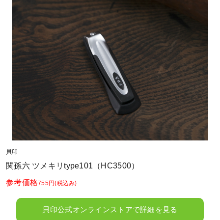
貝印
関孫六 ツメキリtype101（HC3500）
参考価格
755円
(税込み)
貝印公式オンラインストアで詳細を見る