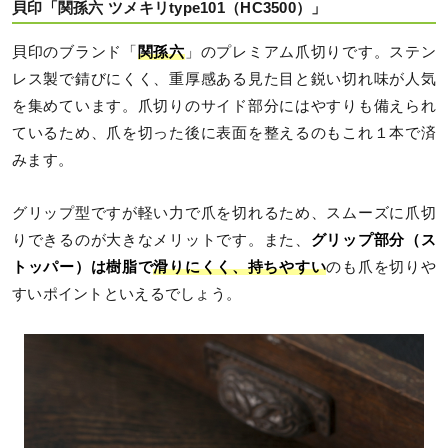
貝印「関孫六 ツメキリtype101（HC3500）」
貝印のブランド「
関孫六
」のプレミアム爪切りです。ステン
レス製で錆びにくく、重厚感ある見た目と鋭い切れ味が人気
を集めています。爪切りのサイド部分にはやすりも備えられ
ているため、爪を切った後に表面を整えるのもこれ１本で済
みます。
グリップ型ですが軽い力で爪を切れるため、スムーズに爪切
りできるのが大きなメリットです。また、
グリップ部分（ス
トッパー）は樹脂で
滑りにくく、持ちやすい
のも爪を切りや
すいポイントといえるでしょう。