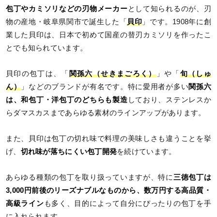
包丁やカミソリなどの刃物メーカー
として知られるのが、刃
物の産地・岐阜県関市で誕生した「
貝印
」です。1908年に創
業した貝印は、日本で初めて国産の替刃カミソリを作ったこ
とでも知られています。
貝印の包丁は、「
関孫六（せきまごろく）
」や「
旬（しゅ
ん）
」などのブランドが有名です。特に愛用者が多い
関孫六
は、和包丁・洋包丁のどちらも製造
しており、ステンレスか
らダマスカスまであらゆる素材のラインアップがあります。
また、貝印は包丁の切れ味で料理の美味しさも違うことを挙
げ、
切れ味が落ちにくい包丁開発
を続けています。
あらゆる種類の包丁を取り扱っていますが、特に
三徳包丁は
3,000円前後のリーズナブルなものから、数万円する高品質・
高級ライン
も多く、目的によって自分にぴったりの包丁を手
に入れられます。