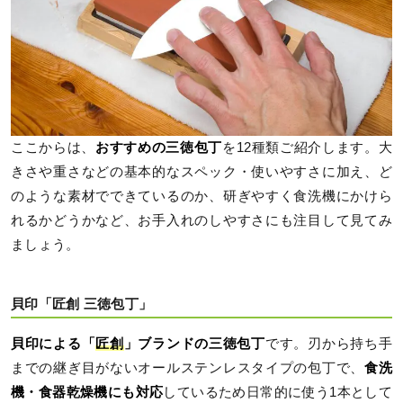
ここからは、
おすすめの三徳包丁
を12種類ご紹介します。大
きさや重さなどの基本的なスペック・使いやすさに加え、ど
のような素材でできているのか、研ぎやすく食洗機にかけら
れるかどうかなど、お手入れのしやすさにも注目して見てみ
ましょう。
貝印「匠創 三徳包丁」
貝印による「
匠創
」ブランドの三徳包丁
です。刃から持ち手
までの継ぎ目がないオールステンレスタイプの包丁で、
食洗
機・食器乾燥機にも対応
しているため日常的に使う1本として