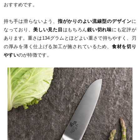
おすすめです。
持ち手は滑らないよう、
指がかりのよい流線型のデザイン
に
なっており、
美しい見た目
はもちろん
鋭い切れ味
にも定評が
あります。重さは134グラムとほどよい重さで持ちやすく、刃
の厚みを薄く仕上げる加工が施されているため、
食材を切り
やすい
のが特徴です。