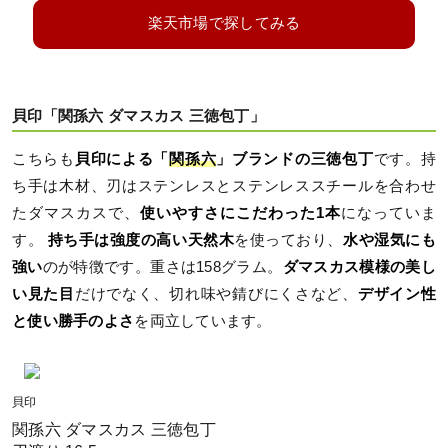
楽天市場で探してみる
貝印「関孫六 ダマスカス 三徳包丁」
こちらも
貝印による「
関孫六
」ブランドの三徳包丁
です。持
ち手は木材、刃はステンレスとステンレススチールを合わせ
たダマスカスで、
使いやすさにこだわった1本
になっていま
す。
持ち手は強度の高い天然木
を使っており、
水や湿気にも
強い
のが特徴です。重さは158グラム。
ダマスカス模様の美し
い見た目
だけでなく、切れ味や錆びにくさなど、
デザイン性
と使い勝手のよさ
を両立しています。
貝印
関孫六 ダマスカス 三徳包丁