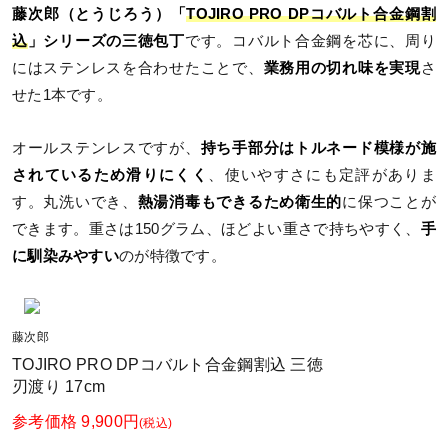
藤次郎（とうじろう）「
TOJIRO PRO DPコバルト合金鋼割
込
」シリーズの三徳包丁
です。コバルト合金鋼を芯に、周り
にはステンレスを合わせたことで、
業務用の切れ味を実現
さ
せた1本です。
オールステンレスですが、
持ち手部分はトルネード模様が施
されているため滑りにくく
、使いやすさにも定評がありま
す。丸洗いでき、
熱湯消毒もできるため衛生的
に保つことが
できます。重さは150グラム、ほどよい重さで持ちやすく、
手
に馴染みやすい
のが特徴です。
藤次郎
TOJIRO PRO DPコバルト合金鋼割込 三徳
刃渡り 17cm
参考価格 9,900円
(税込)