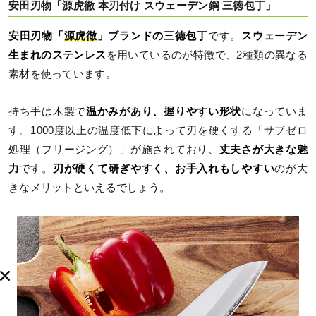
安田刃物「源虎徹 本刃付け スウェーデン鋼 三徳包丁」
安田刃物「
源虎徹
」ブランドの三徳包丁
です。
スウェーデン
生まれのステンレス
を用いているのが特徴で、2種類の異なる
素材を使っています。
持ち手は木製で
温かみがあり、握りやすい形状
になっていま
す。1000度以上の温度低下によって刃を硬くする「サブゼロ
処理（フリージング）」が施されており、
丈夫さが大きな魅
力
です。
刃が硬くて研ぎやすく、お手入れもしやすい
のが大
きなメリットといえるでしょう。