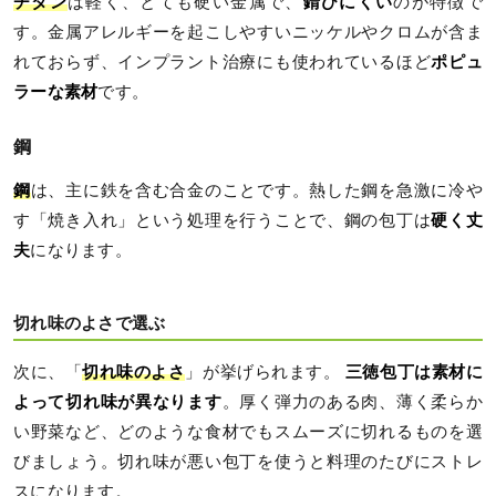
チタン
は軽く、とても硬い金属で、
錆びにくい
のが特徴で
す。金属アレルギーを起こしやすいニッケルやクロムが含ま
れておらず、インプラント治療にも使われているほど
ポピュ
ラーな素材
です。
鋼
鋼
は、主に鉄を含む合金のことです。熱した鋼を急激に冷や
す「焼き入れ」という処理を行うことで、鋼の包丁は
硬く丈
夫
になります。
切れ味のよさで選ぶ
次に、「
切れ味のよさ
」が挙げられます。
三徳包丁は素材に
よって切れ味が異なります
。厚く弾力のある肉、薄く柔らか
い野菜など、どのような食材でもスムーズに切れるものを選
びましょう。切れ味が悪い包丁を使うと料理のたびにストレ
スになります。