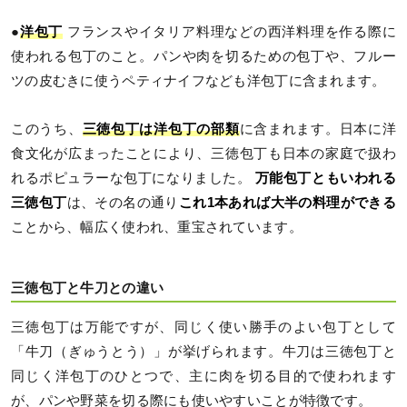
●
洋包丁
フランスやイタリア料理などの西洋料理を作る際に
使われる包丁のこと。パンや肉を切るための包丁や、フルー
ツの皮むきに使うペティナイフなども洋包丁に含まれます。
このうち、
三徳包丁は洋包丁の部類
に含まれます。日本に洋
食文化が広まったことにより、三徳包丁も日本の家庭で扱わ
れるポピュラーな包丁になりました。
万能包丁ともいわれる
三徳包丁
は、その名の通り
これ1本あれば大半の料理ができる
ことから、幅広く使われ、重宝されています。
三徳包丁と牛刀との違い
三徳包丁は万能ですが、同じく使い勝手のよい包丁として
「牛刀（ぎゅうとう）」が挙げられます。牛刀は三徳包丁と
同じく洋包丁のひとつで、主に肉を切る目的で使われます
が、パンや野菜を切る際にも使いやすいことが特徴です。