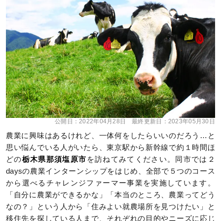
公開日：
2022年04月28日
最終更新日：
2023年05月30日
農業に興味はあるけれど、一体何をしたらいいのだろう…と
思い悩んでいる人がいたら、東京駅から新幹線で約１時間ほ
どの
栃木県那須塩原市
を訪ねてみてください。同市では２
daysの農業インターンシップをはじめ、全部で５つのコース
から選べるチャレンジファーマー事業を実施しています。
「自分に農業ができるかな」「本当のところ、農業ってどう
なの？」という人から「住みよい就農場所を見つけたい」と
移住先を探している人まで、それぞれの目的やニーズに応じ