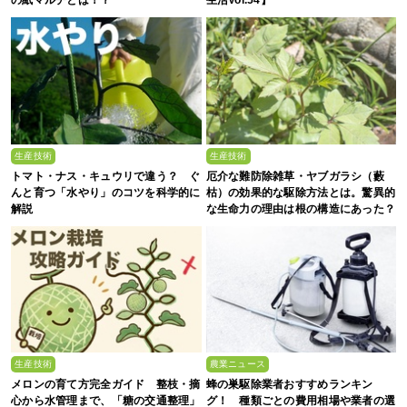
の紙マルチとは！？
生活Vol.54】
生産技術
生産技術
トマト・ナス・キュウリで違う？ ぐ
厄介な難防除雑草・ヤブガラシ（藪
んと育つ「水やり」のコツを科学的に
枯）の効果的な駆除方法とは。驚異的
解説
な生命力の理由は根の構造にあった？
生産技術
農業ニュース
メロンの育て方完全ガイド 整枝・摘
蜂の巣駆除業者おすすめランキン
心から水管理まで、「糖の交通整理」
グ！ 種類ごとの費用相場や業者の選