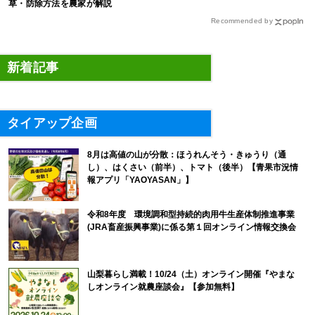
草・防除方法を農家が解説
Recommended by
新着記事
タイアップ企画
8月は高値の山が分散：ほうれんそう・きゅうり（通
し）、はくさい（前半）、トマト（後半）【青果市況情
報アプリ「YAOYASAN」】
令和8年度 環境調和型持続的肉用牛生産体制推進事業
(JRA畜産振興事業)に係る第１回オンライン情報交換会
山梨暮らし満載！10/24（土）オンライン開催『やまな
しオンライン就農座談会』【参加無料】