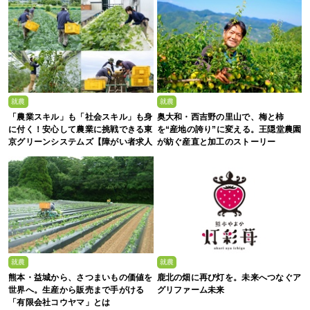
就農
就農
「農業スキル」も「社会スキル」も身
奥大和・西吉野の里山で、梅と柿
に付く！安心して農業に挑戦できる東
を“産地の誇り”に変える。王隠堂農園
京グリーンシステムズ【障がい者求人
が紡ぐ産直と加工のストーリー
募集中】
就農
就農
熊本・益城から、さつまいもの価値を
鹿北の畑に再び灯を。未来へつなぐア
世界へ。生産から販売まで手がける
グリファーム未来
「有限会社コウヤマ」とは