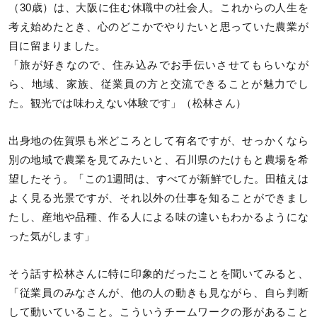
（30歳）は、大阪に住む休職中の社会人。これからの人生を
考え始めたとき、心のどこかでやりたいと思っていた農業が
目に留まりました。
「旅が好きなので、住み込みでお手伝いさせてもらいなが
ら、地域、家族、従業員の方と交流できることが魅力でし
た。観光では味わえない体験です」（松林さん）
出身地の佐賀県も米どころとして有名ですが、せっかくなら
別の地域で農業を見てみたいと、石川県のたけもと農場を希
望したそう。「この1週間は、すべてが新鮮でした。田植えは
よく見る光景ですが、それ以外の仕事を知ることができまし
たし、産地や品種、作る人による味の違いもわかるようにな
った気がします」
そう話す松林さんに特に印象的だったことを聞いてみると、
「従業員のみなさんが、他の人の動きも見ながら、自ら判断
して動いていること。こういうチームワークの形があること