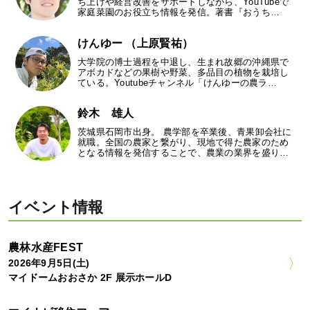
ち上げや経営改善をサポートしながら、YouTubeで
家庭菜園のお役立ち情報を発信。著書『おうち…
けんゆー （上原賢祐）
大学院の博士過程を中退し、生まれ故郷の沖縄県で
アボカドなどの果樹や野菜、多品目の植物を栽培し
ている。Youtubeチャンネル「けんゆーの農ラ…
鈴木 雄人
茨城県石岡市出身。 農学部を卒業後、青果卸会社に
就職。全国の農家と繋がり、現地で得た農家のため
となる情報を発信することで、農業の業界を盛り…
イベント情報
農林水産FEST
2026年9月5日(土)
マイドームおおさか 2F 展示ホールD