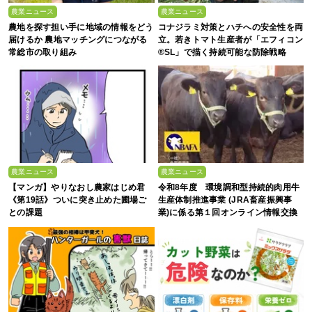
農業ニュース
農業ニュース
農地を探す担い手に地域の情報をどう
コナジラミ対策とハチへの安全性を両
届けるか 農地マッチングにつながる
立。若きトマト生産者が「エフィコン
常総市の取り組み
®SL」で描く持続可能な防除戦略
農業ニュース
農業ニュース
【マンガ】やりなおし農家はじめ君
令和8年度 環境調和型持続的肉用牛
《第19話》ついに突き止めた圃場ご
生産体制推進事業 (JRA畜産振興事
との課題
業)に係る第１回オンライン情報交換
会