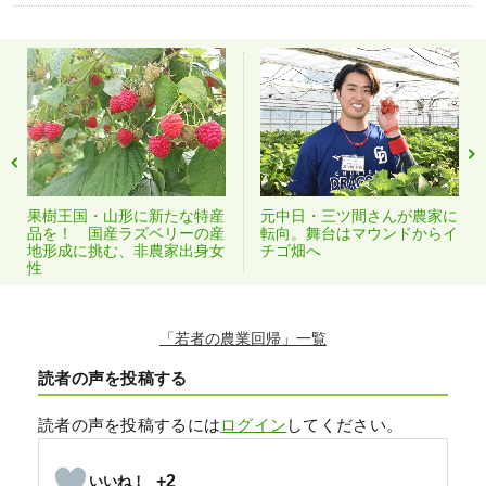
果樹王国・山形に新たな特産
元中日・三ツ間さんが農家に
品を！ 国産ラズベリーの産
転向。舞台はマウンドからイ
地形成に挑む、非農家出身女
チゴ畑へ
性
「若者の農業回帰」
読者の声を投稿する
読者の声を投稿するには
ログイン
してください。
+2