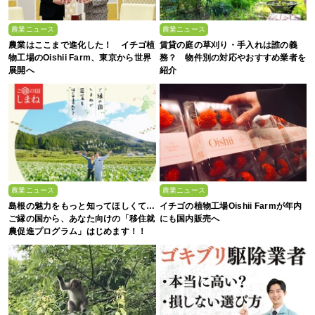
農業ニュース
農業ニュース
農業はここまで進化した！ イチゴ植
賃貸の庭の草刈り・手入れは誰の義
物工場のOishii Farm、東京から世界
務？ 物件別の対応やおすすめ業者を
展開へ
紹介
農業ニュース
農業ニュース
島根の魅力をもっと知ってほしくて…
イチゴの植物工場Oishii Farmが年内
ご縁の国から、あなた向けの「移住就
にも国内販売へ
農促進プログラム」はじめます！！