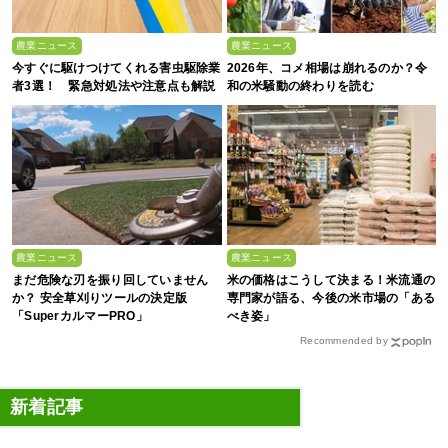
農業ニュース
農業ニュース
今すぐに駆けつけてくれる害虫駆除業
2026年、コメ相場は崩れるのか？令
者3選！ 緊急対処法や注意点も解説
和の米騒動の終わりを読む
農業ニュース
農業ニュース
まだ危険な刃を振り回していません
米の価格はこうして決まる！米流通の
か？ 安全草刈りツールの決定版
専門家が語る、今後の米市場の「ある
「SuperカルマーPRO」
べき姿」
Recommended by
新着記事