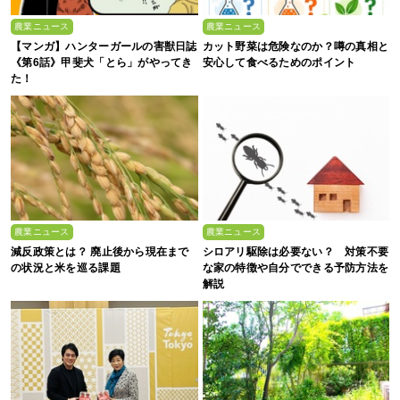
農業ニュース
農業ニュース
【マンガ】ハンターガールの害獣日誌
カット野菜は危険なのか？噂の真相と
《第6話》甲斐犬「とら」がやってき
安心して食べるためのポイント
た！
農業ニュース
農業ニュース
減反政策とは？ 廃止後から現在まで
シロアリ駆除は必要ない？ 対策不要
の状況と米を巡る課題
な家の特徴や自分でできる予防方法を
解説