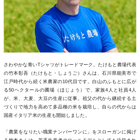
さわやかな青いTシャツがトレードマーク。たけもと農場代表
の竹本彰吾（たけもと・しょうご）さんは、石川県能美市で
江戸時代から続く米農家の10代目です。白山のふもとに広が
る50ヘクタールの圃場（ほじょう）で、家族4人と社員4人
が、米、大麦、大豆の生産に従事。祖父の代から継続する土
づくりで地力を高めて多品種の米を栽培し、自らの代からは
国産イタリア米の生産も開始しました。
「農業をなりたい職業ナンバーワンに」をスローガンに掲げ