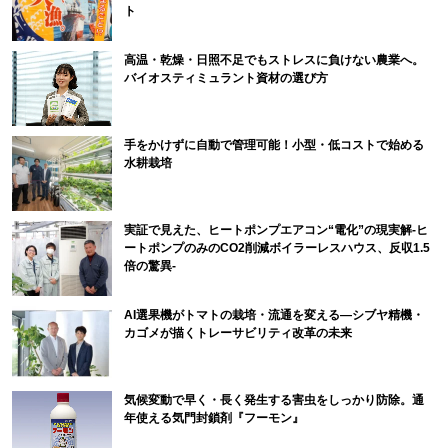
ト
高温・乾燥・日照不足でもストレスに負けない農業へ。
バイオスティミュラント資材の選び方
手をかけずに自動で管理可能！小型・低コストで始める
水耕栽培
実証で見えた、ヒートポンプエアコン“電化”の現実解-ヒ
ートポンプのみのCO2削減ボイラーレスハウス、反収1.5
倍の驚異-
AI選果機がトマトの栽培・流通を変える―シブヤ精機・
カゴメが描くトレーサビリティ改革の未来
気候変動で早く・長く発生する害虫をしっかり防除。通
年使える気門封鎖剤『フーモン』