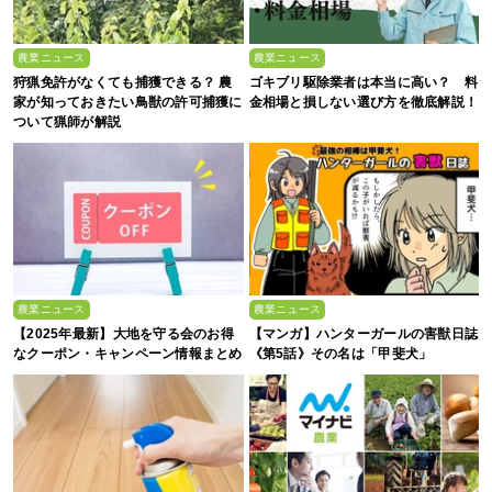
農業ニュース
農業ニュース
狩猟免許がなくても捕獲できる？ 農
ゴキブリ駆除業者は本当に高い？ 料
家が知っておきたい鳥獣の許可捕獲に
金相場と損しない選び方を徹底解説！
ついて猟師が解説
農業ニュース
農業ニュース
【2025年最新】大地を守る会のお得
【マンガ】ハンターガールの害獣日誌
なクーポン・キャンペーン情報まとめ
《第5話》その名は「甲斐犬」