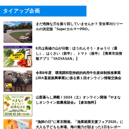
タイアップ企画
まだ危険な刃を振り回していませんか？ 安全草刈りツー
ルの決定版「SuperカルマーPRO」
8月は高値の山が分散：ほうれんそう・きゅうり（通
し）、はくさい（前半）、トマト（後半）【青果市況情
報アプリ「YAOYASAN」】
令和8年度 環境調和型持続的肉用牛生産体制推進事業
(JRA畜産振興事業)に係る第１回オンライン情報交換会
山梨暮らし満載！10/24（土）オンライン開催『やまな
しオンライン就農座談会』【参加無料】
“漁師の日”に東京開催。「漁業就業支援フェア2026」に
大人も子どもも来場。海の魅力が詰まった1日をレポー