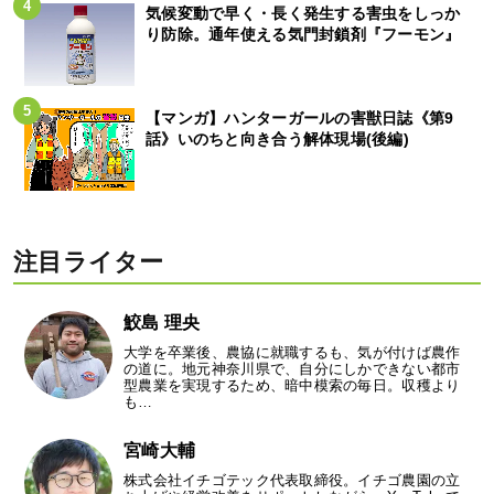
気候変動で早く・長く発生する害虫をしっか
り防除。通年使える気門封鎖剤『フーモン』
【マンガ】ハンターガールの害獣日誌《第9
話》いのちと向き合う解体現場(後編)
注目ライター
鮫島 理央
大学を卒業後、農協に就職するも、気が付けば農作
の道に。地元神奈川県で、自分にしかできない都市
型農業を実現するため、暗中模索の毎日。収穫より
も…
宮崎大輔
株式会社イチゴテック代表取締役。イチゴ農園の立