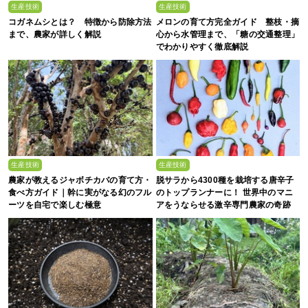
生産技術
生産技術
コガネムシとは？ 特徴から防除方法
メロンの育て方完全ガイド 整枝・摘
まで、農家が詳しく解説
心から水管理まで、「糖の交通整理」
でわかりやすく徹底解説
生産技術
生産技術
農家が教えるジャボチカバの育て方・
脱サラから4300種を栽培する唐辛子
食べ方ガイド｜幹に実がなる幻のフル
のトップランナーに！ 世界中のマニ
ーツを自宅で楽しむ極意
アをうならせる激辛専門農家の奇跡