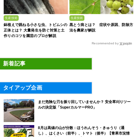
生産技術
生産技術
鉢植えで跳ねる小さな虫、トビムシの
黒とう病とは？ 症状や原因、防除方
正体とは？ 大量発生を防ぐ対策と土
法を農家が解説
作りのコツを園芸のプロが解説
Recommended by
新着記事
タイアップ企画
まだ危険な刃を振り回していませんか？ 安全草刈りツー
ルの決定版「SuperカルマーPRO」
8月は高値の山が分散：ほうれんそう・きゅうり（通
し）、はくさい（前半）、トマト（後半）【青果市況情