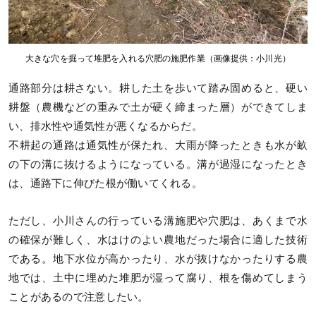
大きな穴を掘って堆肥を入れる穴肥の施肥作業（画像提供：小川光）
通路部分は耕さない。耕した土を歩いて踏み固めると、硬い
耕盤（農機などの重みで土が硬く締まった層）ができてしま
い、排水性や通気性が悪くなるからだ。
不耕起の通路は通気性が保たれ、大雨が降ったときも水が畝
の下の溝に抜けるようになっている。溝が過湿になったとき
は、通路下に伸びた根が働いてくれる。
ただし、小川さんの行っている溝施肥や穴肥は、あくまで水
の確保が難しく、水はけのよい農地だった場合に適した技術
である。地下水位が高かったり、水が抜けなかったりする農
地では、土中に埋めた堆肥が湿って腐り、根を傷めてしまう
ことがあるので注意したい。