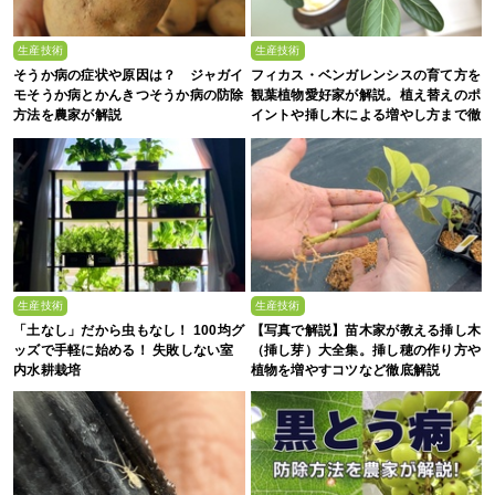
生産技術
生産技術
そうか病の症状や原因は？ ジャガイ
フィカス・ベンガレンシスの育て方を
モそうか病とかんきつそうか病の防除
観葉植物愛好家が解説。植え替えのポ
方法を農家が解説
イントや挿し木による増やし方まで徹
底解説
生産技術
生産技術
「土なし」だから虫もなし！ 100均グ
【写真で解説】苗木家が教える挿し木
ッズで手軽に始める！ 失敗しない室
（挿し芽）大全集。挿し穂の作り方や
内水耕栽培
植物を増やすコツなど徹底解説