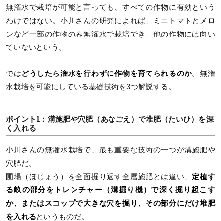
無潅水で栽培が可能と言っても、すべての作物に有効という
わけではない。小川さんの研究によれば、ミニトマトとメロ
ンなど一部の作物のみ無潅水で栽培でき、他の作物には向い
ていないという。
では
どうしたら潅水を行わずに作物を育てられるのか
。無潅
水栽培を可能にしている基礎技術を3つ解説する。
ポイント1：溝施肥や穴肥（あなごえ）で堆肥（たいひ）を深
く入れる
小川さんの無潅水栽培で、最も重要な技術の一つが溝施肥や
穴肥だ。
圃場（ほじょう）を全面掘り返す全層施肥とは違い、
定植す
る畝の部分をトレンチャー（溝掘り機）で深く掘り起こす
か、またはスコップで大きな穴を掘り、その部分にだけ堆肥
を入れる
というものだ。