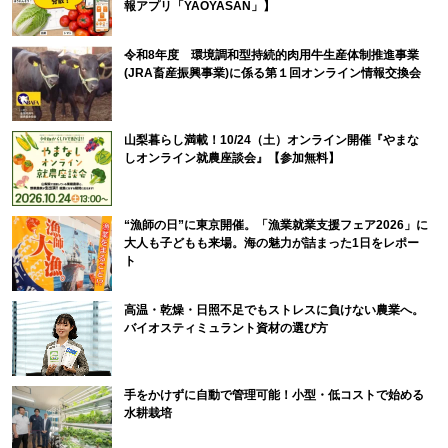
報アプリ「YAOYASAN」】
令和8年度 環境調和型持続的肉用牛生産体制推進事業
(JRA畜産振興事業)に係る第１回オンライン情報交換会
山梨暮らし満載！10/24（土）オンライン開催『やまな
しオンライン就農座談会』【参加無料】
“漁師の日”に東京開催。「漁業就業支援フェア2026」に
大人も子どもも来場。海の魅力が詰まった1日をレポー
ト
高温・乾燥・日照不足でもストレスに負けない農業へ。
バイオスティミュラント資材の選び方
手をかけずに自動で管理可能！小型・低コストで始める
水耕栽培