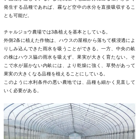
発生する品種であれば、霧など空中の水分を直接吸収するこ
とも可能だ。
チャルジョウ農場では3条植えを基本としている。
外側2条に植えた作物は、ハウスの屋根から落ちて横浸透によ
りしみ込んできた雨水を吸うことができる。一方、中央の畝
の株はハウス脇の雨水を吸えず、果実が大きく育たない。そ
こで水が届かない内畝には、より乾燥に強く、草勢があって
果実の大きくなる品種を植えることにしている。
このように水利条件の悪い農地では、品種も細かく見直して
いく必要がある。