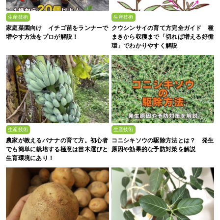
生産技術
生産技術
家庭菜園向け イチゴ苗をランナーで
クウシンサイの育て方完全ガイド 種
増やす方法をプロが解説！
まきから収穫まで「切れば増える好循
環」でわかりやすく解説
生産技術
生産技術
農家が教えるバナナの育て方。初心者
コニシキソウの駆除方法とは？ 発生
でも簡単に栽培する極意は苗木選びと
原因や効果的な予防対策を解説
生育環境にあり！