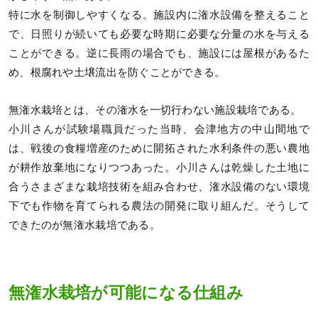
特に水を制御しやすくなる。施設内に潅水設備を整えること
で、日照りが続いても必要な時期に必要な分量の水を与える
ことができる。逆に長雨の場合でも、施設には屋根があるた
め、根腐れや土壌流出を防ぐことができる。
無潅水栽培とは、その潅水を一切行わない施設栽培である。
小川さんが試験場職員だった当時、会津地方の中山間地で
は、戦後の食糧増産のために開拓された水利条件の悪い農地
が耕作放棄地になりつつあった。小川さんは乾燥した土地に
合うさまざまな栽培技術を組み合わせ、潅水設備のない環境
下でも作物を育てられる農法の開発に取り組んだ。そうして
できたのが無潅水栽培である。
無潅水栽培が可能になる仕組み