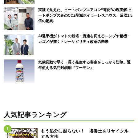
実証で見えた、ヒートポンプエアコン“電化”の現実解-ヒ
ートポンプのみのCO2削減ボイラーレスハウス、反収1.5
倍の驚異-
AI選果機がトマトの栽培・流通を変える―シブヤ精機・
カゴメが描くトレーサビリティ改革の未来
気候変動で早く・長く発生する害虫をしっかり防除。通
年使える気門封鎖剤『フーモン』
人気記事ランキング
もう処分に困らない！ 培養土をリサイクル
する方法