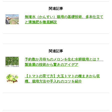
関連記事
無潅水（かんすい）栽培の基礎技術、多本仕立て
と溝施肥を徹底解説
関連記事
予約数か月待ちのメロンを生む水耕栽培とは？
製造業の技術から驚きのアイデア
【トマトの育て方】大玉トマトの種まきから収
穫。栽培方法や手入れのコツを紹介