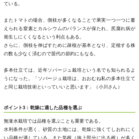
ている。
またトマトの場合、側枝が多くなることで果実一つ一つに蓄
えられる窒素とカルシウムのバランスが保たれ、尻腐れ病が
発生しにくくなるという利点もある。
さらに、側枝を伸ばすために疎植が基本となり、定植する株
の数も少なく済むので苗代の節約にもなる。
多本仕立ては、近年ソバージュ栽培という名でも知られるよ
うになった。「ソバージュ栽培は、おおむね私の多本仕立て
と同じ栽培技術といっていいと思います」（小川さん）
ポイント3：乾燥に適した品種を選ぶ
無潅水栽培では品種を選ぶことも重要である。
水利条件が悪く、砂質の土地には、乾燥に強くてしおれにく
い品種が適している。また気根（地上部分に出る根）が多く