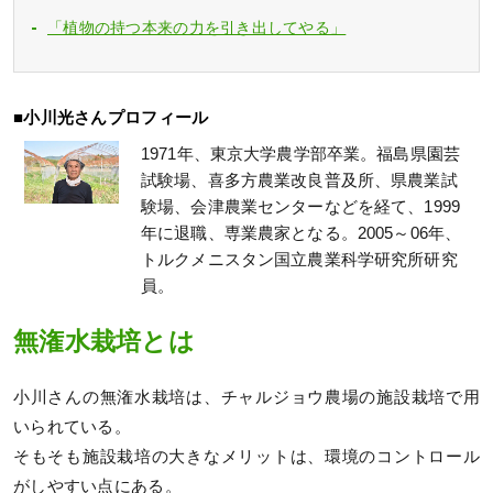
「植物の持つ本来の力を引き出してやる」
■小川光さんプロフィール
1971年、東京大学農学部卒業。福島県園芸
試験場、喜多方農業改良普及所、県農業試
験場、会津農業センターなどを経て、1999
年に退職、専業農家となる。2005～06年、
トルクメニスタン国立農業科学研究所研究
員。
無潅水栽培とは
小川さんの無潅水栽培は、チャルジョウ農場の施設栽培で用
いられている。
そもそも施設栽培の大きなメリットは、環境のコントロール
がしやすい点にある。