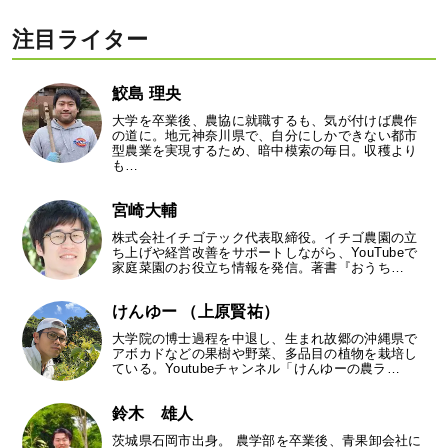
注目ライター
鮫島 理央
大学を卒業後、農協に就職するも、気が付けば農作
の道に。地元神奈川県で、自分にしかできない都市
型農業を実現するため、暗中模索の毎日。収穫より
も…
宮崎大輔
株式会社イチゴテック代表取締役。イチゴ農園の立
ち上げや経営改善をサポートしながら、YouTubeで
家庭菜園のお役立ち情報を発信。著書『おうち…
けんゆー （上原賢祐）
大学院の博士過程を中退し、生まれ故郷の沖縄県で
アボカドなどの果樹や野菜、多品目の植物を栽培し
ている。Youtubeチャンネル「けんゆーの農ラ…
鈴木 雄人
茨城県石岡市出身。 農学部を卒業後、青果卸会社に