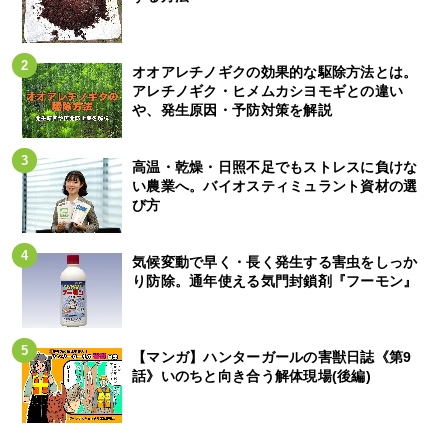
オオアレチノギクの効果的な駆除方法とは。
アレチノギク・ヒメムカシヨモギとの違い
や、発生原因・予防対策を解説
高温・乾燥・日照不足でもストレスに負けな
い農業へ。バイオスティミュラント資材の選
び方
気候変動で早く・長く発生する害虫をしっか
り防除。通年使える気門封鎖剤『フーモン』
【マンガ】ハンターガールの害獣日誌《第9
話》いのちと向き合う解体現場(後編)