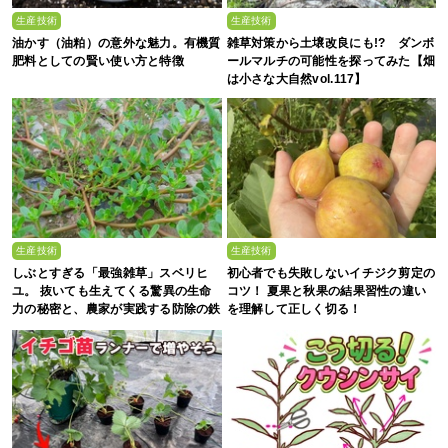
生産技術
生産技術
油かす（油粕）の意外な魅力。有機質
雑草対策から土壌改良にも!? ダンボ
肥料としての賢い使い方と特徴
ールマルチの可能性を探ってみた【畑
は小さな大自然vol.117】
生産技術
生産技術
しぶとすぎる「最強雑草」スベリヒ
初心者でも失敗しないイチジク剪定の
ユ。 抜いても生えてくる驚異の生命
コツ！ 夏果と秋果の結果習性の違い
力の秘密と、農家が実践する防除の鉄
を理解して正しく切る！
則