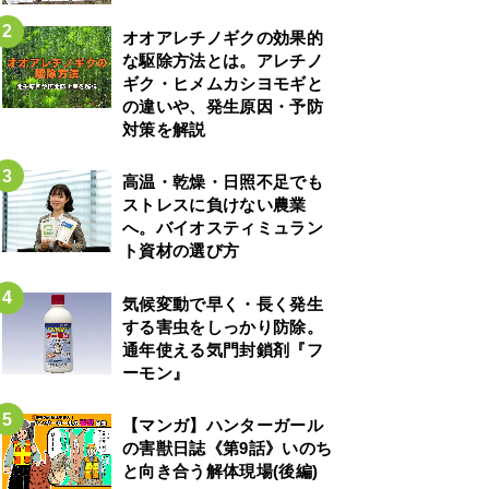
オオアレチノギクの効果的
な駆除方法とは。アレチノ
ギク・ヒメムカシヨモギと
の違いや、発生原因・予防
対策を解説
高温・乾燥・日照不足でも
ストレスに負けない農業
へ。バイオスティミュラン
ト資材の選び方
気候変動で早く・長く発生
する害虫をしっかり防除。
通年使える気門封鎖剤『フ
ーモン』
【マンガ】ハンターガール
の害獣日誌《第9話》いのち
と向き合う解体現場(後編)