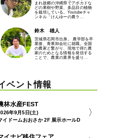
まれ故郷の沖縄県でアボカドな
どの果樹や野菜、多品目の植物
を栽培している。Youtubeチャ
ンネル「けんゆーの農ラ…
鈴木 雄人
茨城県石岡市出身。 農学部を卒
業後、青果卸会社に就職。全国
の農家と繋がり、現地で得た農
家のためとなる情報を発信する
ことで、農業の業界を盛り…
イベント情報
農林水産FEST
2026年9月5日(土)
マイドームおおさか 2F 展示ホールD
マイナビ移住フェア