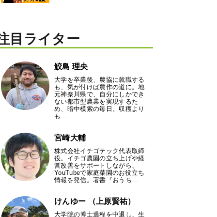
注目ライター
鮫島 理央
大学を卒業後、農協に就職する
も、気が付けば農作の道に。地
元神奈川県で、自分にしかでき
ない都市型農業を実現するた
め、暗中模索の毎日。収穫より
も…
宮崎大輔
株式会社イチゴテック代表取締
役。イチゴ農園の立ち上げや経
営改善をサポートしながら、
YouTubeで家庭菜園のお役立ち
情報を発信。著書『おうち…
けんゆー （上原賢祐）
大学院の博士過程を中退し、生