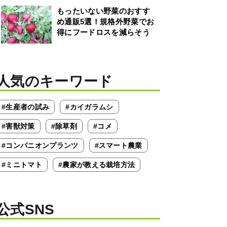
もったいない野菜のおすす
め通販5選！規格外野菜でお
得にフードロスを減らそう
人気のキーワード
#生産者の試み
#カイガラムシ
#害獣対策
#除草剤
#コメ
#コンパニオンプランツ
#スマート農業
#ミニトマト
#農家が教える栽培方法
公式SNS