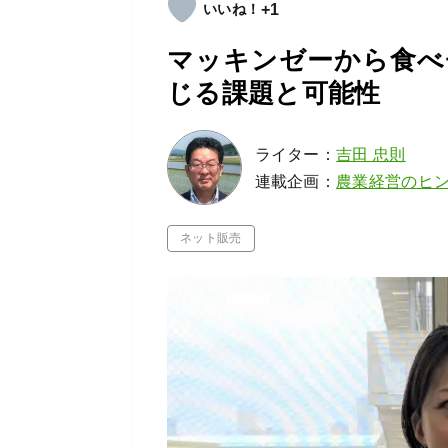
+1
マッキンゼーから食べ
じる課題と可能性
ライター：
吉田 忠則
連載企画：
農業経営のヒ
ネット販売