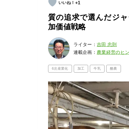
+1
質の追求で選んだジャ
加価値戦略
ライター：
吉田 忠則
連載企画：
農業経営のヒ
6次産業化
加工
牛乳
酪農