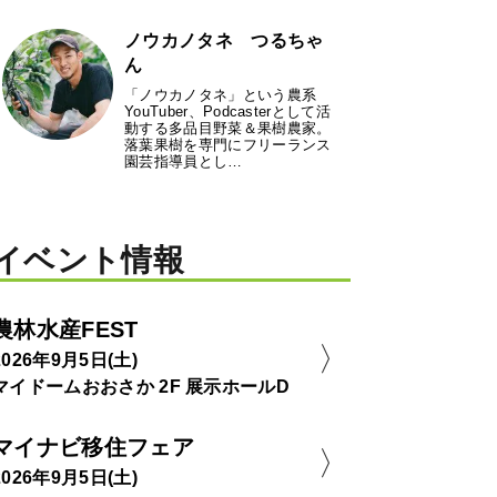
ノウカノタネ つるちゃ
ん
「ノウカノタネ」という農系
YouTuber、Podcasterとして活
動する多品目野菜＆果樹農家。
落葉果樹を専門にフリーランス
園芸指導員とし…
イベント情報
農林水産FEST
2026年9月5日(土)
マイドームおおさか 2F 展示ホールD
マイナビ移住フェア
2026年9月5日(土)