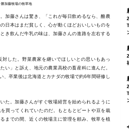
十勝加藤牧場の牧草地
」。加藤さんは驚き、「これが毎日飲めるなら、酪農
時の日本はまだ貧しく、心が動くほどおいしいものを
のとき飲んだ牛乳の味は、加藤さんの進路を左右する
反対した。野菜農家を継いでほしいとの思いもあっ
りたい」と訴え、地元の農業高校の畜産科に進んだ。
い、卒業後は北海道とカナダの牧場で約6年間研修し
ていた。加藤さんがすぐ牧場経営を始められるように
地を買ってくれていたのだ。もともとビートや豆を栽
するまでの間、近くの牧場主に管理を頼み、牧草を植