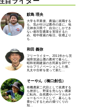
注目ライター
鮫島 理央
大学を卒業後、農協に就職する
も、気が付けば農作の道に。地
元神奈川県で、自分にしかでき
ない都市型農業を実現するた
め、暗中模索の毎日。収穫より
も…
和田 義弥
フリーライター。2011年から茨
城県筑波山麓の農村で暮らし、
昭和初期建築の古民家をDIYで
セルフリノベーションした後、
丸太や古材を使って新た…
そーやん（橋口創也）
有機農家二代目として就農する
も挫折し、野菜を売らない農家
に転向。自然農やパーマカルチ
ャーをベースとして、暮らしを
豊かにするための畑づくりの
知…