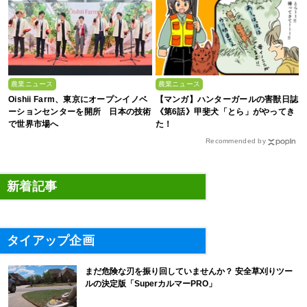
農業ニュース
農業ニュース
Oishii Farm、東京にオープンイノベ
【マンガ】ハンターガールの害獣日誌
ーションセンターを開所 日本の技術
《第6話》甲斐犬「とら」がやってき
で世界市場へ
た！
Recommended by
新着記事
タイアップ企画
まだ危険な刃を振り回していませんか？ 安全草刈りツー
ルの決定版「SuperカルマーPRO」