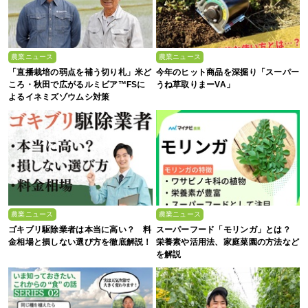
農業ニュース
農業ニュース
「直播栽培の弱点を補う切り札」米ど
今年のヒット商品を深掘り「スーパー
ころ・秋田で広がるルミビア™FSに
うね草取りまーVA」
よるイネミズゾウムシ対策
農業ニュース
農業ニュース
ゴキブリ駆除業者は本当に高い？ 料
スーパーフード「モリンガ」とは？
金相場と損しない選び方を徹底解説！
栄養素や活用法、家庭菜園の方法など
を解説