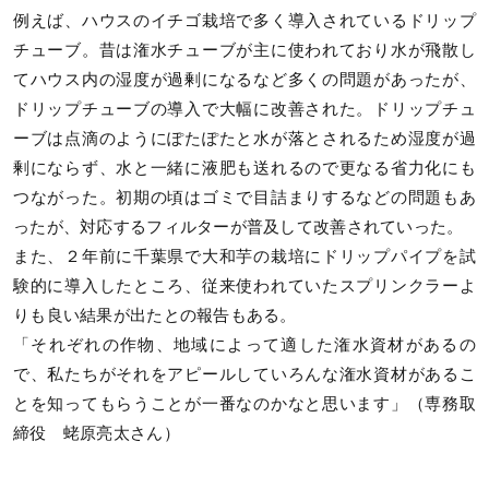
例えば、ハウスのイチゴ栽培で多く導入されているドリップ
チューブ。昔は潅水チューブが主に使われており水が飛散し
てハウス内の湿度が過剰になるなど多くの問題があったが、
ドリップチューブの導入で大幅に改善された。ドリップチュ
ーブは点滴のようにぽたぽたと水が落とされるため湿度が過
剰にならず、水と一緒に液肥も送れるので更なる省力化にも
つながった。初期の頃はゴミで目詰まりするなどの問題もあ
ったが、対応するフィルターが普及して改善されていった。
また、２年前に千葉県で大和芋の栽培にドリップパイプを試
験的に導入したところ、従来使われていたスプリンクラーよ
りも良い結果が出たとの報告もある。
「それぞれの作物、地域によって適した潅水資材があるの
で、私たちがそれをアピールしていろんな潅水資材があるこ
とを知ってもらうことが一番なのかなと思います」（専務取
締役 蛯原亮太さん）