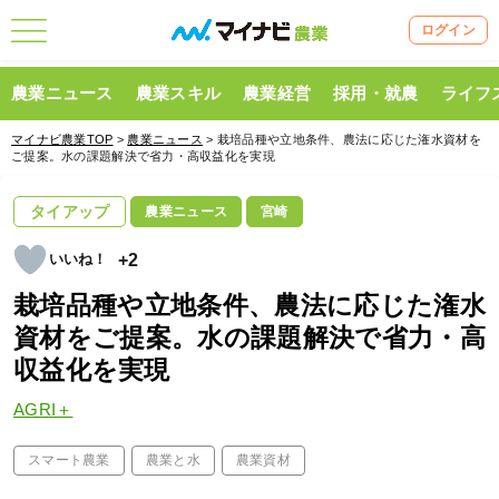
ログイン
農業ニュース
農業スキル
農業経営
採用・就農
ライフ
マイナビ農業TOP
>
農業ニュース
> 栽培品種や立地条件、農法に応じた潅水資材を
ご提案。水の課題解決で省力・高収益化を実現
タイアップ
農業ニュース
宮崎
+2
栽培品種や立地条件、農法に応じた潅水
資材をご提案。水の課題解決で省力・高
収益化を実現
AGRI＋
スマート農業
農業と水
農業資材