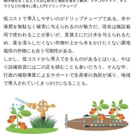
農作物を育てる上で大切な給水と施肥を潅水で解決。イチゴやトマト、キュ
ウリなどの潅水に適したP1ドリップチューブ
低コストで導入しやすいのがドリップチューブである。水や
液肥を無駄なく確実に与えられるのが魅力だ。現在は施設栽
培で使われることが多いが、直接土にだけ水を与えられるた
め、葉を濡らしたくない作物や上から水をかけたくない露地
栽培の作物にも合う可能性がある。
しかし、低コストから導入できるものがあるとはいえ、やは
り設備投資には二の足を踏むことも多いだろう。そんな中、
行政の補助事業によるサポートで生産者の負担が減り、地域
で導入されていくきっかけになることも。