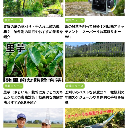
農業ニュース
農業ニュース
賃貸の庭の草刈り・手入れは誰の義
畑の雑草を削って粉砕！刈払機アタッ
務？ 物件別の対応やおすすめ業者を
チメント「スーパーうね草取りまー
紹介
VA」
農業ニュース
農業ニュース
里芋（さといも）栽培におけるコガネ
芝刈りのベストな頻度は？ 種類別の
ムシなどの害虫対策！効果的な防除方
年間スケジュールや具体的な手順を解
法おすすめ5選を紹介
説