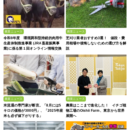
農業ニュース
農業ニュース
令和8年度 環境調和型持続的肉用牛
芝刈り業者おすすめ3選！ 値段・費
生産体制推進事業 (JRA畜産振興事
用相場や後悔しないための選び方を解
業)に係る第１回オンライン情報交換
説
会
農業ニュース
農業ニュース
米流通の専門家が断言。「8月には5
農業はここまで進化した！ イチゴ植
キロの価格が3000円」、「2025年産
物工場のOishii Farm、東京から世界
米も必ず値下がりする」
展開へ