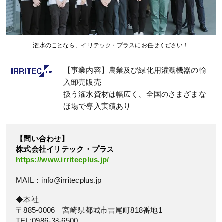
潅水のことなら、イリテック・プラスにお任せください！
【事業内容】農業及び緑化用灌漑機器の輸
入卸売販売
扱う潅水資材は幅広く、全国のさまざまな
ほ場で導入実績あり
【問い合わせ】
株式会社イリテック・プラス
https://www.irritecplus.jp/
MAIL：info@irritecplus.jp
◆本社
〒885-0006 宮崎県都城市吉尾町818番地1
TEL:0986-38-6500