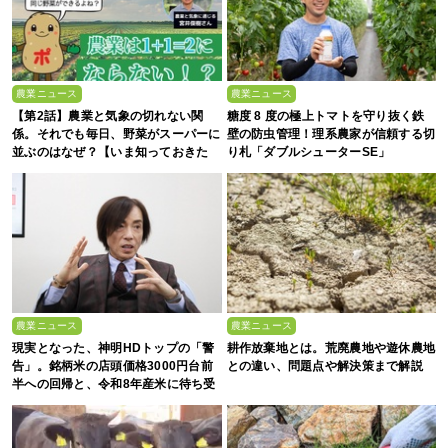
農業ニュース
農業ニュース
【第2話】農業と気象の切れない関
糖度 8 度の極上トマトを守り抜く鉄
係。それでも毎日、野菜がスーパーに
壁の防虫管理！理系農家が信頼する切
並ぶのはなぜ？【いま知っておきた
り札「ダブルシューターSE」
い、これからの”食”の話】
農業ニュース
農業ニュース
現実となった、神明HDトップの「警
耕作放棄地とは。荒廃農地や遊休農地
告」。銘柄米の店頭価格3000円台前
との違い、問題点や解決策まで解説
半への回帰と、令和8年産米に待ち受
ける“大暴落”の可能性