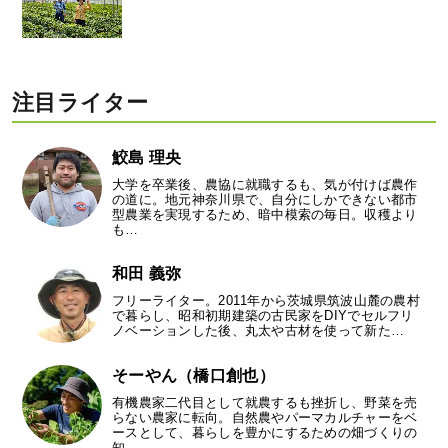
注目ライター
鮫島 理央
大学を卒業後、農協に就職するも、気が付けば農作
の道に。地元神奈川県で、自分にしかできない都市
型農業を実現するため、暗中模索の毎日。収穫より
も…
和田 義弥
フリーライター。2011年から茨城県筑波山麓の農村
で暮らし、昭和初期建築の古民家をDIYでセルフリ
ノベーションした後、丸太や古材を使って新た…
そーやん（橋口創也）
有機農家二代目として就農するも挫折し、野菜を売
らない農家に転向。自然農やパーマカルチャーをベ
ースとして、暮らしを豊かにするための畑づくりの
知…