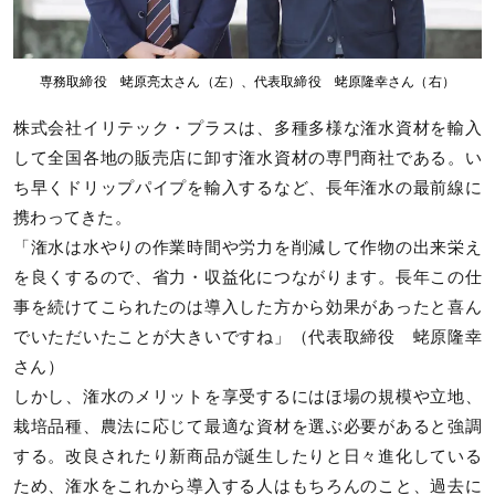
専務取締役 蛯原亮太さん（左）、代表取締役 蛯原隆幸さん（右）
株式会社イリテック・プラスは、多種多様な潅水資材を輸入
して全国各地の販売店に卸す潅水資材の専門商社である。い
ち早くドリップパイプを輸入するなど、長年潅水の最前線に
携わってきた。
「潅水は水やりの作業時間や労力を削減して作物の出来栄え
を良くするので、省力・収益化につながります。長年この仕
事を続けてこられたのは導入した方から効果があったと喜ん
でいただいたことが大きいですね」（代表取締役 蛯原隆幸
さん）
しかし、潅水のメリットを享受するにはほ場の規模や立地、
栽培品種、農法に応じて最適な資材を選ぶ必要があると強調
する。改良されたり新商品が誕生したりと日々進化している
ため、潅水をこれから導入する人はもちろんのこと、過去に