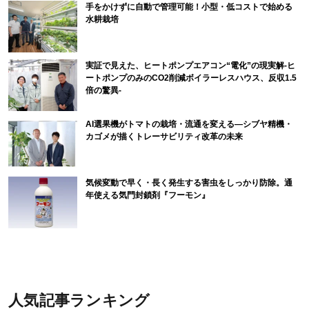
手をかけずに自動で管理可能！小型・低コストで始める
水耕栽培
実証で見えた、ヒートポンプエアコン“電化”の現実解-ヒ
ートポンプのみのCO2削減ボイラーレスハウス、反収1.5
倍の驚異-
AI選果機がトマトの栽培・流通を変える―シブヤ精機・
カゴメが描くトレーサビリティ改革の未来
気候変動で早く・長く発生する害虫をしっかり防除。通
年使える気門封鎖剤『フーモン』
人気記事ランキング