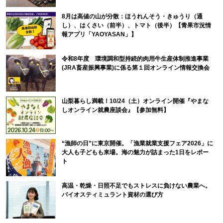
8月は高値の山が分散：ほうれんそう・きゅうり（通
し）、はくさい（前半）、トマト（後半）【青果市況情
報アプリ「YAOYASAN」】
令和8年度 環境調和型持続的肉用牛生産体制推進事業
(JRA畜産振興事業)に係る第１回オンライン情報交換会
山梨暮らし満載！10/24（土）オンライン開催『やまな
しオンライン就農座談会』【参加無料】
“漁師の日”に東京開催。「漁業就業支援フェア2026」に
大人も子どもも来場。海の魅力が詰まった1日をレポー
ト
高温・乾燥・日照不足でもストレスに負けない農業へ。
バイオスティミュラント資材の選び方