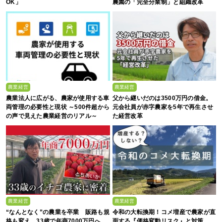
OK」
農園の「完全分業制」と組織改革
農業経営
農業経営
農業法人に広がる、農家が使用する車
父から継いだのは3500万円の借金。
両管理の必要性と現状 ～500件超から
元会社員が赤字農家を5年で再生させ
の声で見えた農業経営のリアル～
た経営改革
農業経営
農業経営
“なんとなく”の農業を卒業 販路も規
令和の大転換期！コメ増産で農家が直
格も変え、33歳で年商7000万円へ
面する『価格変動リスク』と対策