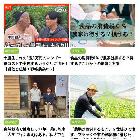
真価
農業経営
農業経営
十勝生まれの1玉3万円のマンゴー
食品の消費税0％で農家は損する？得
低コストで実現するカラクリに迫る！
する？これからの影響と対策
【岩佐と紐解く戦略農業#17】
農業経営
農業経営
自然栽培で就農して17年 娘に約束
「農業は苦労するもの」を仕組みで壊
「大学に行く蓄えはある。私大でも
す。ブラック企業の経験糧に講じた、