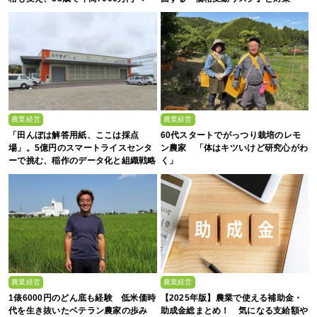
農業経営
農業経営
「田んぼは解答用紙、ここは採点
60代スタートでがっつり栽培のレモ
場」。5億円のスマートライスセンタ
ン農家 「体はキツいけど研究心がわ
ーで挑む、稲作のデータ化と組織戦略
く」
農業経営
農業経営
1俵6000円のどん底も経験 低米価時
【2025年版】農業で使える補助金・
代を生き抜いたベテラン農家の歩み
助成金総まとめ！ 気になる支給額や