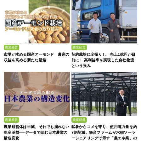
農業経営
農業経営
市場が求める国産アーモンド 農家の
契約栽培に全振りし、売上1億円が目
収益を高める新たな活路
前に！ 高利益率を実現した自社物流
という強み
農業経営
農業経営
農業経営体は半減、それでも崩れない
猛暑からコメを守り、使用電力量を約
生産基盤──データで読む日本農業の
7割削減。舞台ファームが水稲ソーラ
構造変化
ーシェアリングで示す「農エネ業」の