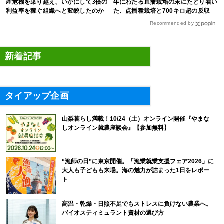
産危機を乗り越え、いかにして3倍の
年にわたる直播栽培の末にたどり着い
利益率を稼ぐ組織へと変貌したのか
た、点播種栽培と700キロ超の反収
Recommended by
新着記事
タイアップ企画
山梨暮らし満載！10/24（土）オンライン開催『やまな
しオンライン就農座談会』【参加無料】
“漁師の日”に東京開催。「漁業就業支援フェア2026」に
大人も子どもも来場。海の魅力が詰まった1日をレポー
ト
高温・乾燥・日照不足でもストレスに負けない農業へ。
バイオスティミュラント資材の選び方