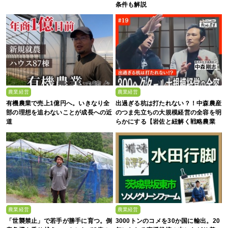
条件も解説
農業経営
農業経営
有機農業で売上1億円へ。いきなり全
出過ぎる杭は打たれない？！中森農産
部の理想を追わないことが成長への近
のつま先立ちの大規模経営の全容を明
道
らかにする【岩佐と紐解く戦略農業
#19】
農業経営
農業経営
「世襲禁止」で若手が勝手に育つ。倒
3000トンのコメを30か国に輸出。20