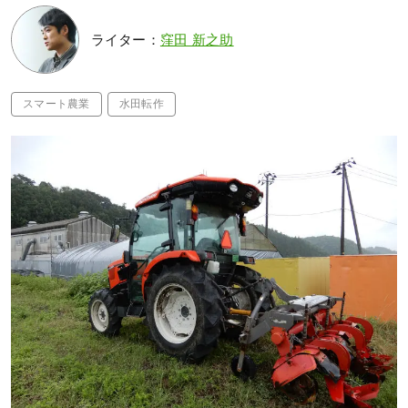
ライター：
窪田 新之助
スマート農業
水田転作