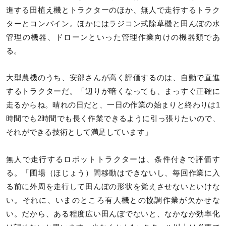
進する田植え機とトラクターのほか、無人で走行するトラク
ターとコンバイン。ほかにはラジコン式除草機と田んぼの水
管理の機器、ドローンといった管理作業向けの機器類であ
る。
大型農機のうち、安部さんが高く評価するのは、自動で直進
するトラクターだ。「辺りが暗くなっても、まっすぐ正確に
走るからね。晴れの日だと、一日の作業の始まりと終わりは1
時間でも2時間でも長く作業できるように引っ張りたいので、
それができる技術として満足しています」
無人で走行するロボットトラクターは、条件付きで評価す
る。「圃場（ほじょう）間移動はできないし、毎回作業に入
る前に外周を走行して田んぼの形状を覚えさせないといけな
い。それに、いまのところ有人機との協調作業が欠かせな
い。だから、ある程度広い田んぼでないと、なかなか効率化