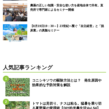
農薬の正しい知識・安全な使い方を産地全体で共有。直
売所で専門家によるセミナー開催
【8月19日19：30～】23世紀へ繋ぐ「自立経営」と「脱
炭素」の真髄セミナー
人気記事ランキング
コニシキソウの駆除方法とは？ 発生原因や
効果的な予防対策を解説
トマトは見切り、ナスは粘る。猛暑を乗り切
る夏野菜の管理術【DIY的半農生活Vol.54】