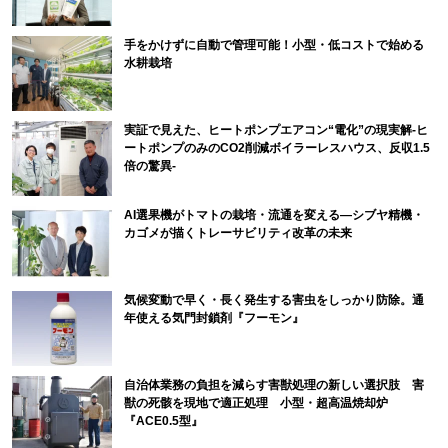
手をかけずに自動で管理可能！小型・低コストで始める
水耕栽培
実証で見えた、ヒートポンプエアコン“電化”の現実解-ヒ
ートポンプのみのCO2削減ボイラーレスハウス、反収1.5
倍の驚異-
AI選果機がトマトの栽培・流通を変える―シブヤ精機・
カゴメが描くトレーサビリティ改革の未来
気候変動で早く・長く発生する害虫をしっかり防除。通
年使える気門封鎖剤『フーモン』
自治体業務の負担を減らす害獣処理の新しい選択肢 害
獣の死骸を現地で適正処理 小型・超高温焼却炉
『ACE0.5型』