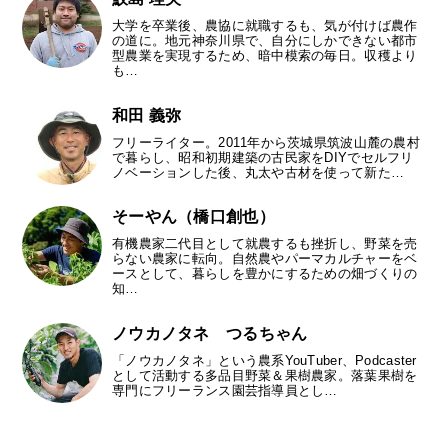
大学を卒業後、農協に就職するも、気が付けば農作
の道に。地元神奈川県で、自分にしかできない都市
型農業を実現するため、暗中模索の毎日。収穫より
も…
和田 義弥
フリーライター。2011年から茨城県筑波山麓の農村
で暮らし、昭和初期建築の古民家をDIYでセルフリ
ノベーションした後、丸太や古材を使って新た…
そーやん（橋口創也）
有機農家二代目として就農するも挫折し、野菜を売
らない農家に転向。自然農やパーマカルチャーをベ
ースとして、暮らしを豊かにするための畑づくりの
知…
ノウカノタネ つるちゃん
「ノウカノタネ」という農系YouTuber、Podcaster
として活動する多品目野菜＆果樹農家。落葉果樹を
専門にフリーランス園芸指導員とし…