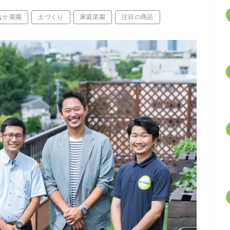
なか菜園
土づくり
家庭菜園
注目の商品