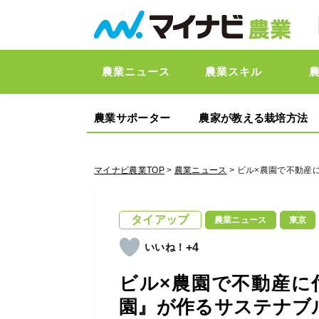
農業ニュース
農業スキル
農業サポーター
農家が教える栽培方法
マイナビ農業TOP
>
農業ニュース
> ビル×農園で不動
タイアップ
農業ニュース
東京
+4
ビル×農園で不動産に
園』が作るサステナブ