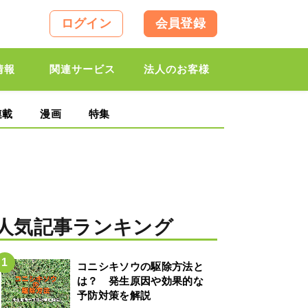
ログイン
会員登録
情報
関連サービス
法人のお客様
連載
漫画
特集
人気記事ランキング
コニシキソウの駆除方法と
は？ 発生原因や効果的な
予防対策を解説