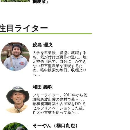
機農業」
注目ライター
鮫島 理央
大学を卒業後、農協に就職する
も、気が付けば農作の道に。地
元神奈川県で、自分にしかでき
ない都市型農業を実現するた
め、暗中模索の毎日。収穫より
も…
和田 義弥
フリーライター。2011年から茨
城県筑波山麓の農村で暮らし、
昭和初期建築の古民家をDIYで
セルフリノベーションした後、
丸太や古材を使って新た…
そーやん（橋口創也）