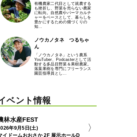
有機農家二代目として就農する
も挫折し、野菜を売らない農家
に転向。自然農やパーマカルチ
ャーをベースとして、暮らしを
豊かにするための畑づくりの
知…
ノウカノタネ つるちゃ
ん
「ノウカノタネ」という農系
YouTuber、Podcasterとして活
動する多品目野菜＆果樹農家。
落葉果樹を専門にフリーランス
園芸指導員とし…
イベント情報
農林水産FEST
2026年9月5日(土)
マイドームおおさか 2F 展示ホールD