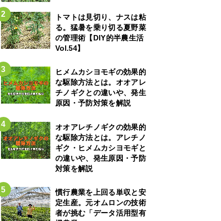
トマトは見切り、ナスは粘
る。猛暑を乗り切る夏野菜
の管理術【DIY的半農生活
Vol.54】
ヒメムカシヨモギの効果的
な駆除方法とは。オオアレ
チノギクとの違いや、発生
原因・予防対策を解説
オオアレチノギクの効果的
な駆除方法とは。アレチノ
ギク・ヒメムカシヨモギと
の違いや、発生原因・予防
対策を解説
慣行農業を上回る単収と安
定生産。元オムロンの技術
者が挑む「データ活用型有