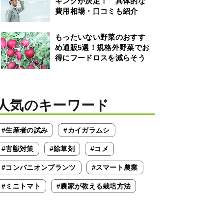
キングが決定！ 具体的な
費用相場・口コミも紹介
もったいない野菜のおすす
め通販5選！規格外野菜でお
得にフードロスを減らそう
人気のキーワード
#生産者の試み
#カイガラムシ
#害獣対策
#除草剤
#コメ
#コンパニオンプランツ
#スマート農業
#ミニトマト
#農家が教える栽培方法