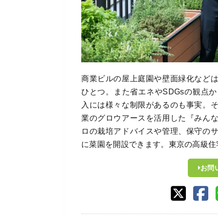
商業ビルの屋上庭園や壁面緑化など
ひとつ。また省エネやSDGsの観点
入には様々な制限があるのも事実。
業のグロウアースを活用した『みん
ロの栽培アドバイスや管理、保守の
に菜園を開設できます。東京の高級住
お問