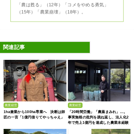
「農は甦る」（12年）「コメをやめる勇気」
（15年）「農業崩壊」（18年）。
関連記事
農業経営
農業経営
1ha兼業から100ha専業へ 決断は師
「20時間労働」「農薬まみれ」…。
匠の一言「1億円借りてやっちゃえ」
事実無根の批判を跳ね返し、法人化2
年で売上1億円を達成した農業未経験
の若者たち