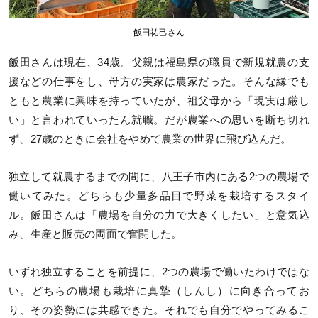
飯田祐己さん
飯田さんは現在、34歳。父親は福島県の職員で新規就農の支
援などの仕事をし、母方の実家は農家だった。そんな縁でも
ともと農業に興味を持っていたが、祖父母から「現実は厳し
い」と言われていったん就職。だが農業への思いを断ち切れ
ず、27歳のときに会社をやめて農業の世界に飛び込んだ。
独立して就農するまでの間に、八王子市内にある2つの農場で
働いてみた。どちらも少量多品目で野菜を栽培するスタイ
ル。飯田さんは「農場を自分の力で大きくしたい」と意気込
み、生産と販売の両面で奮闘した。
いずれ独立することを前提に、2つの農場で働いたわけではな
い。どちらの農場も栽培に真摯（しんし）に向き合ってお
り、その姿勢には共感できた。それでも自分でやってみるこ