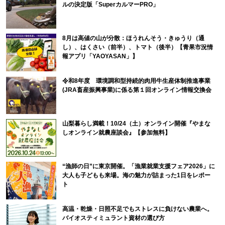
ルの決定版「SuperカルマーPRO」
8月は高値の山が分散：ほうれんそう・きゅうり（通
し）、はくさい（前半）、トマト（後半）【青果市況情
報アプリ「YAOYASAN」】
令和8年度 環境調和型持続的肉用牛生産体制推進事業
(JRA畜産振興事業)に係る第１回オンライン情報交換会
山梨暮らし満載！10/24（土）オンライン開催『やまな
しオンライン就農座談会』【参加無料】
“漁師の日”に東京開催。「漁業就業支援フェア2026」に
大人も子どもも来場。海の魅力が詰まった1日をレポー
ト
高温・乾燥・日照不足でもストレスに負けない農業へ。
バイオスティミュラント資材の選び方