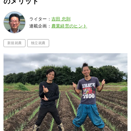
のメリット
ライター：
吉田 忠則
連載企画：
農業経営のヒント
新規就農
独立就農