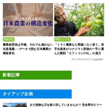
農業経営
農業ニュース
農業経営体は半減、それでも崩れない
「トマト農家なら間違いなく使う」若
生産基盤──データで読む日本農業の
手生産者がコナジラミ防除の一手に選
構造変化
んだ新剤「エフィコン®SL」の底力
Recommended by
新着記事
タイアップ企画
まだ危険な刃を振り回していませんか？ 安全草刈りツー