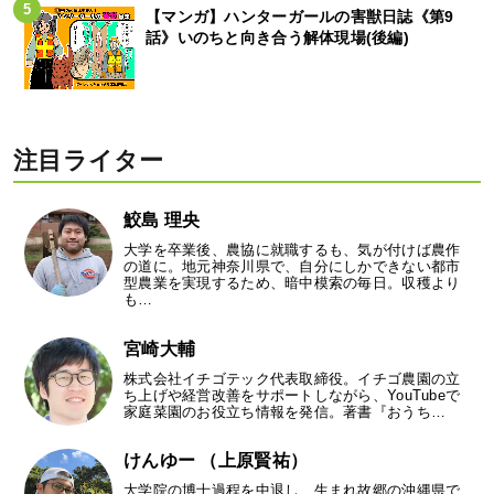
【マンガ】ハンターガールの害獣日誌《第9
話》いのちと向き合う解体現場(後編)
注目ライター
鮫島 理央
大学を卒業後、農協に就職するも、気が付けば農作
の道に。地元神奈川県で、自分にしかできない都市
型農業を実現するため、暗中模索の毎日。収穫より
も…
宮崎大輔
株式会社イチゴテック代表取締役。イチゴ農園の立
ち上げや経営改善をサポートしながら、YouTubeで
家庭菜園のお役立ち情報を発信。著書『おうち…
けんゆー （上原賢祐）
大学院の博士過程を中退し、生まれ故郷の沖縄県で