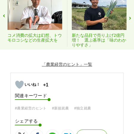
コメ消費の拡大は幻想、トウ
新たな品目で売り上げ2億円
モロコシなどの生産拡大を
増！ 選ぶ基準は「味のわか
りやすさ」
「農業経営のヒント」
+1
関連キーワード
#農業経営のヒント
#新規就農
#独立就農
シェアする