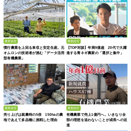
農業経営
農業経営
慣行農業を上回る単収と安定生産。元
【TOP対談】年商9億超 20代で大躍
オムロンの技術者が挑む「データ活用
進する青ネギ農家の「選択と集中」
型有機農業」
農業経営
農業経営
売り上げは就農時の5倍 150haの農
有機農業で売上1億円へ。いきなり全
地であえて多品種に挑戦した理由
部の理想を追わないことが成長への近
道