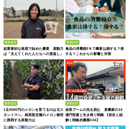
農業経営
農業経営
起業家的な発想で始めた農業 原動力
食品の消費税0％で農家は損する？得
は「支えてくれた人たちへの恩返し」
する？これからの影響と対策
農業経営
農業経営
1玉6000円のメロンを育てるのは元ス
抹茶ブームの先を読む 茶農家の14
タントマン。純系固定種のメロン栽培
億円投資と生き残り戦略 【岩佐と紐
に挑戦する原動力は
解く戦略的農業#24】