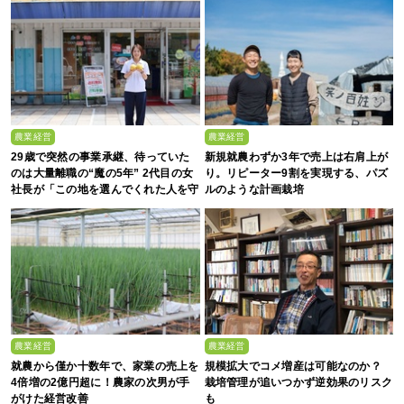
農業経営
農業経営
29歳で突然の事業承継、待っていた
新規就農わずか3年で売上は右肩上が
のは大量離職の“魔の5年” 2代目の女
り。リピーター9割を実現する、パズ
社長が「この地を選んでくれた人を守
ルのような計画栽培
る」と誓った日
農業経営
農業経営
就農から僅か十数年で、家業の売上を
規模拡大でコメ増産は可能なのか？
4倍増の2億円超に！農家の次男が手
栽培管理が追いつかず逆効果のリスク
がけた経営改善
も