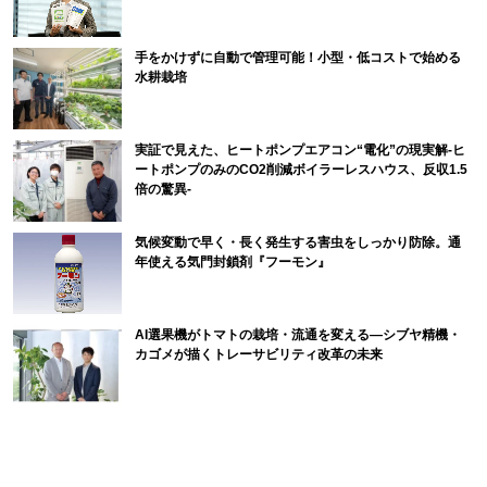
手をかけずに自動で管理可能！小型・低コストで始める
水耕栽培
実証で見えた、ヒートポンプエアコン“電化”の現実解-ヒ
ートポンプのみのCO2削減ボイラーレスハウス、反収1.5
倍の驚異-
気候変動で早く・長く発生する害虫をしっかり防除。通
年使える気門封鎖剤『フーモン』
AI選果機がトマトの栽培・流通を変える―シブヤ精機・
カゴメが描くトレーサビリティ改革の未来