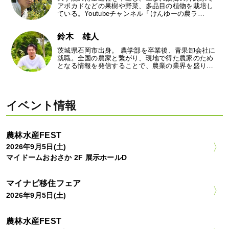
アボカドなどの果樹や野菜、多品目の植物を栽培し
ている。Youtubeチャンネル「けんゆーの農ラ…
鈴木 雄人
茨城県石岡市出身。 農学部を卒業後、青果卸会社に
就職。全国の農家と繋がり、現地で得た農家のため
となる情報を発信することで、農業の業界を盛り…
イベント情報
農林水産FEST
2026年9月5日(土)
マイドームおおさか 2F 展示ホールD
マイナビ移住フェア
2026年9月5日(土)
農林水産FEST