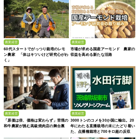
農業経営
農業経営
60代スタートでがっつり栽培のレモ
市場が求める国産アーモンド 農家の
ン農家 「体はキツいけど研究心がわ
収益を高める新たな活路
く」
農業経営
農業経営
「原価は倍、価格は変わらず」苦境の
3000トンのコメを30か国に輸出。20
和牛農家が挑む高級焼肉店の舞台裏
年にわたる直播栽培の末にたどり着い
た、点播種栽培と700キロ超の反収