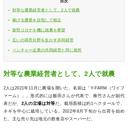
目次
対等な農業経営者として、2人で就農
稼げる農業を目指して独立
新型コロナを機に就農を希望
互いの得意分野を生かす共同経営
ベンチャー企業の共同経営と同じ発想
対等な農業経営者として、2人で就農
2人は2021年11月に農場を開いた。名前は「Y-FARM（ワイフ
ァーム）」。形式的には飯田さんが代表で、株竹さんが副代
表だが、
2人の立場は対等
だ。栽培面積は約1ヘクタールで、
ネギを中心に栽培している。2022年8月下旬から出荷を始め
た。主な売り先は地元の飲食店やスーパーだ。