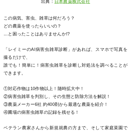
出典：
日本農薬株式会社
この病気、害虫、雑草は何だろう？
どの農薬を使ったらいいの？
…と困ったことはありませんか!?
「レイミーのAI病害虫雑草診断」があれば、スマホで写真を
撮るだけで、
誰でも！簡単に！病害虫雑草を診断し対処法を調べることが
できます。
①対応作物は10作物以上！随時拡大中！
②病害虫雑草を判別し、その生態と防除方法を解説！
③農薬メーカー6社 約400剤から最適な農薬を紹介！
④圃場の病害虫雑草の記録を残せる！
ベテラン農家さんから新規就農の方まで、そして家庭菜園で