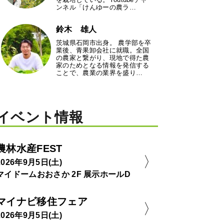
ンネル「けんゆーの農ラ…
鈴木 雄人
茨城県石岡市出身。 農学部を卒
業後、青果卸会社に就職。全国
の農家と繋がり、現地で得た農
家のためとなる情報を発信する
ことで、農業の業界を盛り…
イベント情報
農林水産FEST
2026年9月5日(土)
マイドームおおさか 2F 展示ホールD
マイナビ移住フェア
2026年9月5日(土)