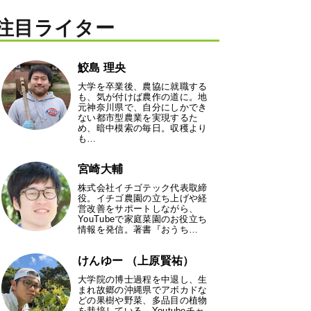
注目ライター
鮫島 理央
大学を卒業後、農協に就職する
も、気が付けば農作の道に。地
元神奈川県で、自分にしかでき
ない都市型農業を実現するた
め、暗中模索の毎日。収穫より
も…
宮崎大輔
株式会社イチゴテック代表取締
役。イチゴ農園の立ち上げや経
営改善をサポートしながら、
YouTubeで家庭菜園のお役立ち
情報を発信。著書『おうち…
けんゆー （上原賢祐）
大学院の博士過程を中退し、生
まれ故郷の沖縄県でアボカドな
どの果樹や野菜、多品目の植物
を栽培している。Youtubeチャ