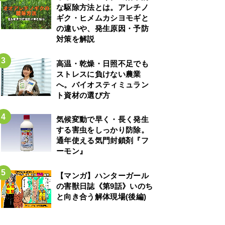
な駆除方法とは。アレチノ
ギク・ヒメムカシヨモギと
の違いや、発生原因・予防
対策を解説
高温・乾燥・日照不足でも
ストレスに負けない農業
へ。バイオスティミュラン
ト資材の選び方
気候変動で早く・長く発生
する害虫をしっかり防除。
通年使える気門封鎖剤『フ
ーモン』
【マンガ】ハンターガール
の害獣日誌《第9話》いのち
と向き合う解体現場(後編)