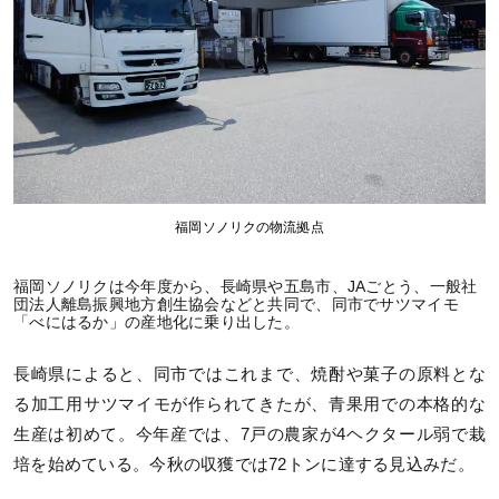
福岡ソノリクの物流拠点
福岡ソノリクは今年度から、長崎県や五島市、JAごとう、一般社
団法人離島振興地方創生協会などと共同で、同市でサツマイモ
「べにはるか」の産地化に乗り出した。
長崎県によると、同市ではこれまで、焼酎や菓子の原料とな
る加工用サツマイモが作られてきたが、青果用での本格的な
生産は初めて。今年産では、7戸の農家が4ヘクタール弱で栽
培を始めている。今秋の収獲では72トンに達する見込みだ。