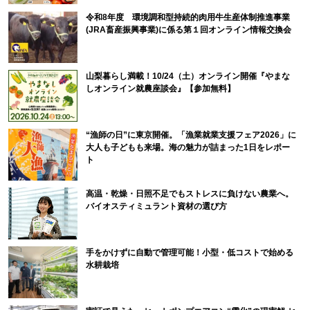
令和8年度 環境調和型持続的肉用牛生産体制推進事業
(JRA畜産振興事業)に係る第１回オンライン情報交換会
山梨暮らし満載！10/24（土）オンライン開催『やまな
しオンライン就農座談会』【参加無料】
“漁師の日”に東京開催。「漁業就業支援フェア2026」に
大人も子どもも来場。海の魅力が詰まった1日をレポー
ト
高温・乾燥・日照不足でもストレスに負けない農業へ。
バイオスティミュラント資材の選び方
手をかけずに自動で管理可能！小型・低コストで始める
水耕栽培