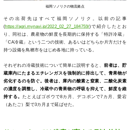
福岡ソノリクの物流拠点
その出荷先はすべて福岡ソノリク。以前の記事
(
https://agri.mynavi.jp/2022_02_27_184759/
)で紹介したとお
り、同社は、農産物の鮮度を長期的に保持する「特許冷蔵」
「CA冷蔵」という二つの技術、あるいはどちらか片方だけを
持つ設備を鳥栖市をはじめ各地に持っている。
それぞれの冷蔵技術について簡単に説明すると、
前者は、貯
蔵庫内にたまるエチレンガスを強制的に排出して、青果物が
劣化するのを防ぐ。後者は、庫内の酸素と窒素、二酸化炭素
の濃度を調整し、冷蔵中の青果物の呼吸を抑えて、鮮度を維
持する。
たとえばゴボウで8カ月、デコポンで7カ月、愛宕
（あたご）梨で3カ月まで延ばせた。