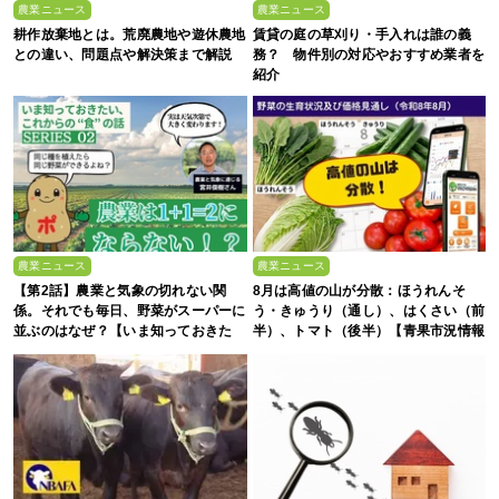
農業ニュース
農業ニュース
耕作放棄地とは。荒廃農地や遊休農地
賃貸の庭の草刈り・手入れは誰の義
との違い、問題点や解決策まで解説
務？ 物件別の対応やおすすめ業者を
紹介
農業ニュース
農業ニュース
【第2話】農業と気象の切れない関
8月は高値の山が分散：ほうれんそ
係。それでも毎日、野菜がスーパーに
う・きゅうり（通し）、はくさい（前
並ぶのはなぜ？【いま知っておきた
半）、トマト（後半）【青果市況情報
い、これからの”食”の話】
アプリ「YAOYASAN」】