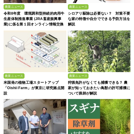
農業ニュース
農業ニュース
令和8年度 環境調和型持続的肉用牛
シロアリ駆除は必要ない？ 対策不要
生産体制推進事業 (JRA畜産振興事
な家の特徴や自分でできる予防方法を
業)に係る第１回オンライン情報交換
解説
会
農業ニュース
農業ニュース
米国発の植物工場スタートアップ
狩猟免許がなくても捕獲できる？ 農
「Oishii Farm」が東京に研究拠点開
家が知っておきたい鳥獣の許可捕獲に
設
ついて猟師が解説