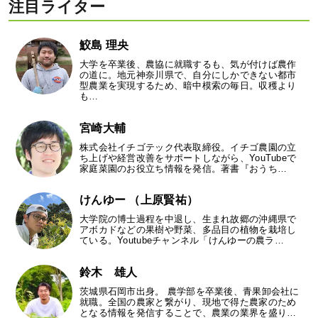
注目ライター
鮫島 理央
大学を卒業後、農協に就職するも、気が付けば農作
の道に。地元神奈川県で、自分にしかできない都市
型農業を実現するため、暗中模索の毎日。収穫より
も…
宮崎大輔
株式会社イチゴテック代表取締役。イチゴ農園の立
ち上げや経営改善をサポートしながら、YouTubeで
家庭菜園のお役立ち情報を発信。著書『おうち…
けんゆー （上原賢祐）
大学院の博士過程を中退し、生まれ故郷の沖縄県で
アボカドなどの果樹や野菜、多品目の植物を栽培し
ている。Youtubeチャンネル「けんゆーの農ラ…
鈴木 雄人
茨城県石岡市出身。 農学部を卒業後、青果卸会社に
就職。全国の農家と繋がり、現地で得た農家のため
となる情報を発信することで、農業の業界を盛り…