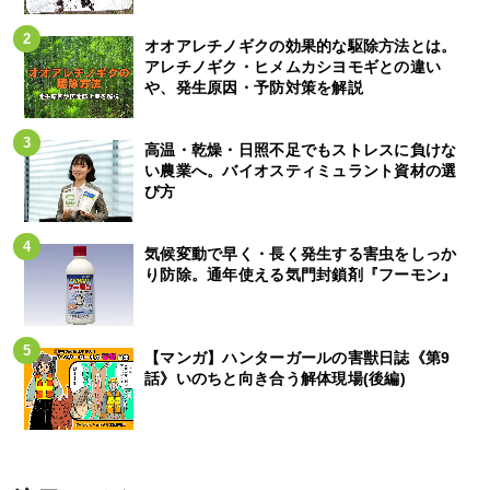
オオアレチノギクの効果的な駆除方法とは。
アレチノギク・ヒメムカシヨモギとの違い
や、発生原因・予防対策を解説
高温・乾燥・日照不足でもストレスに負けな
い農業へ。バイオスティミュラント資材の選
び方
気候変動で早く・長く発生する害虫をしっか
り防除。通年使える気門封鎖剤『フーモン』
【マンガ】ハンターガールの害獣日誌《第9
話》いのちと向き合う解体現場(後編)