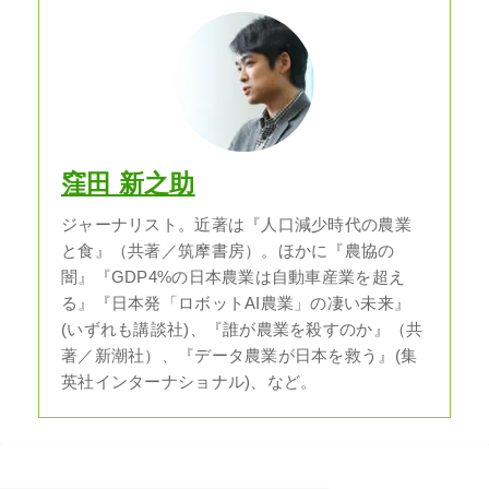
窪田 新之助
ジャーナリスト。近著は『人口減少時代の農業
と食』（共著／筑摩書房）。ほかに『農協の
闇』『GDP4%の日本農業は自動車産業を超え
る』『日本発「ロボットAI農業」の凄い未来』
(いずれも講談社)、『誰が農業を殺すのか』（共
著／新潮社）、『データ農業が日本を救う』(集
英社インターナショナル)、など。