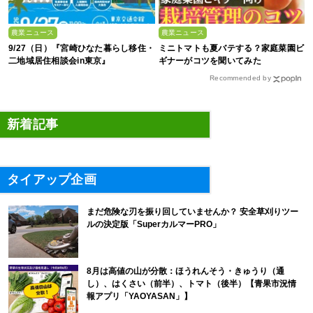
農業ニュース
農業ニュース
9/27（日）『宮崎ひなた暮らし移住・
ミニトマトも夏バテする？家庭菜園ビ
二地域居住相談会in東京』
ギナーがコツを聞いてみた
Recommended by
新着記事
タイアップ企画
まだ危険な刃を振り回していませんか？ 安全草刈りツー
ルの決定版「SuperカルマーPRO」
8月は高値の山が分散：ほうれんそう・きゅうり（通
し）、はくさい（前半）、トマト（後半）【青果市況情
報アプリ「YAOYASAN」】