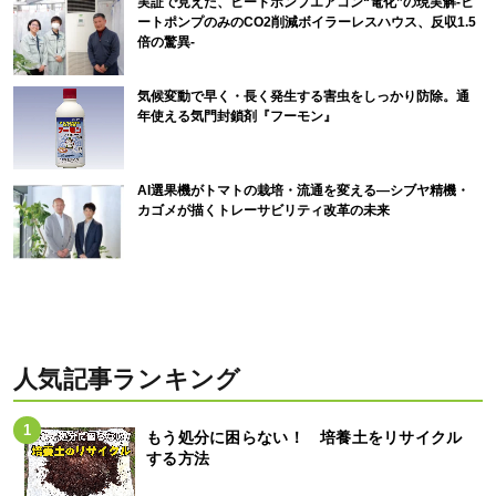
実証で見えた、ヒートポンプエアコン“電化”の現実解-ヒ
ートポンプのみのCO2削減ボイラーレスハウス、反収1.5
倍の驚異-
気候変動で早く・長く発生する害虫をしっかり防除。通
年使える気門封鎖剤『フーモン』
AI選果機がトマトの栽培・流通を変える―シブヤ精機・
カゴメが描くトレーサビリティ改革の未来
人気記事ランキング
もう処分に困らない！ 培養土をリサイクル
する方法