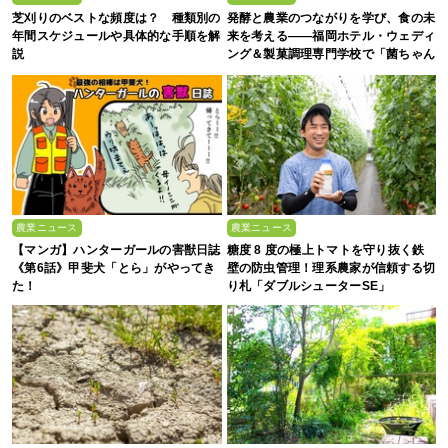
芝刈りのベストな頻度は？ 種類別の
発酵と農業のつながりを学び、食の未
年間スケジュールや具体的な手順を解
来を考える――福岡ホテル・ウェディ
説
ング＆製菓調理専門学校で「菌ちゃん
農法」研修を実施【イベントレポー
ト】
農業ニュース
農業ニュース
【マンガ】ハンターガールの害獣日誌
糖度 8 度の極上トマトを守り抜く鉄
《第6話》甲斐犬「とら」がやってき
壁の防虫管理！理系農家が信頼する切
た！
り札「ダブルシューターSE」