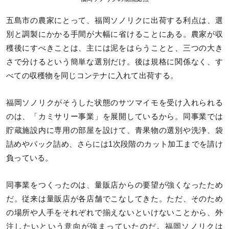
五島市の農家にとって、福岡ソノリクに出荷する利点は、選
別と調製にかかる手間が大幅に省けることにある。農家が収
穫後にすべきことは、主には泥をはらうことと、三つの大き
さで分けるという簡単な選別だけ。後は規格に関係なく、す
べての収穫物を同じコンテナに入れて出荷する。
福岡ソノリクがそうした状態のサツマイモを受け入れられる
のは、「カミサリー事業」を展開しているから。同事業では
貯蔵施設内に専用の部屋を設けて、青果物の選別や洗浄、袋
詰めやパック詰め、さらには1次段階のカット加工までを請け
負っている。
同事業をつくったのは、量販店からの要望が強くなったため
だ。従来は量販店が各店舗でこなしてきた。ただ、そのため
の場所や人手をそれぞれで揃えないといけないことから、外
注したいという意向が強まっていたのだ。福岡ソノリクは