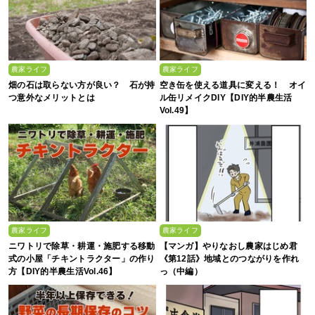
農家ライフ
農家ライフ
畑の石は取らない方が良い？ 石が持
空き缶を使える道具に変える！ オイ
つ意外なメリットとは
ル缶リメイクDIY【DIY的半農生活
Vol.49】
農家ライフ
農家ライフ
ニワトリで除草・耕運・施肥する移動
【マンガ】やりなおし農家はじめ君
式の小屋「チキントラクター」の作り
《第12話》地域とのつながりを作れ
方【DIY的半農生活Vol.46】
っ（中編）