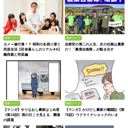
農家ライフ
農家ライフ
ヨメ＝修行僧！？ 昭和の名残り漂う
自衛官の第二の人生、次の任務は農業
同居生活【田舎暮らしのリアル＃8】
だ！「農業自衛隊」が動き出す
義両親と同居編
農家ライフ
農家ライフ
【マンガ】やりなおし農家はじめ君
【マンガ】かけだし農家の奮闘記《第
《第18話》雨の日こそ見える、圃場
78話》ウクライナショックのいま
の課題