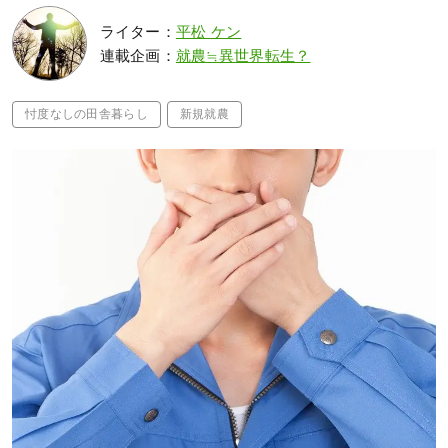
ライター：
平松 ケン
連載企画：
就農≒異世界転生？
忖度なしの田舎暮らし
新規就農