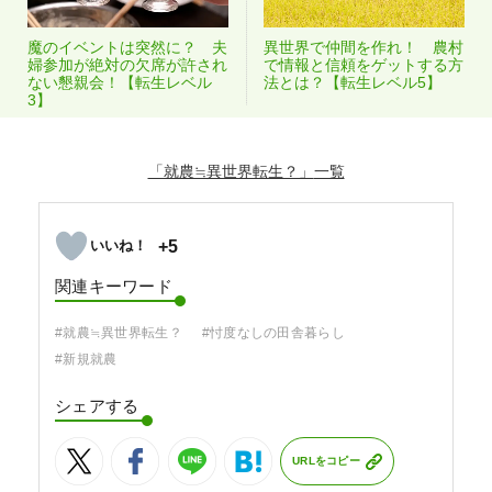
魔のイベントは突然に？ 夫
異世界で仲間を作れ！ 農村
婦参加が絶対の欠席が許され
で情報と信頼をゲットする方
ない懇親会！【転生レベル
法とは？【転生レベル5】
3】
「就農≒異世界転生？」
+5
関連キーワード
#就農≒異世界転生？
#忖度なしの田舎暮らし
#新規就農
シェアする
URLをコピー