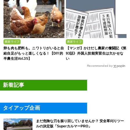
農家ライフ
農家ライフ
卵も肉も肥料も。ニワトリがいると自
【マンガ】かけだし農家の奮闘記《第
給自足がもっと楽しくなる！【DIY的
93話》外国人技能実習生は欠かせな
半農生活Vol.35】
い
Recommended by
新着記事
タイアップ企画
まだ危険な刃を振り回していませんか？ 安全草刈りツー
ルの決定版「SuperカルマーPRO」