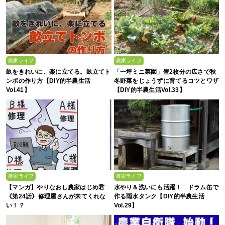
農家ライフ
農家ライフ
畝をきれいに、楽に立てる。畝立てト
「一坪ミニ菜園」畳2枚分の広さで秋
ンボの作り方【DIY的半農生活
冬野菜をじょうずに育てるコツとワザ
Vol.41】
【DIY的半農生活Vol.33】
農家ライフ
農家ライフ
【マンガ】やりなおし農家はじめ君
水やり＆洗いにも活躍！ ドラム缶で
《第24話》修理屋さんが来てくれな
作る雨水タンク【DIY的半農生活
い！？
Vol.29】