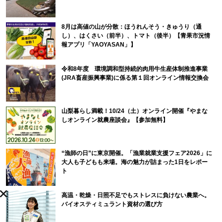
8月は高値の山が分散：ほうれんそう・きゅうり（通
し）、はくさい（前半）、トマト（後半）【青果市況情
報アプリ「YAOYASAN」】
令和8年度 環境調和型持続的肉用牛生産体制推進事業
(JRA畜産振興事業)に係る第１回オンライン情報交換会
山梨暮らし満載！10/24（土）オンライン開催『やまな
しオンライン就農座談会』【参加無料】
“漁師の日”に東京開催。「漁業就業支援フェア2026」に
大人も子どもも来場。海の魅力が詰まった1日をレポー
ト
高温・乾燥・日照不足でもストレスに負けない農業へ。
バイオスティミュラント資材の選び方