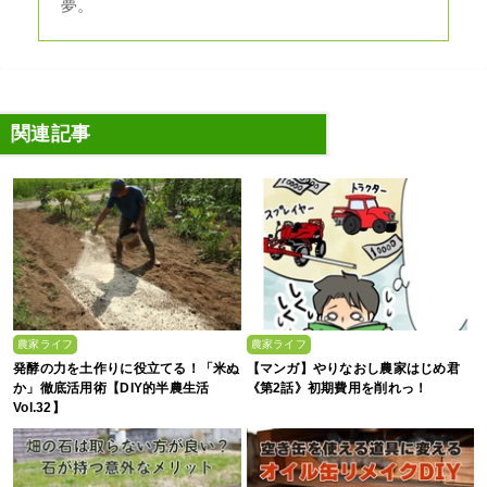
夢。
関連記事
農家ライフ
農家ライフ
発酵の力を土作りに役立てる！「米ぬ
【マンガ】やりなおし農家はじめ君
か」徹底活用術【DIY的半農生活
《第2話》初期費用を削れっ！
Vol.32】