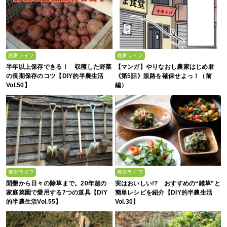
農家ライフ
農家ライフ
半年以上保存できる！ 収穫した野菜
【マンガ】やりなおし農家はじめ君
の長期保存のコツ【DIY的半農生活
《第5話》販路を確保せよっ！（前
Vol.50】
編）
農家ライフ
農家ライフ
開墾から日々の除草まで。20年超の
実はおいしい!? おすすめの“雑草”と
家庭菜園で愛用する7つの道具【DIY
簡単レシピを紹介【DIY的半農生活
的半農生活Vol.55】
Vol.30】