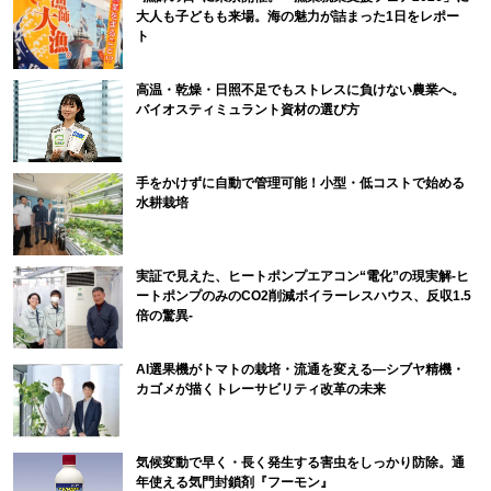
大人も子どもも来場。海の魅力が詰まった1日をレポー
ト
高温・乾燥・日照不足でもストレスに負けない農業へ。
バイオスティミュラント資材の選び方
手をかけずに自動で管理可能！小型・低コストで始める
水耕栽培
実証で見えた、ヒートポンプエアコン“電化”の現実解-ヒ
ートポンプのみのCO2削減ボイラーレスハウス、反収1.5
倍の驚異-
AI選果機がトマトの栽培・流通を変える―シブヤ精機・
カゴメが描くトレーサビリティ改革の未来
気候変動で早く・長く発生する害虫をしっかり防除。通
年使える気門封鎖剤『フーモン』