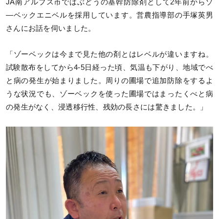
JA南アルプス市ではぶどうの基幹防除剤として2年前からゾ
―ベックエニベルを採用しています。営農指導部の手塚英男
さんにお話を伺いました。
「ゾーベックは今まで見た他の剤とはレベルが違いますね。
試験散布をしてから4-5日経った頃、気温も下がり、地域でべ
と病の発生が始まりました。周りの圃場で追加防除をするよ
うな状況でも、ゾーベックを使った圃場ではまったくべと病
の発生がなく、浸透移行性、残効の長さには驚きました。」