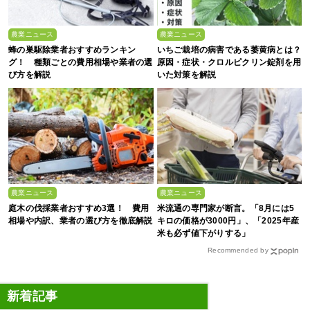
農業ニュース
農業ニュース
蜂の巣駆除業者おすすめランキン
いちご栽培の病害である萎黄病とは？
グ！ 種類ごとの費用相場や業者の選
原因・症状・クロルピクリン錠剤を用
び方を解説
いた対策を解説
農業ニュース
農業ニュース
庭木の伐採業者おすすめ3選！ 費用
米流通の専門家が断言。「8月には5
相場や内訳、業者の選び方を徹底解説
キロの価格が3000円」、「2025年産
米も必ず値下がりする」
Recommended by
新着記事