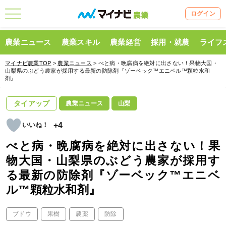
ログイン
農業ニュース
農業スキル
農業経営
採用・就農
ライフ
マイナビ農業TOP
>
農業ニュース
> べと病・晩腐病を絶対に出さない！果物大国・
山梨県のぶどう農家が採用する最新の防除剤『ゾーベック™エニベル™顆粒水和
剤』
タイアップ
農業ニュース
山梨
+4
べと病・晩腐病を絶対に出さない！果
物大国・山梨県のぶどう農家が採用す
る最新の防除剤『ゾーベック™エニベ
ル™顆粒水和剤』
ブドウ
果樹
農薬
防除