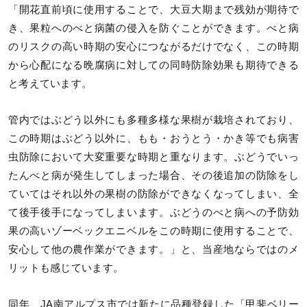
「開花直前頃に使用することで、大豆大期まで残効が期待で
き、果粒へのべと病菌の侵入を防ぐことができます。べと病
のリスクの高い時期の安心につながるだけでなく、この時期
から心配になる晩腐病に対しての同時防除効果も期待できる
と考えています。
管内ではぶどう以外にも多種多様な果樹が栽培されており、
この時期はぶどう以外に、もも・おうとう・かき等でも病害
虫防除において大変重要な時期と重なります。ぶどうでいっ
たんべと病が発生してしまった場合、その後追加の防除をし
ていてはそれ以外の果樹の防除ができなくなってしまい、全
て後手後手になってしまいます。ぶどうのべと病への予防効
果の高いゾーベックエニベルをこの時期に使用することで、
安心して他の農作業ができます。」と、当産地ならではのメ
リットも感じています。
同年、JA南アルプス市では新たに品種登録した「甲斐ベリー