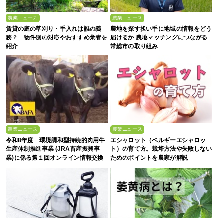
農業ニュース
農業ニュース
賃貸の庭の草刈り・手入れは誰の義
農地を探す担い手に地域の情報をどう
務？ 物件別の対応やおすすめ業者を
届けるか 農地マッチングにつながる
紹介
常総市の取り組み
農業ニュース
農業ニュース
令和8年度 環境調和型持続的肉用牛
エシャロット（ベルギーエシャロッ
生産体制推進事業 (JRA畜産振興事
ト）の育て方。栽培方法や失敗しない
業)に係る第１回オンライン情報交換
ためのポイントを農家が解説
会