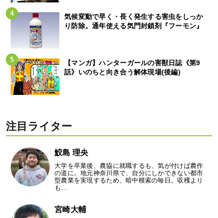
気候変動で早く・長く発生する害虫をしっか
り防除。通年使える気門封鎖剤『フーモン』
【マンガ】ハンターガールの害獣日誌《第9
話》いのちと向き合う解体現場(後編)
注目ライター
鮫島 理央
大学を卒業後、農協に就職するも、気が付けば農作
の道に。地元神奈川県で、自分にしかできない都市
型農業を実現するため、暗中模索の毎日。収穫より
も…
宮崎大輔