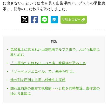
に出さない」という信念を貫く山梨県南アルプス市の果物農
家に、防除のこだわりを取材しました。
URLをコピー
目次
気候風土に恵まれた山梨県南アルプス市で、ぶどう栽培に
取り組む
「一度出たら終わり」べと病・晩腐病の恐ろしさ
『ゾーベックエニベル』で、先手を打つ。
他の剤を圧倒する長い残効性を実感
開花直前期の散布で晩腐病・べと病を同時撃退。農作業の
ゆとり創出に