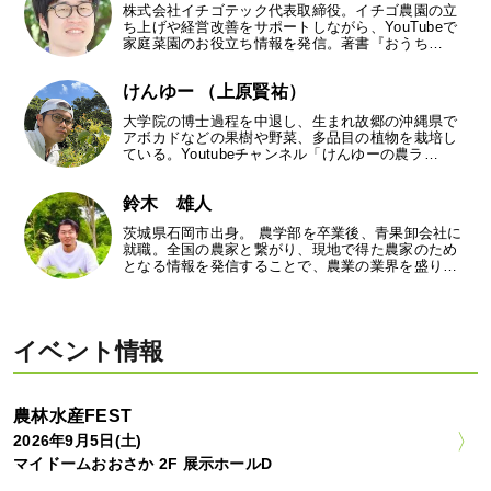
株式会社イチゴテック代表取締役。イチゴ農園の立
ち上げや経営改善をサポートしながら、YouTubeで
家庭菜園のお役立ち情報を発信。著書『おうち…
けんゆー （上原賢祐）
大学院の博士過程を中退し、生まれ故郷の沖縄県で
アボカドなどの果樹や野菜、多品目の植物を栽培し
ている。Youtubeチャンネル「けんゆーの農ラ…
鈴木 雄人
茨城県石岡市出身。 農学部を卒業後、青果卸会社に
就職。全国の農家と繋がり、現地で得た農家のため
となる情報を発信することで、農業の業界を盛り…
イベント情報
農林水産FEST
2026年9月5日(土)
マイドームおおさか 2F 展示ホールD