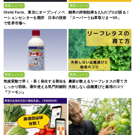
農業ニュース
農業ニュース
Oishii Farm、東京にオープンイノベ
雑草の抑制効果を2人のプロが語る！
ーションセンターを開所 日本の技術
「スーパーうね草取りまーVA」
で世界市場へ
農業ニュース
農業ニュース
気候変動で早く・長く発生する害虫を
農家が教えるリーフレタスの育て方
しっかり防除。通年使える気門封鎖剤
失敗しない品種選びと栽培のコツ
『フーモン』