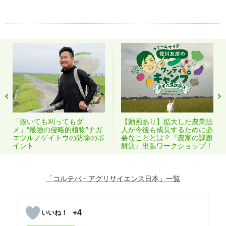
【動画あり】拡大した農業法
「抜いても刈ってもダ
人が今後も成長するために必
メ」“最強の侵略的植物”ナガ
要なこととは？『農家の課題
エツルノゲイトウの防除のポ
解決』出張ワークショップ！
イント
「コルテバ・アグリサイエンス日本」
+4