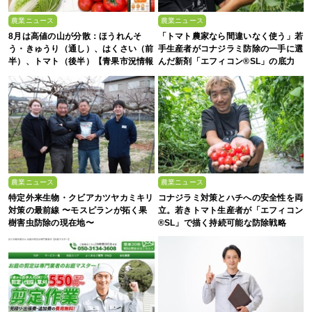
農業ニュース
農業ニュース
8月は高値の山が分散：ほうれんそ
「トマト農家なら間違いなく使う」若
う・きゅうり（通し）、はくさい（前
手生産者がコナジラミ防除の一手に選
半）、トマト（後半）【青果市況情報
んだ新剤「エフィコン®SL」の底力
アプリ「YAOYASAN」】
農業ニュース
農業ニュース
特定外来生物・クビアカツヤカミキリ
コナジラミ対策とハチへの安全性を両
対策の最前線 〜モスピランが拓く果
立。若きトマト生産者が「エフィコン
樹害虫防除の現在地〜
®SL」で描く持続可能な防除戦略