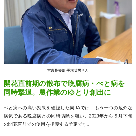
営農指導部 手塚英男さん
開花直前期の散布で晩腐病・べと病を
同時撃退。農作業のゆとり創出に
べと病への高い効果を確認した同JAでは、もう一つの厄介な
病気である晩腐病との同時防除を狙い、2023年から５月下旬
の開花直前での使用を指導する予定です。