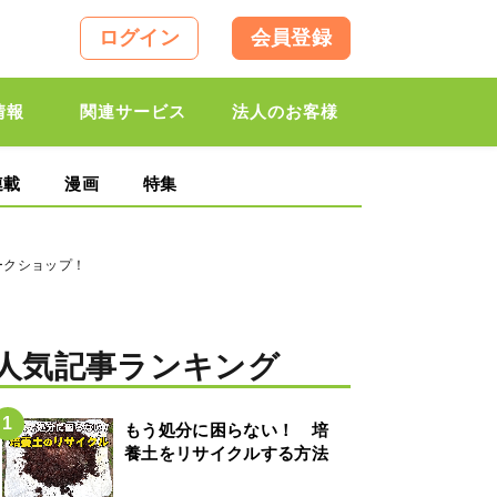
ログイン
会員登録
情報
関連サービス
法人のお客様
連載
漫画
特集
ークショップ！
人気記事ランキング
もう処分に困らない！ 培
養土をリサイクルする方法