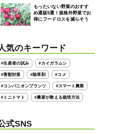
もったいない野菜のおすす
め通販5選！規格外野菜でお
得にフードロスを減らそう
人気のキーワード
#生産者の試み
#カイガラムシ
#害獣対策
#除草剤
#コメ
#コンパニオンプランツ
#スマート農業
#ミニトマト
#農家が教える栽培方法
公式SNS