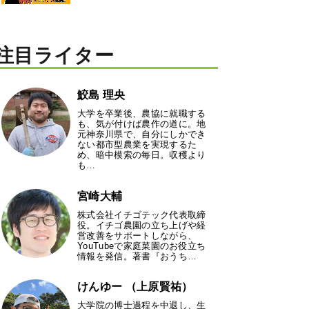
注目ライター
鮫島 理央
大学を卒業後、農協に就職する
も、気が付けば農作の道に。地
元神奈川県で、自分にしかでき
ない都市型農業を実現するた
め、暗中模索の毎日。収穫より
も…
宮崎大輔
株式会社イチゴテック代表取締
役。イチゴ農園の立ち上げや経
営改善をサポートしながら、
YouTubeで家庭菜園のお役立ち
情報を発信。著書『おうち…
けんゆー （上原賢祐）
大学院の博士過程を中退し、生