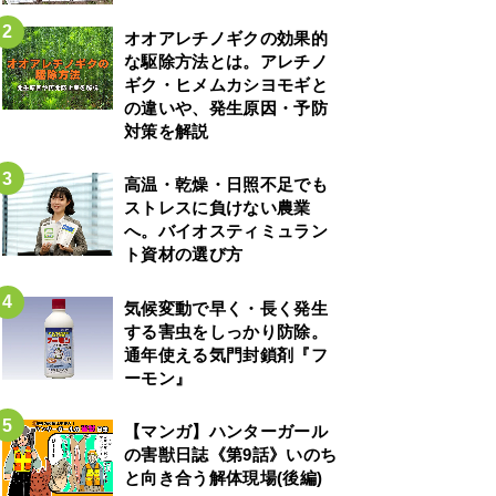
オオアレチノギクの効果的
な駆除方法とは。アレチノ
ギク・ヒメムカシヨモギと
の違いや、発生原因・予防
対策を解説
高温・乾燥・日照不足でも
ストレスに負けない農業
へ。バイオスティミュラン
ト資材の選び方
気候変動で早く・長く発生
する害虫をしっかり防除。
通年使える気門封鎖剤『フ
ーモン』
【マンガ】ハンターガール
の害獣日誌《第9話》いのち
と向き合う解体現場(後編)