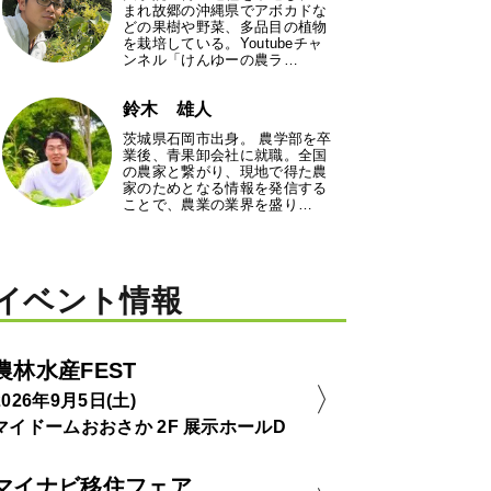
まれ故郷の沖縄県でアボカドな
どの果樹や野菜、多品目の植物
を栽培している。Youtubeチャ
ンネル「けんゆーの農ラ…
鈴木 雄人
茨城県石岡市出身。 農学部を卒
業後、青果卸会社に就職。全国
の農家と繋がり、現地で得た農
家のためとなる情報を発信する
ことで、農業の業界を盛り…
イベント情報
農林水産FEST
2026年9月5日(土)
マイドームおおさか 2F 展示ホールD
マイナビ移住フェア