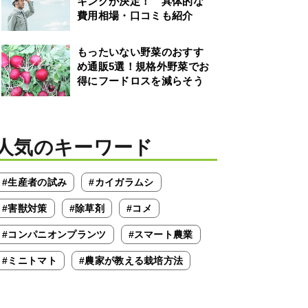
キングが決定！ 具体的な
費用相場・口コミも紹介
もったいない野菜のおすす
め通販5選！規格外野菜でお
得にフードロスを減らそう
人気のキーワード
#生産者の試み
#カイガラムシ
#害獣対策
#除草剤
#コメ
#コンパニオンプランツ
#スマート農業
#ミニトマト
#農家が教える栽培方法