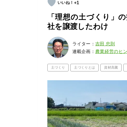
+1
「理想の土づくり」の
社を譲渡したわけ
ライター：
吉田 忠則
連載企画：
農業経営のヒ
土づくり
土づくりとは
資材高騰