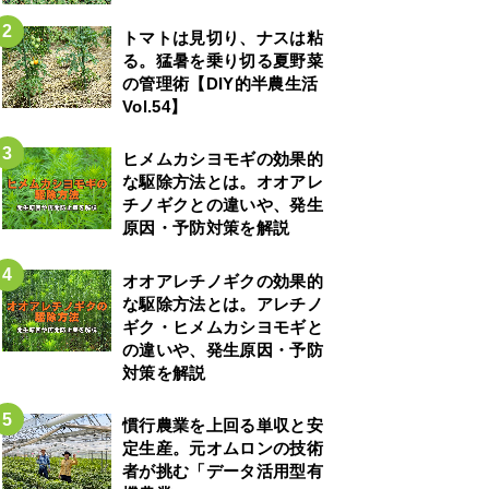
トマトは見切り、ナスは粘
る。猛暑を乗り切る夏野菜
の管理術【DIY的半農生活
Vol.54】
ヒメムカシヨモギの効果的
な駆除方法とは。オオアレ
チノギクとの違いや、発生
原因・予防対策を解説
オオアレチノギクの効果的
な駆除方法とは。アレチノ
ギク・ヒメムカシヨモギと
の違いや、発生原因・予防
対策を解説
慣行農業を上回る単収と安
定生産。元オムロンの技術
者が挑む「データ活用型有