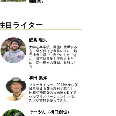
機農業」
注目ライター
鮫島 理央
大学を卒業後、農協に就職する
も、気が付けば農作の道に。地
元神奈川県で、自分にしかでき
ない都市型農業を実現するた
め、暗中模索の毎日。収穫より
も…
和田 義弥
フリーライター。2011年から茨
城県筑波山麓の農村で暮らし、
昭和初期建築の古民家をDIYで
セルフリノベーションした後、
丸太や古材を使って新た…
そーやん（橋口創也）