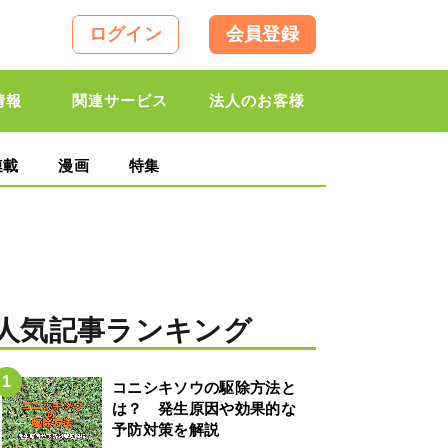
ログイン
会員登録
情報
関連サービス
法人のお客様
連載
漫画
特集
人気記事ランキング
コニシキソウの駆除方法と
は？ 発生原因や効果的な
予防対策を解説