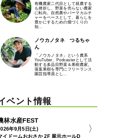
有機農家二代目として就農する
も挫折し、野菜を売らない農家
に転向。自然農やパーマカルチ
ャーをベースとして、暮らしを
豊かにするための畑づくりの
知…
ノウカノタネ つるちゃ
ん
「ノウカノタネ」という農系
YouTuber、Podcasterとして活
動する多品目野菜＆果樹農家。
落葉果樹を専門にフリーランス
園芸指導員とし…
イベント情報
農林水産FEST
2026年9月5日(土)
マイドームおおさか 2F 展示ホールD