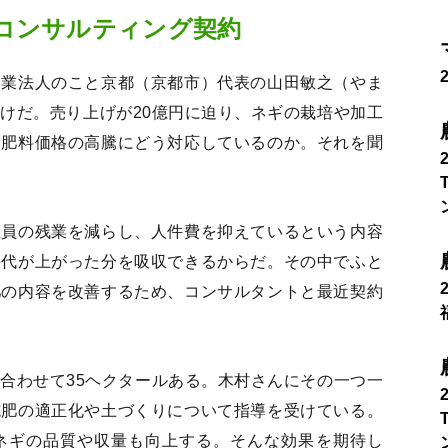
コンサルティング契約
農業法人のこと京都（京都市）代表の山田敏之（やま
けだ。売り上げが20億円に迫り、ネギの栽培や加工
、肥料価格の高騰にどう対応しているのか。それを聞
社員の残業を減らし、人件費を抑えているという内容
料代が上がった分を吸収できるからだ。その中でふと
肥の内容を改善するため、コンサルタントと最近契約
合わせて35ヘクタールある。木村さんにその一つ一
施肥の適正化や土づくりについて指導を受けている。
ネギの品質や収量も向上する。そんな効果を期待し