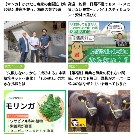
【マンガ】かけだし農家の奮闘記《第
高温・乾燥・日照不足でもストレスに
90話》農家を襲う、梅雨の苦労5選
負けない農業へ。バイオスティミュラ
ント資材の選び方
農業ニュース
農業ニュース
「失敗しない」から「成功する」水耕
【第2話】農業と気象の切れない関
栽培キットへ進化！『supotta』の大
係。それでも毎日、野菜がスーパーに
きな挑戦とは
並ぶのはなぜ？【いま知っておきた
い、これからの”食”の話】