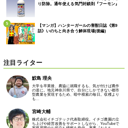
り防除。通年使える気門封鎖剤『フーモン』
【マンガ】ハンターガールの害獣日誌《第9
話》いのちと向き合う解体現場(後編)
注目ライター
鮫島 理央
大学を卒業後、農協に就職するも、気が付けば農作
の道に。地元神奈川県で、自分にしかできない都市
型農業を実現するため、暗中模索の毎日。収穫より
も…
宮崎大輔
株式会社イチゴテック代表取締役。イチゴ農園の立
ち上げや経営改善をサポートしながら、YouTubeで
家庭菜園のお役立ち情報を発信。著書『おうち…