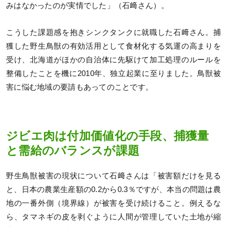
みはなかったのが実情でした」（石﨑さん）。
こうした課題感を抱きシンクタンクに就職した石﨑さん。捕
獲した野生鳥獣の有効活用として食材化する気運の高まりを
受け、北海道がほかの自治体に先駆けて加工処理のルールを
整備したことを機に2010年、独立起業に至りました。鳥獣被
害に悩む地域の要請もあってのことです。
ジビエ肉は付加価値化の手段、捕獲量
と需給のバランスが課題
野生鳥獣被害の現状について石﨑さんは「被害額だけを見る
と、日本の農業生産額の0.2から0.3％ですが、本当の問題は農
地の一番外側（境界線）が被害を受け続けること。例えるな
ら、タマネギの皮を剥ぐように人間が管理していた土地が縮