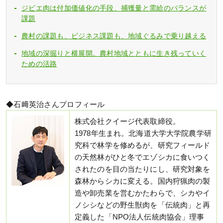
ジビエ肉は付加価値化の手段、捕獲量と需給のバランスが
課題
農村の課題も、ビジネス課題も、地域ぐるみで乗り越える
地域の深掘りと横展開。農村地域とともに生き残っていく
ための活路
◆石﨑英治さんプロフィール
株式会社クイージ代表取締役。
1978年生まれ。北海道大学大学院農学研
究科で林学を修めるが、研究フィールド
の天然林がひと冬でエゾシカに食いつく
されたのを目の当たりにし、研究対象を
森林からシカに変える。国内狩猟肉の製
造や卸売業を営むかたわらで、シカやイ
ノシシなどの野生獣肉を「伝統肉」と再
定義した「NPO法人伝統肉協会」理事