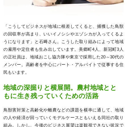
「こうしてビジネスが地域に根差してくると、捕獲した鳥獣
の回収率が高まり、いいイノシシやエゾシカが入ってくるよ
うになります」と石﨑さん。こうした取り組みによって地域
の雇用や定住者も生み出しています。美郷町4人、新冠町3人
の正社員は、地域おこし協力隊や東京で採用した20～30代の
メンバー。高齢者を中心にパート・アルバイトで従事する住
民もいます。
地域の深掘りと横展開。農村地域とと
もに生き残っていくための活路
鳥獣害対策と高齢化や離農などの課題を横串に通して、地域
の人や経済が回っていくモデルケースともいえる同社の取り
組み。しかし、今後のビジネス展望は楽観視できない状況で