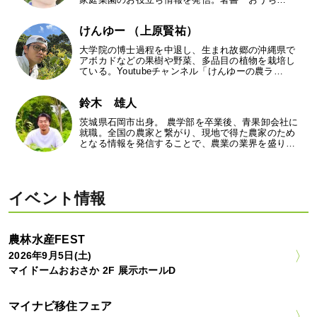
けんゆー （上原賢祐）
大学院の博士過程を中退し、生まれ故郷の沖縄県で
アボカドなどの果樹や野菜、多品目の植物を栽培し
ている。Youtubeチャンネル「けんゆーの農ラ…
鈴木 雄人
茨城県石岡市出身。 農学部を卒業後、青果卸会社に
就職。全国の農家と繋がり、現地で得た農家のため
となる情報を発信することで、農業の業界を盛り…
イベント情報
農林水産FEST
2026年9月5日(土)
マイドームおおさか 2F 展示ホールD
マイナビ移住フェア