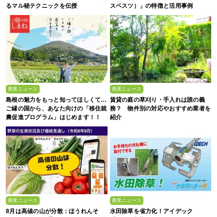
るマル秘テクニックを伝授
スペスツ）」の特徴と活用事例
農業ニュース
農業ニュース
島根の魅力をもっと知ってほしくて…
賃貸の庭の草刈り・手入れは誰の義
ご縁の国から、あなた向けの「移住就
務？ 物件別の対応やおすすめ業者を
農促進プログラム」はじめます！！
紹介
農業ニュース
農業ニュース
8月は高値の山が分散：ほうれんそ
水田除草を省力化！アイデック