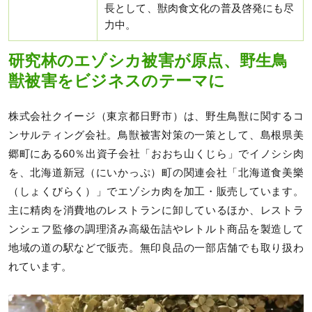
長として、獣肉食文化の普及啓発にも尽
力中。
研究林のエゾシカ被害が原点、野生鳥
獣被害をビジネスのテーマに
株式会社クイージ（東京都日野市）は、野生鳥獣に関するコ
ンサルティング会社。鳥獣被害対策の一策として、島根県美
郷町にある60％出資子会社「おおち山くじら」でイノシシ肉
を、北海道新冠（にいかっぷ）町の関連会社「北海道食美樂
（しょくびらく）」でエゾシカ肉を加工・販売しています。
主に精肉を消費地のレストランに卸しているほか、レストラ
ンシェフ監修の調理済み高級缶詰やレトルト商品を製造して
地域の道の駅などで販売。無印良品の一部店舗でも取り扱わ
れています。