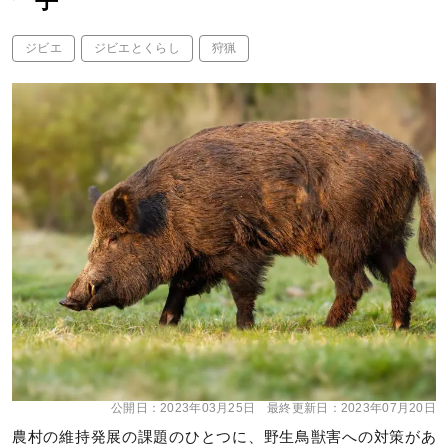
一手
ジビエ
ジビエとくらし
狩猟
公開日：
2023年03月25日
最終更新日：
2023年07月20日
農村の維持発展の課題のひとつに、野生鳥獣害への対策があ