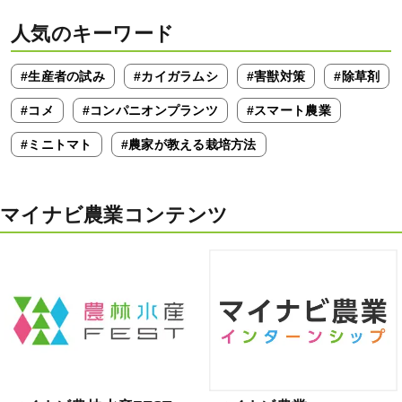
人気のキーワード
#生産者の試み
#カイガラムシ
#害獣対策
#除草剤
#コメ
#コンパニオンプランツ
#スマート農業
#ミニトマト
#農家が教える栽培方法
マイナビ農業コンテンツ