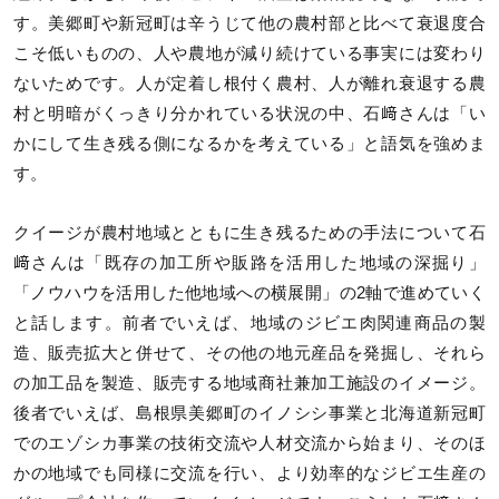
す。美郷町や新冠町は辛うじて他の農村部と比べて衰退度合
こそ低いものの、人や農地が減り続けている事実には変わり
ないためです。人が定着し根付く農村、人が離れ衰退する農
村と明暗がくっきり分かれている状況の中、石﨑さんは「い
かにして生き残る側になるかを考えている」と語気を強めま
す。
クイージが農村地域とともに生き残るための手法について石
﨑さんは「既存の加工所や販路を活用した地域の深掘り」
「ノウハウを活用した他地域への横展開」の2軸で進めていく
と話します。前者でいえば、地域のジビエ肉関連商品の製
造、販売拡大と併せて、その他の地元産品を発掘し、それら
の加工品を製造、販売する地域商社兼加工施設のイメージ。
後者でいえば、島根県美郷町のイノシシ事業と北海道新冠町
でのエゾシカ事業の技術交流や人材交流から始まり、そのほ
かの地域でも同様に交流を行い、より効率的なジビエ生産の