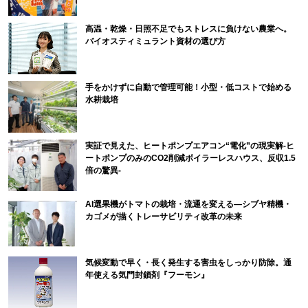
高温・乾燥・日照不足でもストレスに負けない農業へ。
バイオスティミュラント資材の選び方
手をかけずに自動で管理可能！小型・低コストで始める
水耕栽培
実証で見えた、ヒートポンプエアコン“電化”の現実解-ヒ
ートポンプのみのCO2削減ボイラーレスハウス、反収1.5
倍の驚異-
AI選果機がトマトの栽培・流通を変える―シブヤ精機・
カゴメが描くトレーサビリティ改革の未来
気候変動で早く・長く発生する害虫をしっかり防除。通
年使える気門封鎖剤『フーモン』