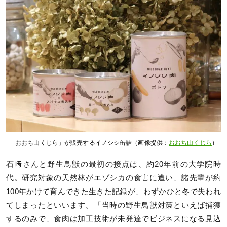
「おおち山くじら」が販売するイノシシ缶詰（画像提供：
おおち山くじら
）
石﨑さんと野生鳥獣の最初の接点は、約20年前の大学院時
代。研究対象の天然林がエゾシカの食害に遭い、諸先輩が約
100年かけて育んできた生きた記録が、わずかひと冬で失われ
てしまったといいます。「当時の野生鳥獣対策といえば捕獲
するのみで、食肉は加工技術が未発達でビジネスになる見込