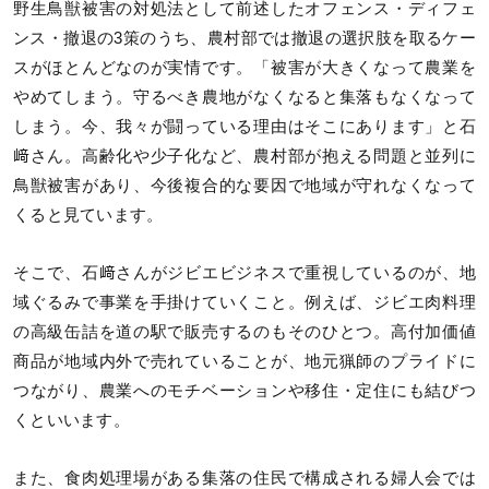
野生鳥獣被害の対処法として前述したオフェンス・ディフェ
ンス・撤退の3策のうち、農村部では撤退の選択肢を取るケー
スがほとんどなのが実情です。「被害が大きくなって農業を
やめてしまう。守るべき農地がなくなると集落もなくなって
しまう。今、我々が闘っている理由はそこにあります」と石
﨑さん。高齢化や少子化など、農村部が抱える問題と並列に
鳥獣被害があり、今後複合的な要因で地域が守れなくなって
くると見ています。
そこで、石﨑さんがジビエビジネスで重視しているのが、地
域ぐるみで事業を手掛けていくこと。例えば、ジビエ肉料理
の高級缶詰を道の駅で販売するのもそのひとつ。高付加価値
商品が地域内外で売れていることが、地元猟師のプライドに
つながり、農業へのモチベーションや移住・定住にも結びつ
くといいます。
また、食肉処理場がある集落の住民で構成される婦人会では