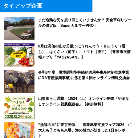
タイアップ企画
まだ危険な刃を振り回していませんか？ 安全草刈りツー
ルの決定版「SuperカルマーPRO」
8月は高値の山が分散：ほうれんそう・きゅうり（通
し）、はくさい（前半）、トマト（後半）【青果市況情
報アプリ「YAOYASAN」】
令和8年度 環境調和型持続的肉用牛生産体制推進事業
(JRA畜産振興事業)に係る第１回オンライン情報交換会
山梨暮らし満載！10/24（土）オンライン開催『やまな
しオンライン就農座談会』【参加無料】
“漁師の日”に東京開催。「漁業就業支援フェア2026」に
大人も子どもも来場。海の魅力が詰まった1日をレポー
ト