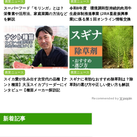
農業ニュース
農業ニュース
スーパーフード「モリンガ」とは？
令和8年度 環境調和型持続的肉用牛
栄養素や活用法、家庭菜園の方法など
生産体制推進事業 (JRA畜産振興事
を解説
業)に係る第１回オンライン情報交換
会
農業ニュース
農業ニュース
スイカ愛が生み出す次世代の品種【ナ
スギナに有効なおすすめ除草剤は？除
ント種苗】大玉スイカブリーダーにイ
草剤の選び方や正しい使い方も解説
ンタビュー【種苗メーカー探訪記
Vol.4】
Recommended by
新着記事