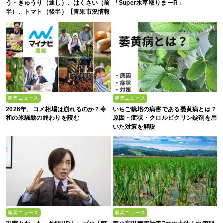
う・きゅうり（通し）、はくさい（前
「Super水草取りまーR」
半）、トマト（後半）【青果市況情報
アプリ「YAOYASAN」】
農業ニュース
農業ニュース
2026年、コメ相場は崩れるのか？令
いちご栽培の病害である萎黄病とは？
和の米騒動の終わりを読む
原因・症状・クロルピクリン錠剤を用
いた対策を解説
農業ニュース
農業ニュース