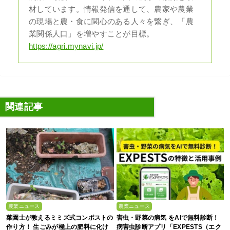
材しています。情報発信を通して、農家や農業
の現場と農・食に関心のある人々を繋ぎ、「農
業関係人口」を増やすことが目標。
https://agri.mynavi.jp/
関連記事
農業ニュース
農業ニュース
菜園士が教えるミミズ式コンポストの
害虫・野菜の病気 をAIで無料診断！
作り方！ 生ごみが極上の肥料に化け
病害虫診断アプリ「EXPESTS（エク