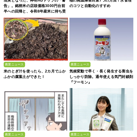
現実となった、神明HDトップの「警
稲の高温障害対策7つの方法！水管理
告」。銘柄米の店頭価格3000円台前
のコツと自動化のすすめ
半への回帰と、令和8年産米に待ち受
ける“大暴落”の可能性
農業ニュース
農業ニュース
米のとぎ汁を使ったら、2カ月でふか
気候変動で早く・長く発生する害虫を
ふかの腐葉土ができた！
しっかり防除。通年使える気門封鎖剤
『フーモン』
農業ニュース
農業ニュース