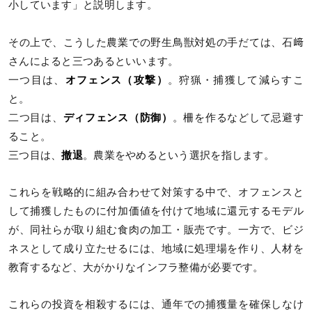
小しています」と説明します。
その上で、こうした農業での野生鳥獣対処の手だては、石﨑
さんによると三つあるといいます。
一つ目は、
オフェンス（攻撃）
。狩猟・捕獲して減らすこ
と。
二つ目は、
ディフェンス（防御）
。柵を作るなどして忌避す
ること。
三つ目は、
撤退
。農業をやめるという選択を指します。
これらを戦略的に組み合わせて対策する中で、オフェンスと
して捕獲したものに付加価値を付けて地域に還元するモデル
が、同社らが取り組む食肉の加工・販売です。一方で、ビジ
ネスとして成り立たせるには、地域に処理場を作り、人材を
教育するなど、大がかりなインフラ整備が必要です。
これらの投資を相殺するには、通年での捕獲量を確保しなけ