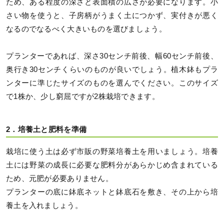
ため、ある程度の深さと表面積の広さが必要になります。小
さい物を使うと、子房柄がうまく土につかず、実付きが悪く
なるのでなるべく大きいものを選びましょう。
プランターであれば、深さ30センチ前後、幅60センチ前後、
奥行き30センチくらいのものが良いでしょう。植木鉢もプラ
ンターに準じたサイズのものを選んでください。このサイズ
で1株か、少し窮屈ですが2株栽培できます。
2．培養土と肥料を準備
栽培に使う土は必ず市販の野菜培養土を用いましょう。培養
土には野菜の成長に必要な肥料分があらかじめ含まれている
ため、元肥が必要ありません。
プランターの底に鉢底ネットと鉢底石を敷き、その上から培
養土を入れましょう。