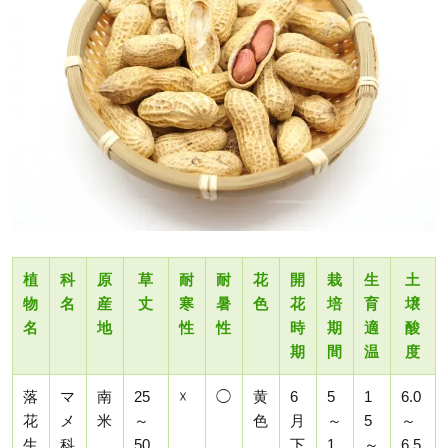
植
科
原
草
耐
耐
花
開
栽
生
土
物
名
産
丈
寒
暑
色
花
培
育
壌
名
地
性
性
時
期
適
酸
期
間
温
度
落
マ
南
25
☓
◯
黄
6
5
1
6.0
花
メ
米
～
色
月
～
5
～
生
科
50
下
1
～
6.5