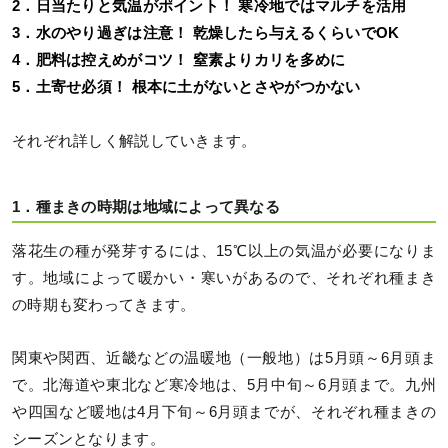
2．日当たりと気温がポイント！ 寒冷地ではマルチを活用
3．水のやり過ぎは注意！ 乾燥したら与えるくらいでOK
4．肥料は控えめがコツ！ 窒素よりカリを多めに
5．土寄せ必須！ 根本に土がないとさやがつかない
それぞれ詳しく解説していきます。
1．種まきの時期は地域によって異なる
落花生の種が発芽するには、15℃以上の気温が必要になりま
す。地域によって暖かい・寒いがあるので、それぞれ種まき
の時期も変わってきます。
関東や関西、近畿などの温暖地（一般地）は5月頭～6月頭ま
で。北海道や東北など寒冷地は、5月中旬～6月頭まで。九州
や四国など暖地は4月下旬～6月頭までが、それぞれ種まきの
シーズンとなります。