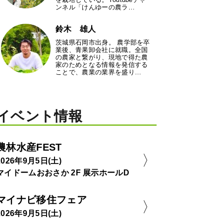
ンネル「けんゆーの農ラ…
鈴木 雄人
茨城県石岡市出身。 農学部を卒
業後、青果卸会社に就職。全国
の農家と繋がり、現地で得た農
家のためとなる情報を発信する
ことで、農業の業界を盛り…
イベント情報
農林水産FEST
2026年9月5日(土)
マイドームおおさか 2F 展示ホールD
マイナビ移住フェア
2026年9月5日(土)