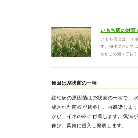
いもち病の対策
いもち病とは、イ
す。稲作において
らかじめ知っておく
原因は糸状菌の一種
紋枯病の原因菌は糸状菌の一種で、
成された菌核が越冬し、再感染しま
かび、イネの株に付着します。気温が
伸び、葉鞘に侵入し発病します。