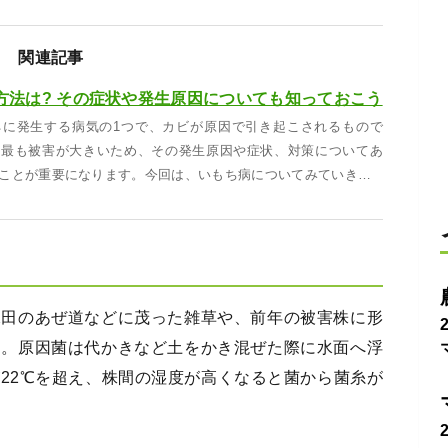
関連記事
方法は? その症状や発生原因についても知っておこう
ネに発生する病気の1つで、カビが原因で引き起こされるもので
は最も被害が大きいため、その発生原因や症状、対策についてあ
ことが重要になります。今回は、いもち病についてみていき…
水田のあぜ道などに茂った雑草や、前年の被害株に形
す。原因菌は代かきなど土をかき混ぜた際に水面へ浮
22℃を超え、株間の湿度が高くなると菌から菌糸が