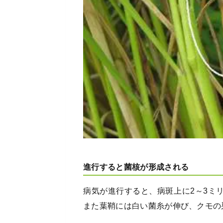
進行すると菌核が形成される
病気が進行すると、病斑上に2～3ミ
また葉鞘には白い菌糸が伸び、クモの