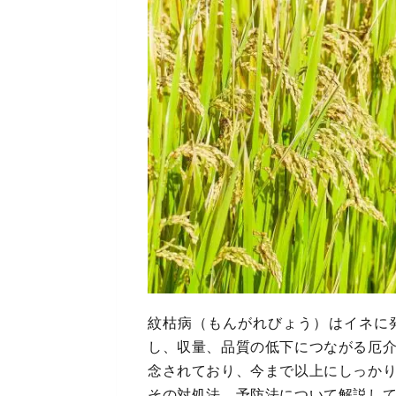
紋枯病（もんがれびょう）はイネに
し、収量、品質の低下につながる厄
念されており、今まで以上にしっか
その対処法、予防法について解説し