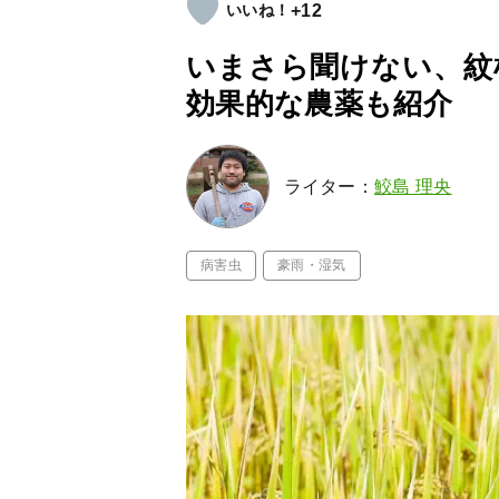
+12
いまさら聞けない、紋
効果的な農薬も紹介
ライター：
鮫島 理央
病害虫
豪雨・湿気