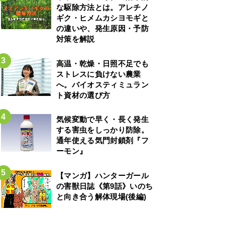
な駆除方法とは。アレチノ
ギク・ヒメムカシヨモギと
の違いや、発生原因・予防
対策を解説
高温・乾燥・日照不足でも
ストレスに負けない農業
へ。バイオスティミュラン
ト資材の選び方
気候変動で早く・長く発生
する害虫をしっかり防除。
通年使える気門封鎖剤『フ
ーモン』
【マンガ】ハンターガール
の害獣日誌《第9話》いのち
と向き合う解体現場(後編)