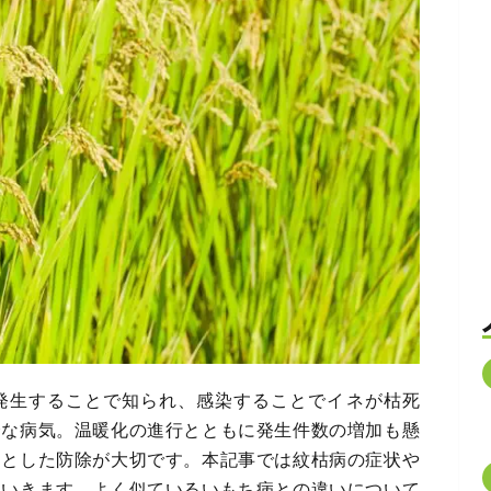
発生することで知られ、感染することでイネが枯死
介な病気。温暖化の進行とともに発生件数の増加も懸
りとした防除が大切です。本記事では紋枯病の症状や
ていきます。よく似ているいもち病との違いについて