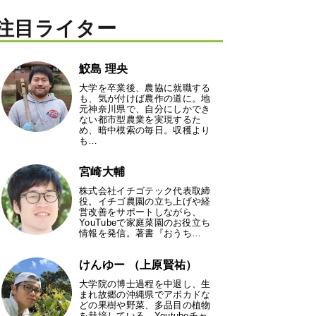
注目ライター
鮫島 理央
大学を卒業後、農協に就職する
も、気が付けば農作の道に。地
元神奈川県で、自分にしかでき
ない都市型農業を実現するた
め、暗中模索の毎日。収穫より
も…
宮崎大輔
株式会社イチゴテック代表取締
役。イチゴ農園の立ち上げや経
営改善をサポートしながら、
YouTubeで家庭菜園のお役立ち
情報を発信。著書『おうち…
けんゆー （上原賢祐）
大学院の博士過程を中退し、生
まれ故郷の沖縄県でアボカドな
どの果樹や野菜、多品目の植物
を栽培している。Youtubeチャ