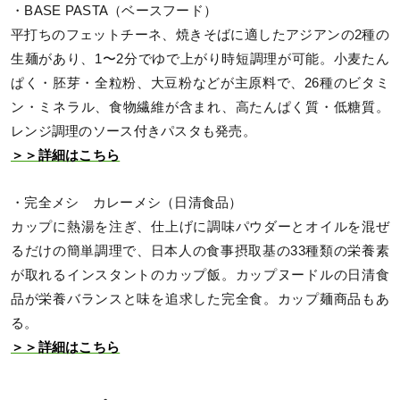
・BASE PASTA（ベースフード）
平打ちのフェットチーネ、焼きそばに適したアジアンの2種の
生麺があり、1〜2分でゆで上がり時短調理が可能。小麦たん
ぱく・胚芽・全粒粉、大豆粉などが主原料で、26種のビタミ
ン・ミネラル、食物繊維が含まれ、高たんぱく質・低糖質。
レンジ調理のソース付きパスタも発売。
＞＞詳細はこちら
・完全メシ カレーメシ（日清食品）
カップに熱湯を注ぎ、仕上げに調味パウダーとオイルを混ぜ
るだけの簡単調理で、日本人の食事摂取基の33種類の栄養素
が取れるインスタントのカップ飯。カップヌードルの日清食
品が栄養バランスと味を追求した完全食。カップ麺商品もあ
る。
＞＞詳細はこちら