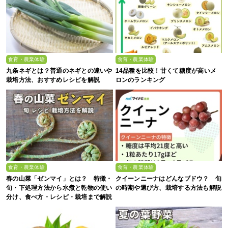
食育・農業体験
食育・農業体験
九条ネギとは？普通のネギとの違いや
14品種を比較！甘くて糖度が高いメ
栽培方法、おすすめレシピを解説
ロンのランキング
食育・農業体験
食育・農業体験
春の山菜「ゼンマイ」とは？ 特徴・
クイーンニーナはどんなブドウ？ 旬
旬・下処理方法から水煮と乾物の使い
の時期や選び方、栽培する方法も解説
分け、食べ方・レシピ・栽培まで解説