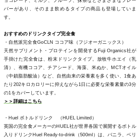
ョコレート、ミルク、フルーツ、抹茶などさまざまなフレー
バーがあり、そのまま飲めるタイプの商品も登場していま
す。
おすすめのドリンクタイプ完全食
・自然派完全食GoCLN ココア味（フジオーガニックス）
天然サプリメント・プロテインを開発するFuji Organics社が
手掛けた完全食は、粉末ドリンクタイプ。放牧牛ホエイ（乳
清）、有機ココア、チアシード、海藻、米ぬか、MCTオイル
（中鎖脂肪酸油）など、自然由来の栄養素を多く使い、1食あ
たり202キロカロリーに抑えながら1日に必要な栄養素量の3分
の1をカバーしています。
＞＞詳細はこちら
・Huel ボトルドリンク （HUEL Limited）
英国の完全食メーカーのHUEL社が世界各国で展開するボトル
入りドリンクHuel Ready-to-drink（500ml）は、バニラ、ベリ