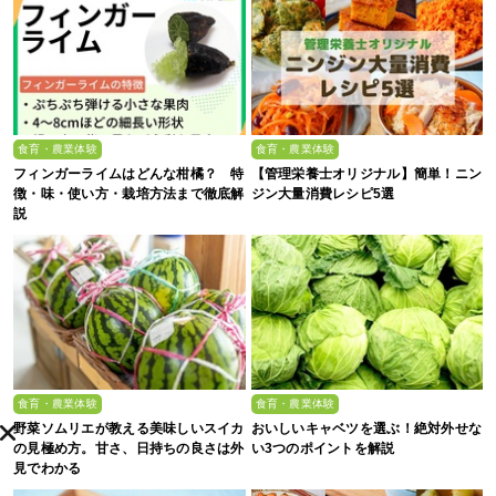
食育・農業体験
食育・農業体験
フィンガーライムはどんな柑橘？ 特
【管理栄養士オリジナル】簡単！ニン
徴・味・使い方・栽培方法まで徹底解
ジン大量消費レシピ5選
説
食育・農業体験
食育・農業体験
野菜ソムリエが教える美味しいスイカ
おいしいキャベツを選ぶ！絶対外せな
の見極め方。甘さ、日持ちの良さは外
い3つのポイントを解説
見でわかる