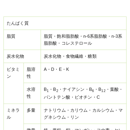
たんぱく質
脂質
脂質・飽和脂肪酸・n-6系脂肪酸・n-3系
脂肪酸・コレステロール
炭水化物
炭水化物・食物繊維・糖類
ビタミ
脂溶
A・D・E・K
ン
性
水溶
B
・B
・ナイアシン・B
・B
・葉酸・
1
2
6
12
性
パントテン酸・ビオチン・C
ミネラ
多量
ナトリウム・カリウム・カルシウム・マ
ル
グネシウム・リン