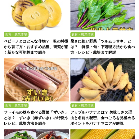
食育・農業体験
食育・農業体験
ペピーノとはどんな作物？ 味の特徴
暑さに強い野菜「ツルムラサキ」と
から育て方・おすすめ品種、研究が拓
は？ 特徴・旬・下処理方法から食べ
く新たな可能性まで紹介
方・レシピ・栽培まで解説
食育・農業体験
食育・農業体験
サトイモの茎を食べる野菜「ずいき」
アップルバナナとは？ 美味しさの理
とは？ ずいき（赤ずいき）の特徴や
由と名前の秘密、食べごろを見極める
レシピ、栽培方法を紹介
ポイントをバナナマニアが解説