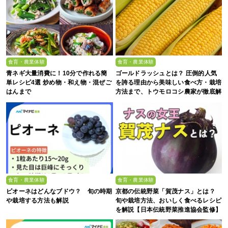
食育・農業体験
食育・農業体験
青ネギ大量消費に！10分で作れる簡
ゴールドラッシュとは？ 圧倒的人気
単レシピ4選 炒め物・和え物・混ぜご
を誇る理由から美味しい食べ方・栽培
はんまで
方法まで、トウモロコシ農家が徹底解
説
食育・農業体験
食育・農業体験
ピオーネはどんなブドウ？ 旬の時期
京都の伝統野菜「賀茂ナス」とは？
や栽培する方法も解説
旬や栽培方法、おいしく食べるレシピ
を解説【日本伝統野菜推進協会監修】