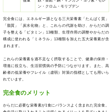
微量
鉄・亜鉛・銅・マンガン・ヨウ素・セレ
ン・クロム・モリブデン
完全食には、エネルギー源となる三大栄養素「たんぱく質」
「脂質」「炭水化物」と、これらの代謝を助け、からだの調
子を整える「ビタミン」13種類、生理作用の調整やからだの
構成に使われる「ミネラル」13種類を加えた五大栄養素が含
まれます。
これらの栄養素を過不足なく摂取することで、健康の保持・
増進に役立ち、生活習慣病の予防につながります。また、高
齢者の低栄養やフレイル（虚弱）対策の指標としても用いら
れています。
完全食のメリット
からだに必要な栄養素が1食にバランスよく含まれた完全食。