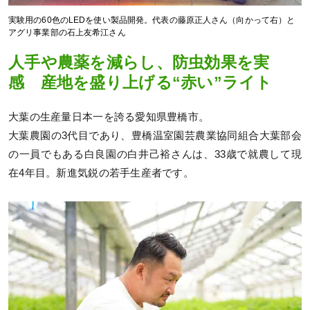
実験用の60色のLEDを使い製品開発。代表の藤原正人さん（向かって右）と
アグリ事業部の石上友希江さん
人手や農薬を減らし、防虫効果を実
感 産地を盛り上げる“赤い”ライト
大葉の生産量日本一を誇る愛知県豊橋市。
大葉農園の3代目であり、豊橋温室園芸農業協同組合大葉部会
の一員でもある白良園の白井己裕さんは、33歳で就農して現
在4年目。新進気鋭の若手生産者です。