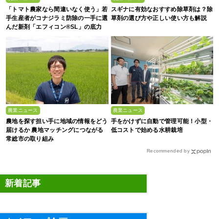
「トマト農家なら間違いなく使う」若
スギナに有効なおすすめ除草剤は？除
手生産者がコナジラミ防除の一手に選
草剤の選び方や正しい使い方も解説
んだ新剤「エフィコン®SL」の底力
農業ニュース
農業ニュース
農地を探す担い手に地域の情報をどう
手をかけずに自動で管理可能！小型・
届けるか 農地マッチングにつながる
低コストで始める水耕栽培
常総市の取り組み
Recommended by
新着記事