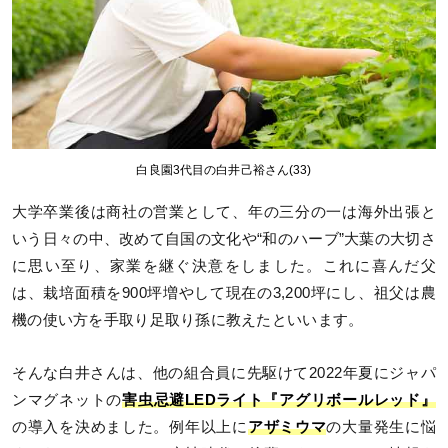
白良園3代目の白井己裕さん(33)
大学卒業後は商社の営業として、年の三分の一は海外出張と
いう日々の中、改めて自国の文化や“和のハーブ”大葉の大切さ
に思い至り、家業を継ぐ決意をしました。これに喜んだ父
は、栽培面積を900坪増やして現在の3,200坪にし、祖父は農
機の使い方を手取り足取り孫に教えたといいます。
そんな白井さんは、他の組合員に先駆けて2022年夏にジャパ
ンマグネットの
害虫忌避LEDライト『アグリボールレッド』
の導入を決めました。例年以上に
アザミウマ
の大量発生に悩