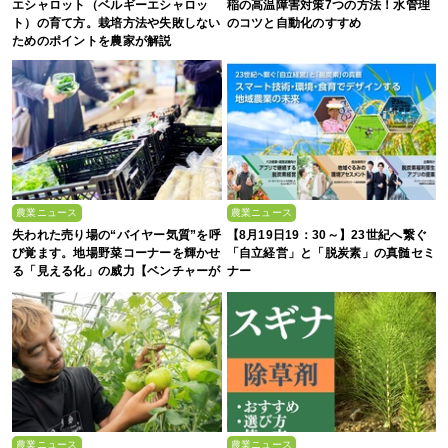
エシャロット（ベルギーエシャロッ
稲の高温障害対策7つの方法！水管理
ト）の育て方。栽培方法や失敗しない
のコツと自動化のすすめ
ためのポイントを農家が解説
農業ニュース
農業ニュース
失われた売り場の“バイヤー気質”を呼
【8月19日19：30～】23世紀へ繋ぐ
び覚ます。地場野菜コーナーを輝かせ
「自立経営」と「脱炭素」の真髄セミ
る「見える化」の威力【ベンチャーが
ナー
拓く！日本の農の未来 #2】
農業ニュース
農業ニュース