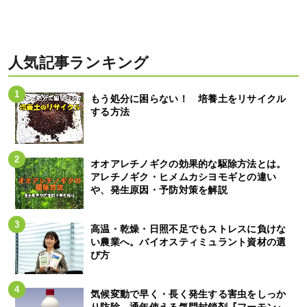
人気記事ランキング
もう処分に困らない！ 培養土をリサイクル
する方法
オオアレチノギクの効果的な駆除方法とは。
アレチノギク・ヒメムカシヨモギとの違い
や、発生原因・予防対策を解説
高温・乾燥・日照不足でもストレスに負けな
い農業へ。バイオスティミュラント資材の選
び方
気候変動で早く・長く発生する害虫をしっか
り防除。通年使える気門封鎖剤『フーモン』