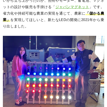
いから立ち上がったのが、照明やモーター、蓄電池、マグネ
ットの設計や販売を手掛ける「
ジャパンマグネット
」です。
省力化や持続可能な農業の実現を通じて、農家に
「儲かる農
業」
を実現してほしいと、新たなLEDの開発に2021年から乗
り出しました。