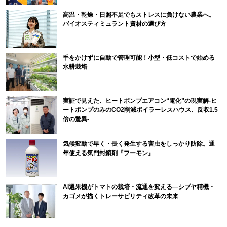
高温・乾燥・日照不足でもストレスに負けない農業へ。
バイオスティミュラント資材の選び方
手をかけずに自動で管理可能！小型・低コストで始める
水耕栽培
実証で見えた、ヒートポンプエアコン“電化”の現実解-ヒ
ートポンプのみのCO2削減ボイラーレスハウス、反収1.5
倍の驚異-
気候変動で早く・長く発生する害虫をしっかり防除。通
年使える気門封鎖剤『フーモン』
AI選果機がトマトの栽培・流通を変える―シブヤ精機・
カゴメが描くトレーサビリティ改革の未来