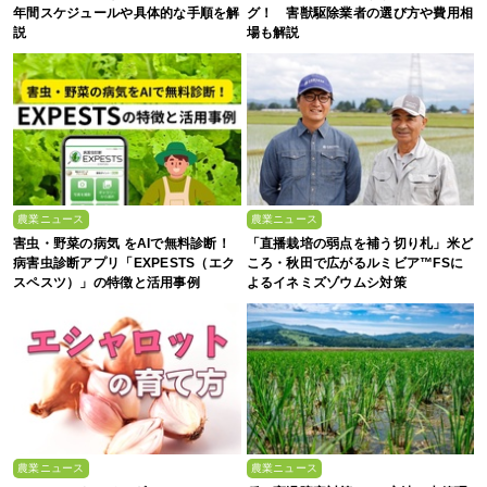
年間スケジュールや具体的な手順を解
グ！ 害獣駆除業者の選び方や費用相
説
場も解説
農業ニュース
農業ニュース
害虫・野菜の病気 をAIで無料診断！
「直播栽培の弱点を補う切り札」米ど
病害虫診断アプリ「EXPESTS（エク
ころ・秋田で広がるルミビア™FSに
スペスツ）」の特徴と活用事例
よるイネミズゾウムシ対策
農業ニュース
農業ニュース