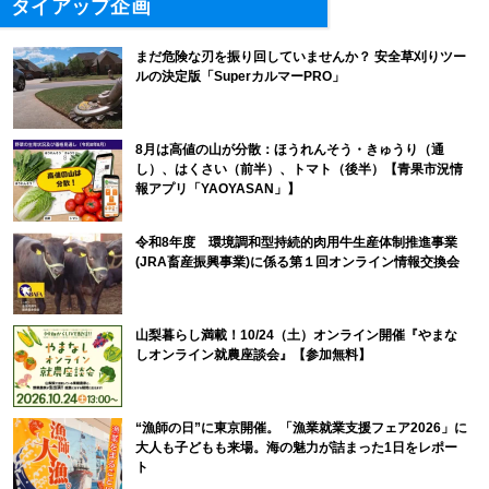
タイアップ企画
まだ危険な刃を振り回していませんか？ 安全草刈りツー
ルの決定版「SuperカルマーPRO」
8月は高値の山が分散：ほうれんそう・きゅうり（通
し）、はくさい（前半）、トマト（後半）【青果市況情
報アプリ「YAOYASAN」】
令和8年度 環境調和型持続的肉用牛生産体制推進事業
(JRA畜産振興事業)に係る第１回オンライン情報交換会
山梨暮らし満載！10/24（土）オンライン開催『やまな
しオンライン就農座談会』【参加無料】
“漁師の日”に東京開催。「漁業就業支援フェア2026」に
大人も子どもも来場。海の魅力が詰まった1日をレポー
ト