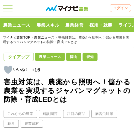
ログイン
農業ニュース
農業スキル
農業経営
採用・就農
ライフ
マイナビ農業TOP
>
農業ニュース
> 害虫対策は、農薬から照明へ！儲かる農業を実
現するジャパンマグネットの防除・育成LEDとは
タイアップ
農業ニュース
岡山
愛知
+16
害虫対策は、農薬から照明へ！儲かる
農業を実現するジャパンマグネットの
防除・育成LEDとは
これからの農業
施設園芸
注目の商品
病害虫対策
花き
農業資材