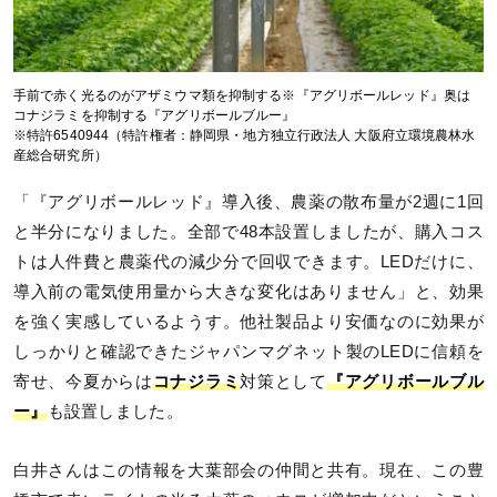
手前で赤く光るのがアザミウマ類を抑制する※『アグリボールレッド』奥は
コナジラミを抑制する『アグリボールブルー』
※特許6540944（特許権者：静岡県・地方独立行政法人 大阪府立環境農林水
産総合研究所）
「『アグリボールレッド』導入後、農薬の散布量が2週に1回
と半分になりました。全部で48本設置しましたが、購入コス
トは人件費と農薬代の減少分で回収できます。LEDだけに、
導入前の電気使用量から大きな変化はありません」と、効果
を強く実感しているようす。他社製品より安価なのに効果が
しっかりと確認できたジャパンマグネット製のLEDに信頼を
寄せ、今夏からは
コナジラミ
対策として
『アグリボールブル
ー』
も設置しました。
白井さんはこの情報を大葉部会の仲間と共有。現在、この豊