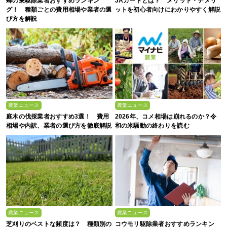
蜂の巣駆除業者おすすめランキン
JAカードとは？ メリット・デメリ
グ！ 種類ごとの費用相場や業者の選
ットを初心者向けにわかりやすく解説
び方を解説
農業ニュース
農業ニュース
庭木の伐採業者おすすめ3選！ 費用
2026年、コメ相場は崩れるのか？令
相場や内訳、業者の選び方を徹底解説
和の米騒動の終わりを読む
農業ニュース
農業ニュース
芝刈りのベストな頻度は？ 種類別の
コウモリ駆除業者おすすめランキン