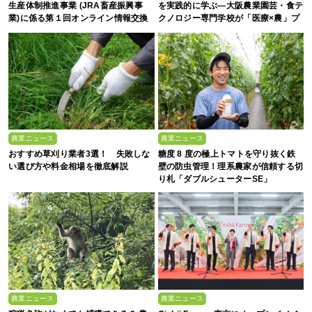
生産体制推進事業 (JRA畜産振興事
を実践的に学ぶ―大阪農業園芸・食テ
業)に係る第１回オンライン情報交換
クノロジー専門学校が「医療×農」プ
会
ロジェクトに参画【イベントレポー
ト】
農業ニュース
農業ニュース
おすすめ草刈り業者3選！ 失敗しな
糖度 8 度の極上トマトを守り抜く鉄
い選び方や料金相場を徹底解説
壁の防虫管理！理系農家が信頼する切
り札「ダブルシューターSE」
農業ニュース
農業ニュース