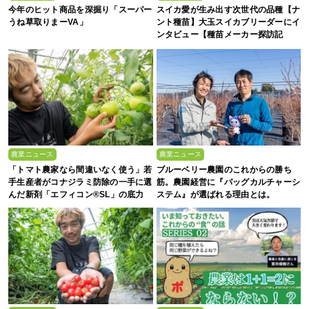
今年のヒット商品を深掘り「スーパー
スイカ愛が生み出す次世代の品種【ナ
うね草取りまーVA」
ント種苗】大玉スイカブリーダーにイ
ンタビュー【種苗メーカー探訪記
Vol.4】
農業ニュース
農業ニュース
「トマト農家なら間違いなく使う」若
ブルーベリー農園のこれからの勝ち
手生産者がコナジラミ防除の一手に選
筋。農園経営に『バッグカルチャーシ
んだ新剤「エフィコン®SL」の底力
ステム』が選ばれる理由とは。