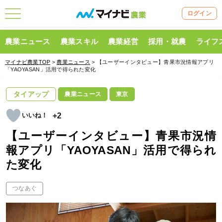
ログイン
農業ニュース
農業スキル
農業経営
採用・就農
ライフ
マイナビ農業TOP
>
農業ニュース
> 【ユーザーインタビュー】青果市況情報アプリ
「YAOYASAN」活用で得られた変化
タイアップ
農業ニュース
東京
+2
【ユーザーインタビュー】青果市況情
報アプリ「YAOYASAN」活用で得られ
た変化
つなあぐ