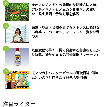
オオアレチノギクの効果的な駆除方法とは。
アレチノギク・ヒメムカシヨモギとの違い
や、発生原因・予防対策を解説
高温・乾燥・日照不足でもストレスに負けな
い農業へ。バイオスティミュラント資材の選
び方
気候変動で早く・長く発生する害虫をしっか
り防除。通年使える気門封鎖剤『フーモン』
【マンガ】ハンターガールの害獣日誌《第9
話》いのちと向き合う解体現場(後編)
注目ライター