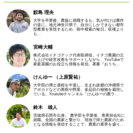
鮫島 理央
大学を卒業後、農協に就職するも、気が付けば農作
の道に。地元神奈川県で、自分にしかできない都市
型農業を実現するため、暗中模索の毎日。収穫より
も…
宮崎大輔
株式会社イチゴテック代表取締役。イチゴ農園の立
ち上げや経営改善をサポートしながら、YouTubeで
家庭菜園のお役立ち情報を発信。著書『おうち…
けんゆー （上原賢祐）
大学院の博士過程を中退し、生まれ故郷の沖縄県で
アボカドなどの果樹や野菜、多品目の植物を栽培し
ている。Youtubeチャンネル「けんゆーの農ラ…
鈴木 雄人
茨城県石岡市出身。 農学部を卒業後、青果卸会社に
就職。全国の農家と繋がり、現地で得た農家のため
となる情報を発信することで、農業の業界を盛り…