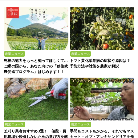
農業ニュース
農業ニュース
島根の魅力をもっと知ってほしくて…
トマト黄化葉巻病の症状や原因は？
ご縁の国から、あなた向けの「移住就
予防方法や対策を農家が解説
農促進プログラム」はじめます！！
農業ニュース
農業ニュース
芝刈り業者おすすめ3選！ 値段・費
手間もコストもかかる。それでもマス
用相場や後悔しないための選び方を解
カット・オブ・アレキサンドリアを作