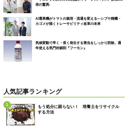
倍の驚異-
AI選果機がトマトの栽培・流通を変える―シブヤ精機・
カゴメが描くトレーサビリティ改革の未来
気候変動で早く・長く発生する害虫をしっかり防除。通
年使える気門封鎖剤『フーモン』
人気記事ランキング
もう処分に困らない！ 培養土をリサイクル
する方法