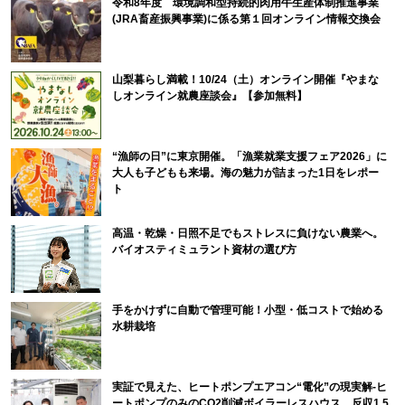
令和8年度 環境調和型持続的肉用牛生産体制推進事業
(JRA畜産振興事業)に係る第１回オンライン情報交換会
山梨暮らし満載！10/24（土）オンライン開催『やまな
しオンライン就農座談会』【参加無料】
“漁師の日”に東京開催。「漁業就業支援フェア2026」に
大人も子どもも来場。海の魅力が詰まった1日をレポー
ト
高温・乾燥・日照不足でもストレスに負けない農業へ。
バイオスティミュラント資材の選び方
手をかけずに自動で管理可能！小型・低コストで始める
水耕栽培
実証で見えた、ヒートポンプエアコン“電化”の現実解-ヒ
ートポンプのみのCO2削減ボイラーレスハウス、反収1.5