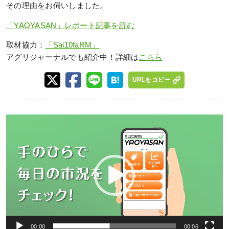
その理由をお伺いしました。
「YAOYASAN」レポート記事を読む
取材協力：
「Sai10faRM」
アグリジャーナルでも紹介中！詳細は
こちら
URLをコピー
動
画
プ
レ
ー
ヤ
ー
00:00
00:06