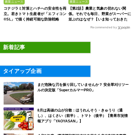
農業ニュース
農業ニュース
コナジラミ対策とハチへの安全性を両
【第2話】農業と気象の切れない関
立。若きトマト生産者が「エフィコン
係。それでも毎日、野菜がスーパーに
®SL」で描く持続可能な防除戦略
並ぶのはなぜ？【いま知っておきた
い、これからの”食”の話】
Recommended by
新着記事
タイアップ企画
まだ危険な刃を振り回していませんか？ 安全草刈りツー
ルの決定版「SuperカルマーPRO」
8月は高値の山が分散：ほうれんそう・きゅうり（通
し）、はくさい（前半）、トマト（後半）【青果市況情
報アプリ「YAOYASAN」】