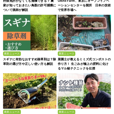
狩猟免許がなくても捕獲できる？ 農
Oishii Farm、東京にオープンイノベ
家が知っておきたい鳥獣の許可捕獲に
ーションセンターを開所 日本の技術
ついて猟師が解説
で世界市場へ
農業ニュース
農業ニュース
スギナに有効なおすすめ除草剤は？除
菜園士が教えるミミズ式コンポストの
草剤の選び方や正しい使い方も解説
作り方！ 生ごみが極上の肥料に化け
るマル秘テクニックを伝授
農業ニュース
農業ニュース