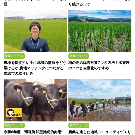
説
り続けるワケ
農業ニュース
農業ニュース
農地を探す担い手に地域の情報をどう
稲の高温障害対策7つの方法！水管理
届けるか 農地マッチングにつながる
のコツと自動化のすすめ
常総市の取り組み
農業ニュース
農業ニュース
令和8年度 環境調和型持続的肉用牛
農業を通じた地域コミュニティづくり