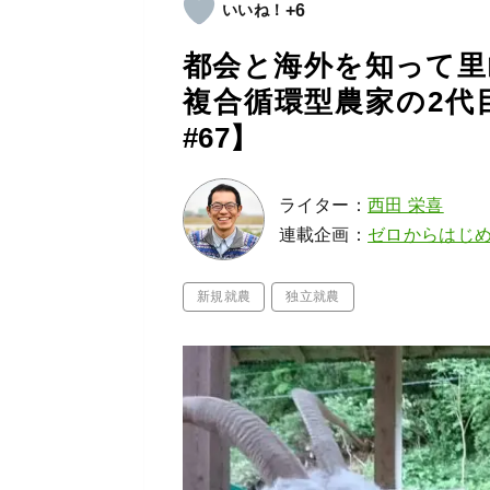
+6
都会と海外を知って里
複合循環型農家の2代
#67】
ライター：
西田 栄喜
連載企画：
ゼロからはじ
新規就農
独立就農