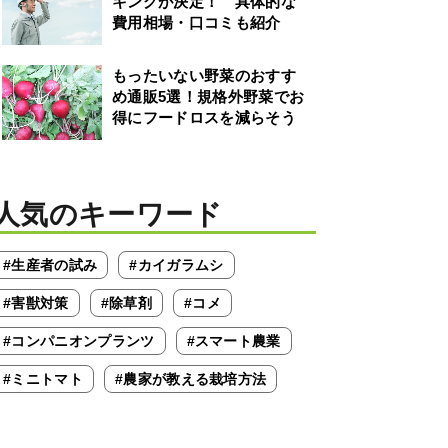
キングが決定！ 具体的な
費用相場・口コミも紹介
もったいない野菜のおすす
め通販5選！規格外野菜でお
得にフードロスを減らそう
人気のキーワード
#生産者の試み
#カイガラムシ
#害獣対策
#除草剤
#コメ
#コンパニオンプランツ
#スマート農業
#ミニトマト
#農家が教える栽培方法