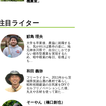
機農業」
注目ライター
鮫島 理央
大学を卒業後、農協に就職する
も、気が付けば農作の道に。地
元神奈川県で、自分にしかでき
ない都市型農業を実現するた
め、暗中模索の毎日。収穫より
も…
和田 義弥
フリーライター。2011年から茨
城県筑波山麓の農村で暮らし、
昭和初期建築の古民家をDIYで
セルフリノベーションした後、
丸太や古材を使って新た…
そーやん（橋口創也）