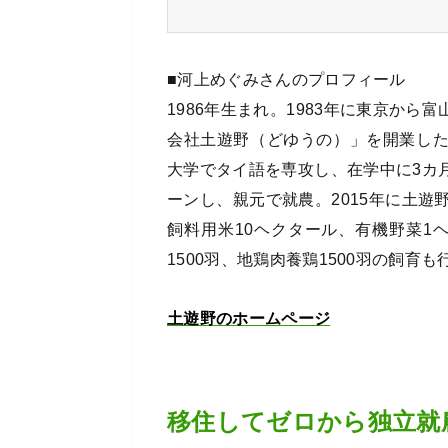
■河上めぐみさんのプロフィール
1986年生まれ。1983年に東京か
会社土遊野（どゆうの）」を開業し
大学でタイ語を専攻し、在学中に3カ月
ーンし、親元で就農。2015年に土遊
飼料用米10ヘクタール、有機野菜1
1500羽、地鶏肉養鶏1500羽の飼育
土遊野のホームページ
移住してゼロから独立就