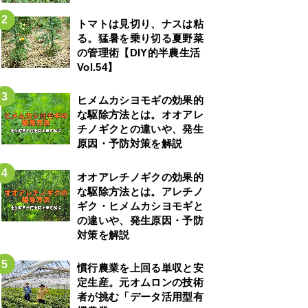
トマトは見切り、ナスは粘
る。猛暑を乗り切る夏野菜
の管理術【DIY的半農生活
Vol.54】
ヒメムカシヨモギの効果的
な駆除方法とは。オオアレ
チノギクとの違いや、発生
原因・予防対策を解説
オオアレチノギクの効果的
な駆除方法とは。アレチノ
ギク・ヒメムカシヨモギと
の違いや、発生原因・予防
対策を解説
慣行農業を上回る単収と安
定生産。元オムロンの技術
者が挑む「データ活用型有