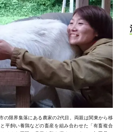
市の限界集落にある農家の2代目。両親は関東から移
業と平飼い養鶏などの畜産を組み合わせた「有畜複合