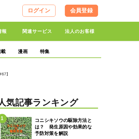
ログイン
会員登録
情報
関連サービス
法人のお客様
連載
漫画
特集
67】
人気記事ランキング
コニシキソウの駆除方法と
は？ 発生原因や効果的な
予防対策を解説