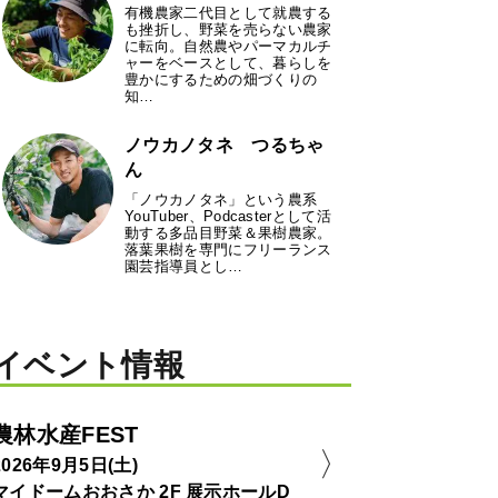
有機農家二代目として就農する
も挫折し、野菜を売らない農家
に転向。自然農やパーマカルチ
ャーをベースとして、暮らしを
豊かにするための畑づくりの
知…
ノウカノタネ つるちゃ
ん
「ノウカノタネ」という農系
YouTuber、Podcasterとして活
動する多品目野菜＆果樹農家。
落葉果樹を専門にフリーランス
園芸指導員とし…
イベント情報
農林水産FEST
2026年9月5日(土)
マイドームおおさか 2F 展示ホールD