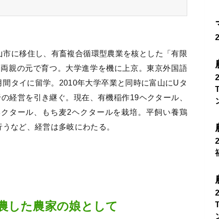
ら富山市に移住し、有畜複合循環型農業を核とした「有限
た両親の元で育つ。大学進学を機に上京。東京外国語
間タイに留学。2010年大学卒業と同時に富山にUタ
野の経営を引き継ぐ。現在、有機稲作19ヘクタール、
ヘクタール、もち麦2ヘクタールを栽培。平飼い養鶏
も行うなど、経営は多岐にわたる。
農した農家の娘として