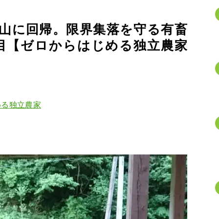
山に回帰。限界集落を守る有畜
目【ゼロからはじめる独立農家
める独立農家