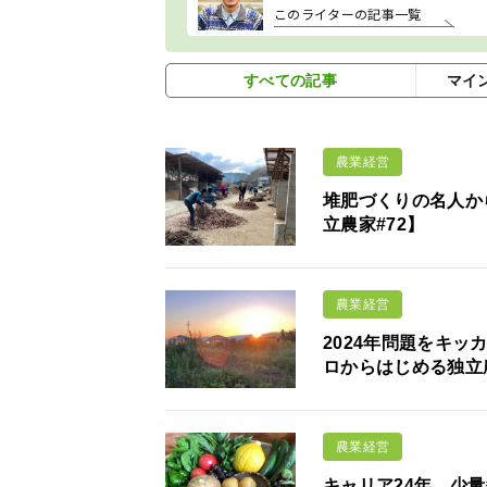
このライターの記事一覧
すべての記事
マイ
農業経営
堆肥づくりの名人か
立農家#72】
農業経営
2024年問題をキ
ロからはじめる独立
農業経営
キャリア24年、少