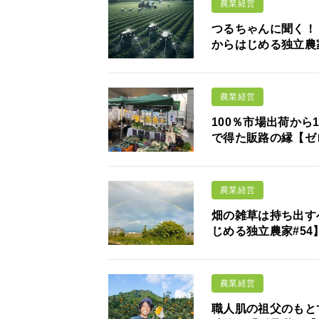
農業経営
つるちゃんに聞く！ 
からはじめる独立農家
農業経営
100％市場出荷か
で得た販路の縁【ゼ
農業経営
畑の雑草は持ち出す
じめる独立農家#54
農業経営
職人肌の祖父のもと