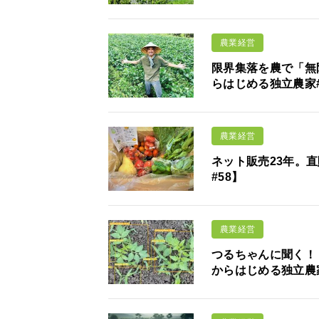
農業経営
限界集落を農で「無
らはじめる独立農家#
農業経営
ネット販売23年。
#58】
農業経営
つるちゃんに聞く！ 
からはじめる独立農家