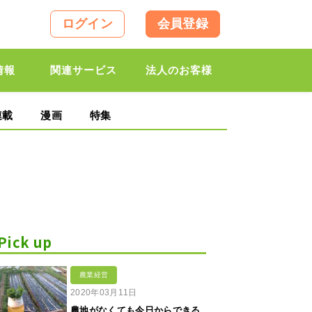
ログイン
会員登録
情報
関連サービス
法人のお客様
連載
漫画
特集
Pick up
農業経営
2020年03月11日
農地がなくても今日からできる