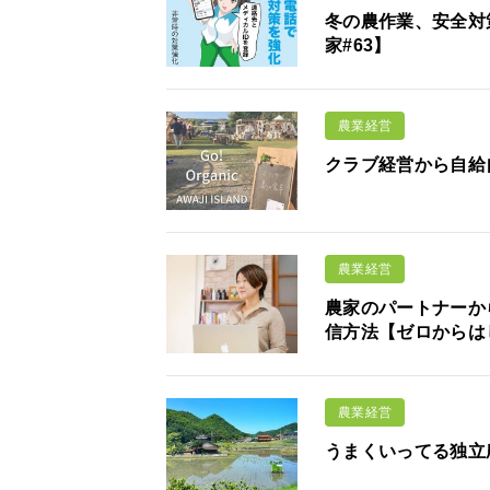
冬の農作業、安全対
家#63】
農業経営
クラブ経営から自給
農業経営
農家のパートナーか
信方法【ゼロからは
農業経営
うまくいってる独立