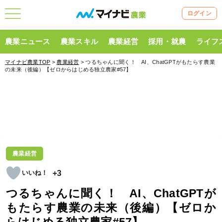
ログイン
農業ニュース
農業スキル
農業経営
採用・就農
ライフ
マイナビ農業TOP
>
農業経営
> つるちゃんに聞く！ AI、ChatGPTがもたらす農業
の未来（後編）【ゼロからはじめる独立農家#57】
農業経営
+3
つるちゃんに聞く！ AI、ChatGPTが
もたらす農業の未来（後編）【ゼロか