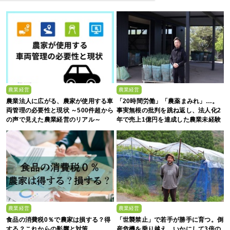
農業経営
農業経営
農業法人に広がる、農家が使用する車
「20時間労働」「農薬まみれ」…。
両管理の必要性と現状 ～500件超から
事実無根の批判を跳ね返し、法人化2
の声で見えた農業経営のリアル～
年で売上1億円を達成した農業未経験
の若者たち
農業経営
農業経営
食品の消費税0％で農家は損する？得
「世襲禁止」で若手が勝手に育つ。倒
する？これからの影響と対策
産危機を乗り越え、いかにして3倍の