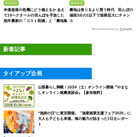
農業経営
農業経営
米価急落の危機にどう備えるか あえ
農地は借りるより買う時代 田んぼの
て10ヘクタールの田んぼを手放した
値段3分の1以下で規模拡大にチャン
稲作農家の「コスト削減」と「農地集
ス
約」
Recommended by
新着記事
タイアップ企画
山梨暮らし満載！10/24（土）オンライン開催『やまな
しオンライン就農座談会』【参加無料】
“漁師の日”に東京開催。「漁業就業支援フェア2026」に
大人も子どもも来場。海の魅力が詰まった1日をレポー
ト