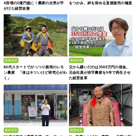
4倍増の2億円超に！農家の次男が手
をつかみ、絆を深める直接販売の極意
がけた経営改善
農業経営
農業経営
60代スタートでがっつり栽培のレモ
父から継いだのは3500万円の借金。
ン農家 「体はキツいけど研究心がわ
元会社員が赤字農家を5年で再生させ
く」
た経営改革
農業経営
農業経営