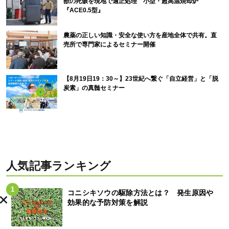
獣の死骸を現地で適正処理 小型・超高温焼却炉
『ACE0.5型』
農薬の正しい知識・安全な使い方を産地全体で共有。直
売所で専門家によるセミナー開催
【8月19日19：30～】23世紀へ繋ぐ「自立経営」と「脱
炭素」の真髄セミナー
人気記事ランキング
コニシキソウの駆除方法とは？ 発生原因や
効果的な予防対策を解説