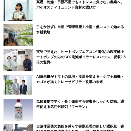
高温・乾燥・日照不足でもストレスに負けない農業へ。
バイオスティミュラント資材の選び方
手をかけずに自動で管理可能！小型・低コストで始める
水耕栽培
実証で見えた、ヒートポンプエアコン“電化”の現実解-ヒ
ートポンプのみのCO2削減ボイラーレスハウス、反収1.5
倍の驚異-
AI選果機がトマトの栽培・流通を変える―シブヤ精機・
カゴメが描くトレーサビリティ改革の未来
気候変動で早く・長く発生する害虫をしっかり防除。通
年使える気門封鎖剤『フーモン』
自治体業務の負担を減らす害獣処理の新しい選択肢 害