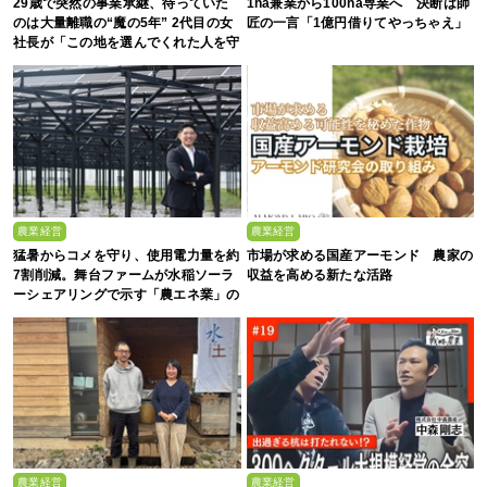
29歳で突然の事業承継、待っていた
1ha兼業から100ha専業へ 決断は師
のは大量離職の“魔の5年” 2代目の女
匠の一言「1億円借りてやっちゃえ」
社長が「この地を選んでくれた人を守
る」と誓った日
農業経営
農業経営
猛暑からコメを守り、使用電力量を約
市場が求める国産アーモンド 農家の
7割削減。舞台ファームが水稲ソーラ
収益を高める新たな活路
ーシェアリングで示す「農エネ業」の
真価
農業経営
農業経営