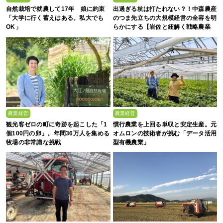
自然栽培で就農して17年 娘に約束
出過ぎる杭は打たれない？！中森農産
「大学に行く蓄えはある。私大でも
のつま先立ちの大規模経営の全容を明
OK」
らかにする【岩佐と紐解く戦略農業
#19】
農業経営
農業経営
観光客ゼロの町に奇跡を起こした「1
慣行農業を上回る単収と安定生産。元
個100円の卵」。年間36万人を集める
オムロンの技術者が挑む「データ活用
牧場の非常識な挑戦
型有機農業」