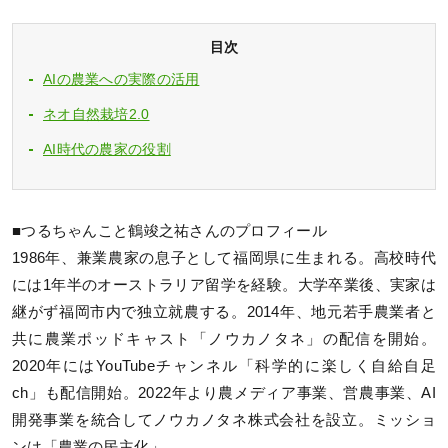
目次
AIの農業への実際の活用
ネオ自然栽培2.0
AI時代の農家の役割
■つるちゃんこと鶴竣之祐さんのプロフィール
1986年、兼業農家の息子として福岡県に生まれる。高校時代
には1年半のオーストラリア留学を経験。大学卒業後、実家は
継がず福岡市内で独立就農する。2014年、地元若手農業者と
共に農業ポッドキャスト「ノウカノタネ」の配信を開始。
2020年にはYouTubeチャンネル「科学的に楽しく自給自足
ch」も配信開始。2022年より農メディア事業、営農事業、AI
開発事業を統合してノウカノタネ株式会社を設立。ミッショ
ンは「農業の民主化」。