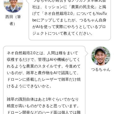
つるちゃんが経営するノウカノタネ株式会
社は、ミッションに「農業の民主化」と掲
げて「ネオ自然栽培2.0」についてもYouTu
西田（筆
beにアップしてましたが、つるちゃん自身
者）
がAIを使って実際にやろうとしているプロ
ジェクトについて教えてください。
ネオ自然栽培2.0とは、人間は種をまいて
収穫するだけで、管理はAIや機械がしてく
れるような農業のスタイルです。今進めて
つるちゃん
いるのが、雑草と農作物をAIで認識して、
ドローンに搭載したレーザーで雑草だけ焼
けるようにできないかと。
雑草の識別自体はあと1年ぐらいでかなり
精度が高いものができると思っています。
ドローン開発などのハード面は個人では難