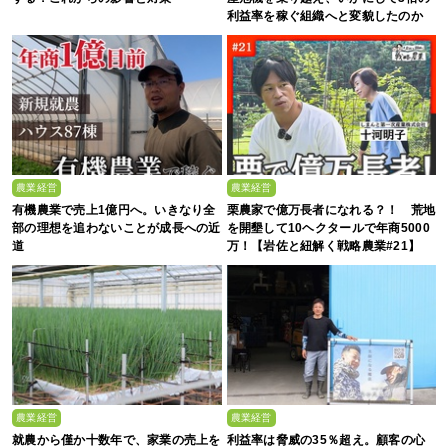
利益率を稼ぐ組織へと変貌したのか
農業経営
農業経営
有機農業で売上1億円へ。いきなり全
栗農家で億万長者になれる？！ 荒地
部の理想を追わないことが成長への近
を開墾して10ヘクタールで年商5000
道
万！【岩佐と紐解く戦略農業#21】
農業経営
農業経営
就農から僅か十数年で、家業の売上を
利益率は脅威の35％超え。顧客の心