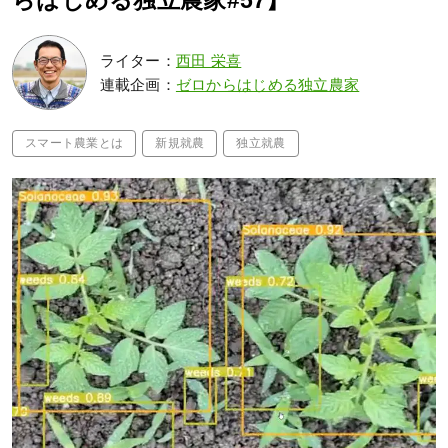
らはじめる独立農家#57】
ライター：
西田 栄喜
連載企画：
ゼロからはじめる独立農家
スマート農業とは
新規就農
独立就農