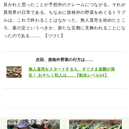
良かれと思ったことが予想外のクレームにつながる。それが
異世界の日常である。ちなみに規格外の野菜をめぐるトラブ
ルは、これで終わることはなかった。無人直売を始めたとこ
ろ、案の定というべきか、新たな災難に見舞われることにな
ったのである……。【つづく】
次回、規格外野菜の行方は……
無人直売をスタートするも、すぐさま盗難が発
生！ おそらく犯人は……【転生レベル14】