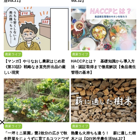
活Vol.31】
Vol.32】
農家ライフ
農家ライフ
【マンガ】やりなおし農家はじめ君
HACCPとは？ 基礎知識から導入方
《第33話》戦略なき直売所出品の厳
法・認証取得まで徹底解説【食品衛生
しい現実
管理の基本】
農家ライフ
農家ライフ
「一坪ミニ菜園」畳2枚分の広さで秋
熱量も火持ちも違う！ 薪に適した樹
冬野菜をじょうずに育てるコツとワザ
木とは【DIY的半農生活Vol.37】