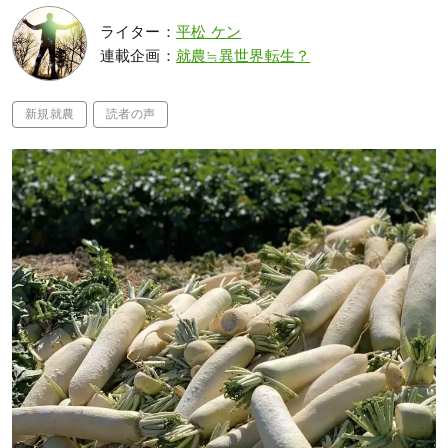
ライター：
平松 ケン
連載企画：
就農≒異世界転生？
新規就農
読者の声