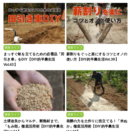
農家ライフ
農家ライフ
まっすぐ畝を立てるための必需品「田
薪割りをぐっと楽にするコツとオノの
引き車」をDIY【DIY的半農生活
使い方【DIY的半農生活Vol.39】
Vol.43】
農家ライフ
農家ライフ
土壌改良からマルチ、断熱材まで。
発酵の力を土作りに役立てる！「米ぬ
「もみ殻」徹底活用術【DIY的半農生
か」徹底活用術【DIY的半農生活