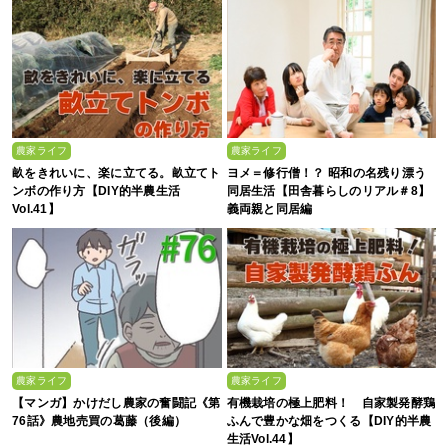
農家ライフ
農家ライフ
畝をきれいに、楽に立てる。畝立てト
ヨメ＝修行僧！？ 昭和の名残り漂う
ンボの作り方【DIY的半農生活
同居生活【田舎暮らしのリアル＃8】
Vol.41】
義両親と同居編
農家ライフ
農家ライフ
【マンガ】かけだし農家の奮闘記《第
有機栽培の極上肥料！ 自家製発酵鶏
76話》農地売買の葛藤（後編）
ふんで豊かな畑をつくる【DIY的半農
生活Vol.44】