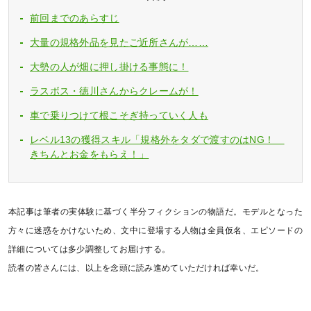
前回までのあらすじ
大量の規格外品を見たご近所さんが……
大勢の人が畑に押し掛ける事態に！
ラスボス・徳川さんからクレームが！
車で乗りつけて根こそぎ持っていく人も
レベル13の獲得スキル「規格外をタダで渡すのはNG！
きちんとお金をもらえ！」
本記事は筆者の実体験に基づく半分フィクションの物語だ。モデルとなった
方々に迷惑をかけないため、文中に登場する人物は全員仮名、エピソードの
詳細については多少調整してお届けする。
読者の皆さんには、以上を念頭に読み進めていただければ幸いだ。