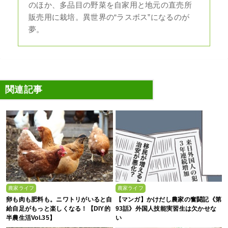
のほか、多品目の野菜を自家用と地元の直売所
販売用に栽培。異世界の“ラスボス”になるのが
夢。
関連記事
農家ライフ
農家ライフ
卵も肉も肥料も。ニワトリがいると自
【マンガ】かけだし農家の奮闘記《第
給自足がもっと楽しくなる！【DIY的
93話》外国人技能実習生は欠かせな
半農生活Vol.35】
い