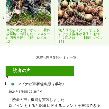
今度の敵は地中から？ 耕作
無人直売をスタートするも、
放棄地に出現したモンスター
すぐさま盗難が発生！ おそ
に四苦八苦！【転生レベル
らく犯人は……【転生レベル
12】
14】
「就農≒異世界転生？」
読者の声
マイナビ農業編集部（勇崎）
2024年4月9日 12:36 PM
「読者の声」機能を実装しました！
ログインをすると記事に関するコメントを投稿できま