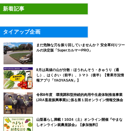
新着記事
タイアップ企画
まだ危険な刃を振り回していませんか？ 安全草刈りツー
ルの決定版「SuperカルマーPRO」
8月は高値の山が分散：ほうれんそう・きゅうり（通
し）、はくさい（前半）、トマト（後半）【青果市況情
報アプリ「YAOYASAN」】
令和8年度 環境調和型持続的肉用牛生産体制推進事業
(JRA畜産振興事業)に係る第１回オンライン情報交換会
山梨暮らし満載！10/24（土）オンライン開催『やまな
しオンライン就農座談会』【参加無料】