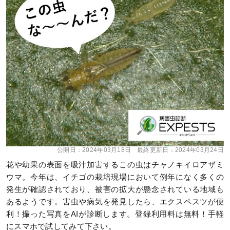
公開日：
2024年03月18日
最終更新日：
2024年03月24日
花や幼果の表面を吸汁加害するこの虫はチャノキイロアザミ
ウマ。今年は、イチゴの栽培現場において例年になく多くの
発生が確認されており、被害の拡大が懸念されている地域も
あるようです。害虫や病気を発見したら、エクスペスツが便
利！撮った写真をAIが診断します。登録利用料は無料！手軽
にスマホで試してみて下さい。