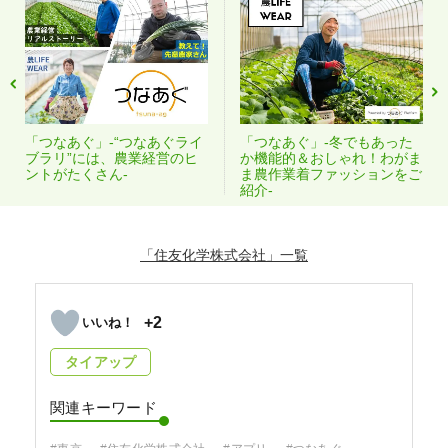
「つなあぐ」-“つなあぐライ
「つなあぐ」-冬でもあった
ブラリ”には、農業経営のヒ
か機能的＆おしゃれ！わがま
ントがたくさん-
ま農作業着ファッションをご
紹介-
「住友化学株式会社」
+2
タイアップ
関連キーワード