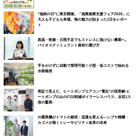
“漁師の日”に東京開催。「漁業就業支援フェア2026」に
大人も子どもも来場。海の魅力が詰まった1日をレポー
ト
高温・乾燥・日照不足でもストレスに負けない農業へ。
バイオスティミュラント資材の選び方
手をかけずに自動で管理可能！小型・低コストで始める
水耕栽培
実証で見えた、ヒートポンプエアコン“電化”の現実解-ヒ
ートポンプのみのCO2削減ボイラーレスハウス、反収1.5
倍の驚異-
AI選果機がトマトの栽培・流通を変える―シブヤ精機・
カゴメが描くトレーサビリティ改革の未来