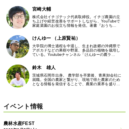
宮崎大輔
株式会社イチゴテック代表取締役。イチゴ農園の立
ち上げや経営改善をサポートしながら、YouTubeで
家庭菜園のお役立ち情報を発信。著書『おうち…
けんゆー （上原賢祐）
大学院の博士過程を中退し、生まれ故郷の沖縄県で
アボカドなどの果樹や野菜、多品目の植物を栽培し
ている。Youtubeチャンネル「けんゆーの農ラ…
鈴木 雄人
茨城県石岡市出身。 農学部を卒業後、青果卸会社に
就職。全国の農家と繋がり、現地で得た農家のため
となる情報を発信することで、農業の業界を盛り…
イベント情報
農林水産FEST