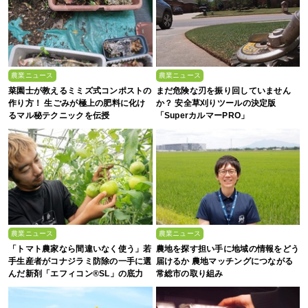
農業ニュース
農業ニュース
菜園士が教えるミミズ式コンポストの
まだ危険な刃を振り回していません
作り方！ 生ごみが極上の肥料に化け
か？ 安全草刈りツールの決定版
るマル秘テクニックを伝授
「SuperカルマーPRO」
農業ニュース
農業ニュース
「トマト農家なら間違いなく使う」若
農地を探す担い手に地域の情報をどう
手生産者がコナジラミ防除の一手に選
届けるか 農地マッチングにつながる
んだ新剤「エフィコン®SL」の底力
常総市の取り組み