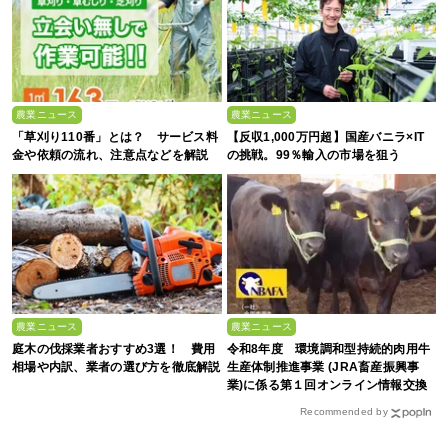
農業ニュース
農業ニュース
「草刈り110番」とは？ サービス料
【反収1,000万円超】国産バニラ×IT
金や依頼の流れ、注意点などを解説
の挑戦。99％輸入の市場を狙う
農業ニュース
農業ニュース
庭木の伐採業者おすすめ3選！ 費用
令和8年度 環境調和型持続的肉用牛
相場や内訳、業者の選び方を徹底解説
生産体制推進事業 (JRA畜産振興事
業)に係る第１回オンライン情報交換
会
Recommended by