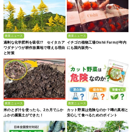
農業ニュース
農業ニュース
過剰な化学肥料を吸収!? セイタカア
イチゴの植物工場Oishii Farmが年内
ワダチソウが耕作放棄地で増える理由
にも国内販売へ
と対策
農業ニュース
農業ニュース
米のとぎ汁を使ったら、2カ月でふか
カット野菜は危険なのか？噂の真相と
ふかの腐葉土ができた！
安心して食べるためのポイント