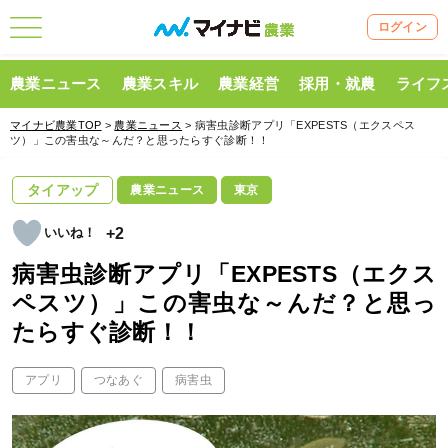
ログイン
農業ニュース
農業スキル
農業経営
採用・就農
ライフ
マイナビ農業TOP
>
農業ニュース
> 病害虫診断アプリ「EXPESTS（エクスペス
ツ）」この害虫な～んだ？と思ったらすぐ診断！！
タイアップ
農業ニュース
東京
+2
病害虫診断アプリ「EXPESTS（エクス
ペスツ）」この害虫な～んだ？と思っ
たらすぐ診断！！
アプリ
つなあぐ
病害虫