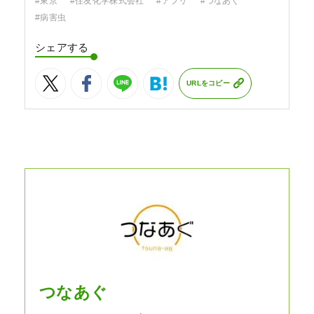
#東京
#住友化学株式会社
#アプリ
#つなあぐ
#病害虫
シェアする
URLをコピー
つなあぐ