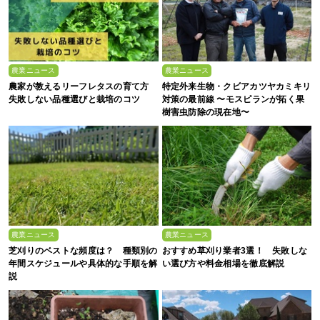
農業ニュース
農業ニュース
農家が教えるリーフレタスの育て方
特定外来生物・クビアカツヤカミキリ
失敗しない品種選びと栽培のコツ
対策の最前線 〜モスピランが拓く果
樹害虫防除の現在地〜
農業ニュース
農業ニュース
芝刈りのベストな頻度は？ 種類別の
おすすめ草刈り業者3選！ 失敗しな
年間スケジュールや具体的な手順を解
い選び方や料金相場を徹底解説
説