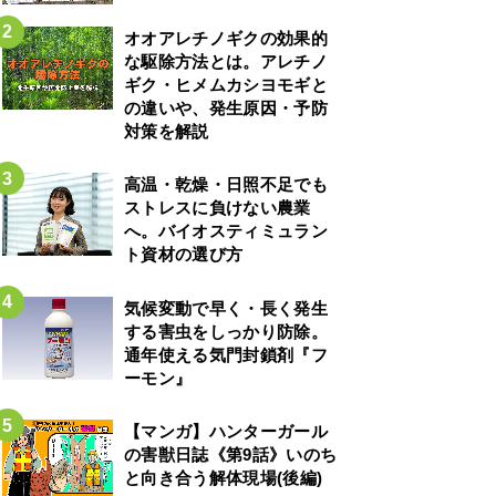
オオアレチノギクの効果的
な駆除方法とは。アレチノ
ギク・ヒメムカシヨモギと
の違いや、発生原因・予防
対策を解説
高温・乾燥・日照不足でも
ストレスに負けない農業
へ。バイオスティミュラン
ト資材の選び方
気候変動で早く・長く発生
する害虫をしっかり防除。
通年使える気門封鎖剤『フ
ーモン』
【マンガ】ハンターガール
の害獣日誌《第9話》いのち
と向き合う解体現場(後編)