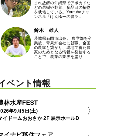
まれ故郷の沖縄県でアボカドな
どの果樹や野菜、多品目の植物
を栽培している。Youtubeチャ
ンネル「けんゆーの農ラ…
鈴木 雄人
茨城県石岡市出身。 農学部を卒
業後、青果卸会社に就職。全国
の農家と繋がり、現地で得た農
家のためとなる情報を発信する
ことで、農業の業界を盛り…
イベント情報
農林水産FEST
2026年9月5日(土)
マイドームおおさか 2F 展示ホールD
マイナビ移住フェア