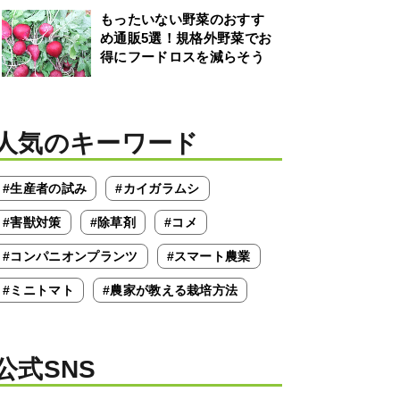
もったいない野菜のおすす
め通販5選！規格外野菜でお
得にフードロスを減らそう
人気のキーワード
#生産者の試み
#カイガラムシ
#害獣対策
#除草剤
#コメ
#コンパニオンプランツ
#スマート農業
#ミニトマト
#農家が教える栽培方法
公式SNS