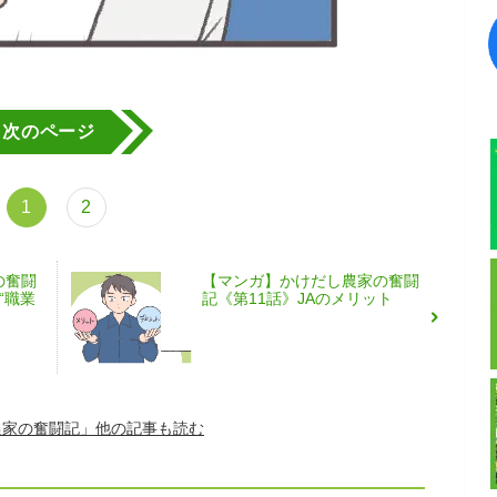
次のページ
1
2
の奮闘
【マンガ】かけだし農家の奮闘
“職業
記《第11話》JAのメリット
農家の奮闘記」