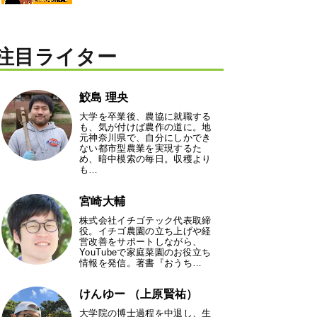
注目ライター
鮫島 理央
大学を卒業後、農協に就職する
も、気が付けば農作の道に。地
元神奈川県で、自分にしかでき
ない都市型農業を実現するた
め、暗中模索の毎日。収穫より
も…
宮崎大輔
株式会社イチゴテック代表取締
役。イチゴ農園の立ち上げや経
営改善をサポートしながら、
YouTubeで家庭菜園のお役立ち
情報を発信。著書『おうち…
けんゆー （上原賢祐）
大学院の博士過程を中退し、生