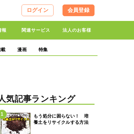
ログイン
会員登録
情報
関連サービス
法人のお客様
連載
漫画
特集
人気記事ランキング
もう処分に困らない！ 培
養土をリサイクルする方法