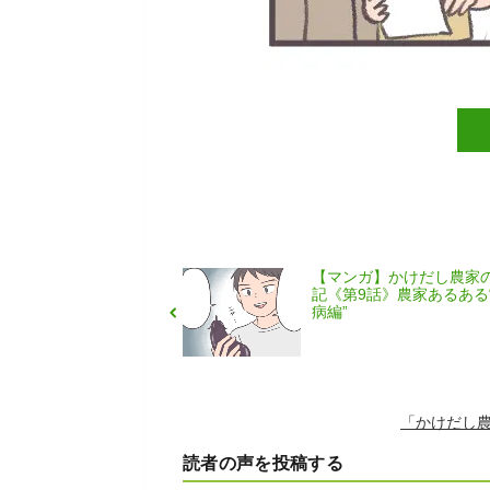
【マンガ】かけだし農家
記《第9話》農家あるある
病編”
「かけだし
読者の声を投稿する