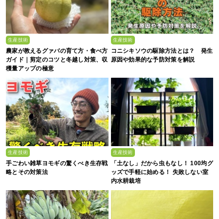
生産技術
生産技術
農家が教えるグァバの育て方・食べ方
コニシキソウの駆除方法とは？ 発生
ガイド｜剪定のコツと冬越し対策、収
原因や効果的な予防対策を解説
穫量アップの極意
生産技術
生産技術
手ごわい雑草ヨモギの驚くべき生存戦
「土なし」だから虫もなし！ 100均グ
略とその対策法
ッズで手軽に始める！ 失敗しない室
内水耕栽培