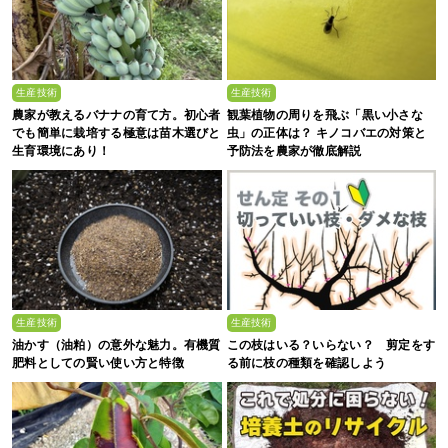
生産技術
生産技術
農家が教えるバナナの育て方。初心者
観葉植物の周りを飛ぶ「黒い小さな
でも簡単に栽培する極意は苗木選びと
虫」の正体は？ キノコバエの対策と
生育環境にあり！
予防法を農家が徹底解説
生産技術
生産技術
油かす（油粕）の意外な魅力。有機質
この枝はいる？いらない？ 剪定をす
肥料としての賢い使い方と特徴
る前に枝の種類を確認しよう