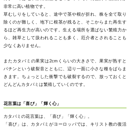
非常に高い植物です。
草むしりをしていると、途中で茎や根が折れ、株を全て取り
除くのが難しく、地下に根茎が残ると、そこからまた再生す
るほど再生力が高いのです。生える場所を選ばない繁殖力か
ら、雑草として扱われることも多く、厄介者とされることも
少なくありません。
またカタバミの果実は2cmくらいの大きさで、果実が熟すと
パチンという破裂音とともに、辺り一面に小さな種をばらま
きます。ちょっとした衝撃でも破裂するので、放っておくと
どんどんカタバミは繁殖していくのです。
花言葉は「喜び」「輝く心」
カタバミの花言葉は、「喜び」「輝く心」。
「喜び」は、カタバミがヨーロッパでは、キリスト教の復活