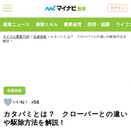
ログイン
農業ニュース
農業スキル
農業経営
採用・就農
ライフ
マイナビ農業TOP
>
生産技術
> カタバミとは？ クローバーとの違いや駆除方法を
解説！
生産技術
+56
カタバミとは？ クローバーとの違い
や駆除方法を解説！