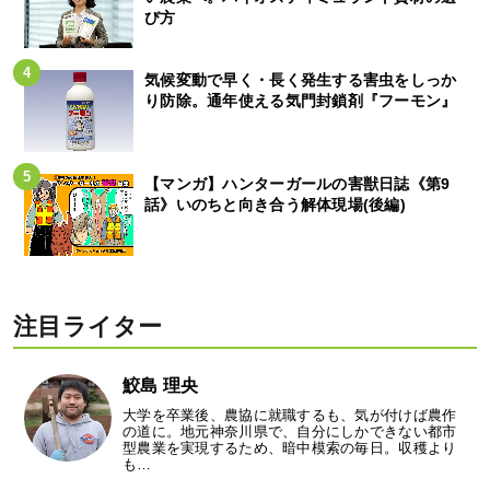
び方
気候変動で早く・長く発生する害虫をしっか
り防除。通年使える気門封鎖剤『フーモン』
【マンガ】ハンターガールの害獣日誌《第9
話》いのちと向き合う解体現場(後編)
注目ライター
鮫島 理央
大学を卒業後、農協に就職するも、気が付けば農作
の道に。地元神奈川県で、自分にしかできない都市
型農業を実現するため、暗中模索の毎日。収穫より
も…