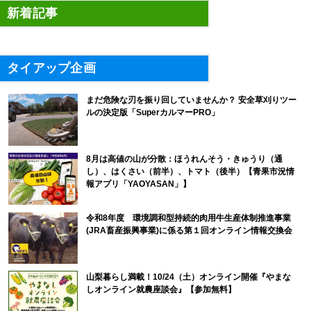
新着記事
タイアップ企画
まだ危険な刃を振り回していませんか？ 安全草刈りツー
ルの決定版「SuperカルマーPRO」
8月は高値の山が分散：ほうれんそう・きゅうり（通
し）、はくさい（前半）、トマト（後半）【青果市況情
報アプリ「YAOYASAN」】
令和8年度 環境調和型持続的肉用牛生産体制推進事業
(JRA畜産振興事業)に係る第１回オンライン情報交換会
山梨暮らし満載！10/24（土）オンライン開催『やまな
しオンライン就農座談会』【参加無料】