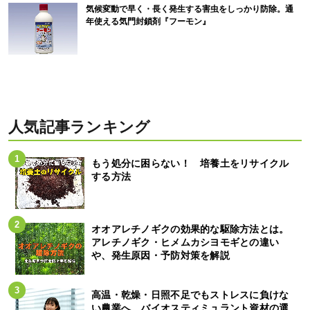
気候変動で早く・長く発生する害虫をしっかり防除。通
年使える気門封鎖剤『フーモン』
人気記事ランキング
もう処分に困らない！ 培養土をリサイクル
する方法
オオアレチノギクの効果的な駆除方法とは。
アレチノギク・ヒメムカシヨモギとの違い
や、発生原因・予防対策を解説
高温・乾燥・日照不足でもストレスに負けな
い農業へ。バイオスティミュラント資材の選