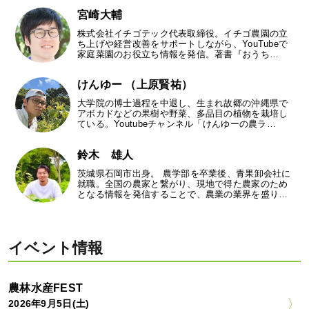
宮崎大輔
株式会社イチゴテック代表取締役。イチゴ農園の立
ち上げや経営改善をサポートしながら、YouTubeで
家庭菜園のお役立ち情報を発信。著書『おうち…
けんゆー （上原賢祐）
大学院の博士過程を中退し、生まれ故郷の沖縄県で
アボカドなどの果樹や野菜、多品目の植物を栽培し
ている。Youtubeチャンネル「けんゆーの農ラ…
鈴木 雄人
茨城県石岡市出身。 農学部を卒業後、青果卸会社に
就職。全国の農家と繋がり、現地で得た農家のため
となる情報を発信することで、農業の業界を盛り…
イベント情報
農林水産FEST
2026年9月5日(土)