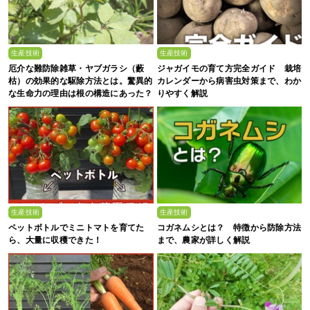
生産技術
生産技術
厄介な難防除雑草・ヤブガラシ（藪
ジャガイモの育て方完全ガイド 栽培
枯）の効果的な駆除方法とは。驚異的
カレンダーから病害虫対策まで、わか
な生命力の理由は根の構造にあった？
りやすく解説
生産技術
生産技術
ペットボトルでミニトマトを育てた
コガネムシとは？ 特徴から防除方法
ら、大量に収穫できた！
まで、農家が詳しく解説