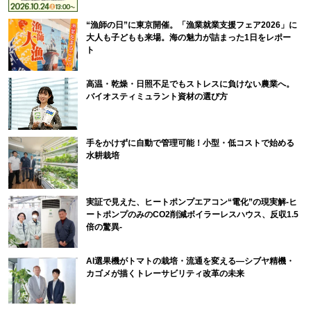
“漁師の日”に東京開催。「漁業就業支援フェア2026」に
大人も子どもも来場。海の魅力が詰まった1日をレポー
ト
高温・乾燥・日照不足でもストレスに負けない農業へ。
バイオスティミュラント資材の選び方
手をかけずに自動で管理可能！小型・低コストで始める
水耕栽培
実証で見えた、ヒートポンプエアコン“電化”の現実解-ヒ
ートポンプのみのCO2削減ボイラーレスハウス、反収1.5
倍の驚異-
AI選果機がトマトの栽培・流通を変える―シブヤ精機・
カゴメが描くトレーサビリティ改革の未来