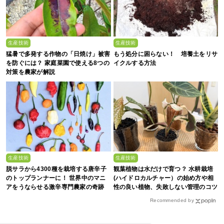
生産技術
生産技術
猛暑で多発する作物の「日焼け」被害
もう処分に困らない！ 培養土をリサ
を防ぐには？ 家庭菜園で使える8つの
イクルする方法
対策を農家が解説
生産技術
生産技術
脱サラから4300種を栽培する唐辛子
観葉植物は水だけで育つ？ 水耕栽培
のトップランナーに！ 世界中のマニ
(ハイドロカルチャー）の始め方や相
アをうならせる激辛専門農家の奇跡
性の良い植物、失敗しない管理のコツ
まで徹底解説
Recommended by