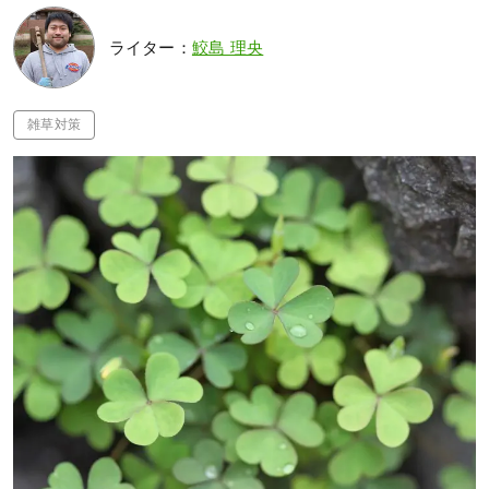
ライター：
鮫島 理央
雑草対策