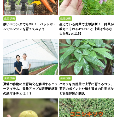
生産技術
生産技術
狭いベランダでもOK！ ペットボト
生えている雑草で土壌診断！ 雑草が
ルでニンジンを育ててみよう
教えてくれる4つのこと【畑は小さな
大自然vol.115】
生産技術
生産技術
夏場の作物の生育鈍化を解消するニュ
パキラをお部屋で上手に育てるコツ。
ーアイテム。収量アップ＆環境配慮型
剪定のポイントや植え替えの注意点な
の紙マルチとは！？
どを愛好家が解説