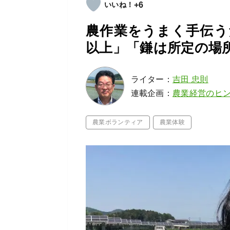
+6
農作業をうまく手伝う
以上」「鎌は所定の場
ライター：
吉田 忠則
連載企画：
農業経営のヒ
農業ボランティア
農業体験