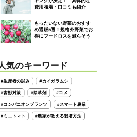
キングが決定！ 具体的な
費用相場・口コミも紹介
もったいない野菜のおすす
め通販5選！規格外野菜でお
得にフードロスを減らそう
人気のキーワード
#生産者の試み
#カイガラムシ
#害獣対策
#除草剤
#コメ
#コンパニオンプランツ
#スマート農業
#ミニトマト
#農家が教える栽培方法