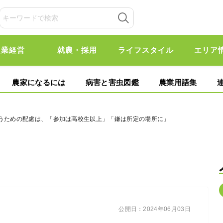
農業経営
就農・採用
ライフスタイル
エリア
農家になるには
病害と害虫図鑑
農業用語集
伝うための配慮は、「参加は高校生以上」「鎌は所定の場所に」
公開日：
2024年06月03日