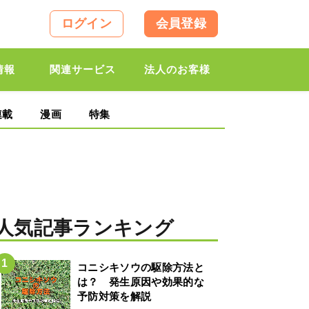
ログイン
会員登録
情報
関連サービス
法人のお客様
連載
漫画
特集
人気記事ランキング
コニシキソウの駆除方法と
は？ 発生原因や効果的な
予防対策を解説