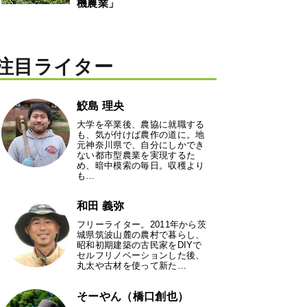
機農業」
注目ライター
鮫島 理央
大学を卒業後、農協に就職する
も、気が付けば農作の道に。地
元神奈川県で、自分にしかでき
ない都市型農業を実現するた
め、暗中模索の毎日。収穫より
も…
和田 義弥
フリーライター。2011年から茨
城県筑波山麓の農村で暮らし、
昭和初期建築の古民家をDIYで
セルフリノベーションした後、
丸太や古材を使って新た…
そーやん（橋口創也）