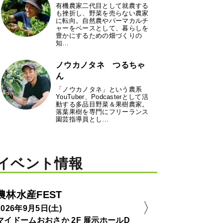
有機農家二代目として就農する
も挫折し、野菜を売らない農家
に転向。自然農やパーマカルチ
ャーをベースとして、暮らしを
豊かにするための畑づくりの
知…
ノウカノタネ つるちゃ
ん
「ノウカノタネ」という農系
YouTuber、Podcasterとして活
動する多品目野菜＆果樹農家。
落葉果樹を専門にフリーランス
園芸指導員とし…
イベント情報
農林水産FEST
2026年9月5日(土)
マイドームおおさか 2F 展示ホールD