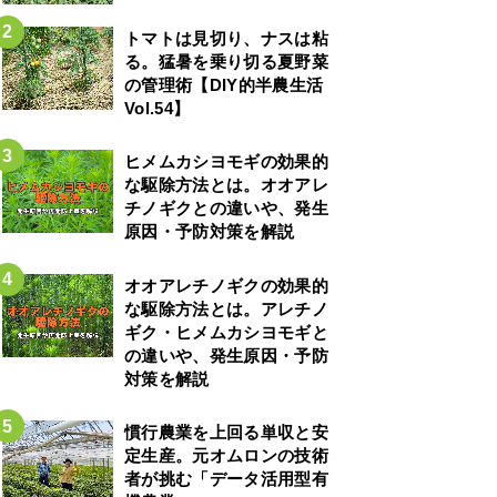
トマトは見切り、ナスは粘
る。猛暑を乗り切る夏野菜
の管理術【DIY的半農生活
Vol.54】
ヒメムカシヨモギの効果的
な駆除方法とは。オオアレ
チノギクとの違いや、発生
原因・予防対策を解説
オオアレチノギクの効果的
な駆除方法とは。アレチノ
ギク・ヒメムカシヨモギと
の違いや、発生原因・予防
対策を解説
慣行農業を上回る単収と安
定生産。元オムロンの技術
者が挑む「データ活用型有