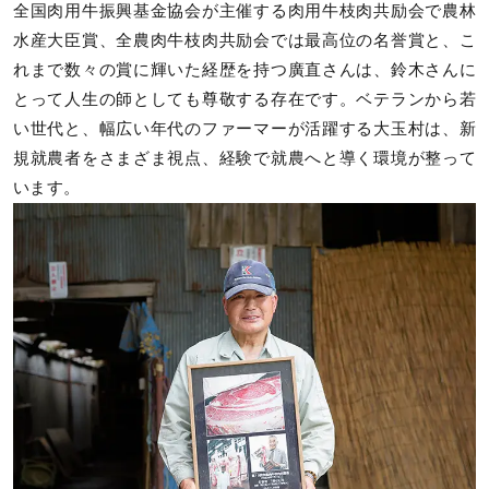
全国肉用牛振興基金協会が主催する肉用牛枝肉共励会で農林
水産大臣賞、全農肉牛枝肉共励会では最高位の名誉賞と、こ
れまで数々の賞に輝いた経歴を持つ廣直さんは、鈴木さんに
とって人生の師としても尊敬する存在です。ベテランから若
い世代と、幅広い年代のファーマーが活躍する大玉村は、新
規就農者をさまざま視点、経験で就農へと導く環境が整って
います。