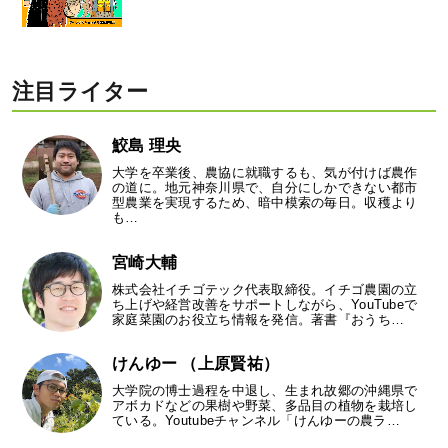
注目ライター
鮫島 理央
大学を卒業後、農協に就職するも、気が付けば農作
の道に。地元神奈川県で、自分にしかできない都市
型農業を実現するため、暗中模索の毎日。収穫より
も…
宮崎大輔
株式会社イチゴテック代表取締役。イチゴ農園の立
ち上げや経営改善をサポートしながら、YouTubeで
家庭菜園のお役立ち情報を発信。著書『おうち…
けんゆー （上原賢祐）
大学院の博士過程を中退し、生まれ故郷の沖縄県で
アボカドなどの果樹や野菜、多品目の植物を栽培し
ている。Youtubeチャンネル「けんゆーの農ラ…