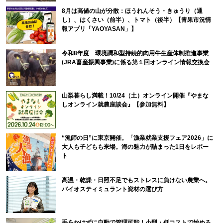
8月は高値の山が分散：ほうれんそう・きゅうり（通
し）、はくさい（前半）、トマト（後半）【青果市況情
報アプリ「YAOYASAN」】
令和8年度 環境調和型持続的肉用牛生産体制推進事業
(JRA畜産振興事業)に係る第１回オンライン情報交換会
山梨暮らし満載！10/24（土）オンライン開催『やまな
しオンライン就農座談会』【参加無料】
“漁師の日”に東京開催。「漁業就業支援フェア2026」に
大人も子どもも来場。海の魅力が詰まった1日をレポー
ト
高温・乾燥・日照不足でもストレスに負けない農業へ。
バイオスティミュラント資材の選び方
手をかけずに自動で管理可能！小型・低コストで始める