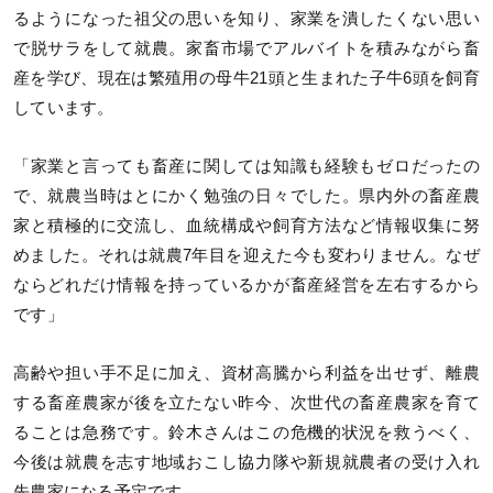
るようになった祖父の思いを知り、家業を潰したくない思い
で脱サラをして就農。家畜市場でアルバイトを積みながら畜
産を学び、現在は繁殖用の母牛21頭と生まれた子牛6頭を飼育
しています。
「家業と言っても畜産に関しては知識も経験もゼロだったの
で、就農当時はとにかく勉強の日々でした。県内外の畜産農
家と積極的に交流し、血統構成や飼育方法など情報収集に努
めました。それは就農7年目を迎えた今も変わりません。なぜ
ならどれだけ情報を持っているかが畜産経営を左右するから
です」
高齢や担い手不足に加え、資材高騰から利益を出せず、離農
する畜産農家が後を立たない昨今、次世代の畜産農家を育て
ることは急務です。鈴木さんはこの危機的状況を救うべく、
今後は就農を志す地域おこし協力隊や新規就農者の受け入れ
先農家になる予定です。