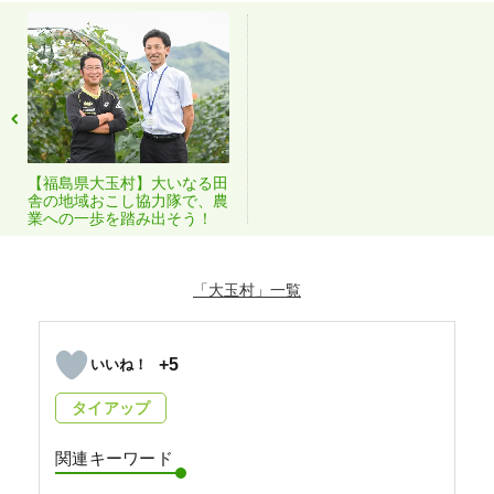
【福島県大玉村】大いなる田
舎の地域おこし協力隊で、農
業への一歩を踏み出そう！
「大玉村」
+5
タイアップ
関連キーワード