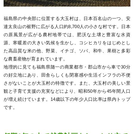
福島県の中央部に位置する大玉村は、日本百名山の一つ、安
達太良山の裾野に広がる人口約8,700人の小さな村です。日本
の原風景が広がる農村地帯では、肥沃な土壌と豊富な水資
源、寒暖差の大きい気候を生かし、コシヒカリをはじめとし
た高品質な米の他、野菜、イチゴ、ソバ、和牛、果樹と多彩
な農畜産物が育まれています。
地理的に見ても福島県随一の商業都市・郡山市から車で30分
の好立地にあり、田舎らしくも閉塞感や生活インフラの不便
さがないことが大玉村の特徴です。また、大玉村の美しい景
観と子育て支援の充実などにより、昭和50年から45年間人口
が増え続けています。14歳以下の年少人口比率は県内トップ
です。