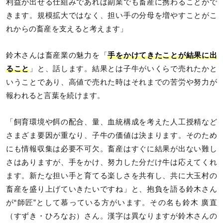
利益が出せる仕組みであれば副業でも畜産に携わることがで
きます。規模拡大ではなく、担い手の分母を増やすことがこ
れからの畜産を支えると考えます」
鈴木さんは畜産業の魅力を「
手をかけてきたことが結果に出
ること
」と、話します。結果とは子牛がいくらで売れたかと
いうことであり、高値で売れた時はそれまでの苦労や努力が
報われると言葉を続けます。
「飼育環境や餌の配合、量、血統構成を考えた人工授精など
さまざま要因が重なり、子牛の価値は決まります。そのため
にも情報収集は必要不可欠。畜産はすぐに結果が出ない難し
さはありますが、手をかけ、努力した分だけ牛は応えてくれ
ます。新たな担い手と育てる楽しさを共有し、共に大玉村の
畜産を盛り上げていきたいですね」と、抱負を語る鈴木さん
が“師匠”として慕っている方がいます。その名も鈴木 廣直
（すずき・ひろなお）さん。漢字は異なりますが鈴木さんの