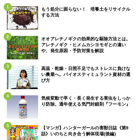
もう処分に困らない！ 培養土をリサイクル
する方法
オオアレチノギクの効果的な駆除方法とは。
アレチノギク・ヒメムカシヨモギとの違い
や、発生原因・予防対策を解説
高温・乾燥・日照不足でもストレスに負けな
い農業へ。バイオスティミュラント資材の選
び方
気候変動で早く・長く発生する害虫をしっか
り防除。通年使える気門封鎖剤『フーモン』
【マンガ】ハンターガールの害獣日誌《第9
話》いのちと向き合う解体現場(後編)