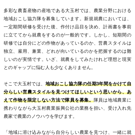
多彩な農畜産物の産地である大玉村では、農業分野における
地域おこし協力隊を募集しています。新規就農においては、
一定期間研修を受けた後、作付け品目を決め、計画書を事前
に立ててから就農をするのが一般的です。しかし、短期間の
研修では自分にどの作物があっているのか、営農スタイルは
独立、雇用、兼業、どれが向いているのかを把握するのは難
しいのが実情です。いざ、就農をしてみたけれど理想と現実
とのギャップに悩む人も少なくありません。
そこで大玉村では、
地域おこし協力隊の任期3年間をかけて自
分らしい営農スタイルを見つけてほしいという思いから、あ
えて作物を限定しない方法で隊員を募集。
隊員は地域農業に
携わりながら大玉村農業振興公社の業務を担い、受け入れ先
農家で農業のノウハウを学びます。
「地域に溶け込みながら自分らしい農業を見つけ、一緒に就