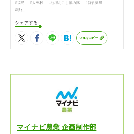
#福島
#大玉村
#地域おこし協力隊
#新規就農
#移住
シェアする
URLをコピー
マイナビ農業 企画制作部