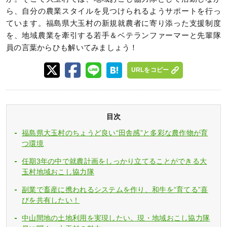
ら、自分の農業スタイルを見つけられるようサポートを行っ
ています。福島県大玉村の新規就農者に寄り添った支援制度
を、地域農業を牽引する若手＆ベテランファーマーと先輩隊
員の言葉からひも解いてみましょう！
URLをコピー
目次
福島県大玉村のちょうど良い“田舎感”と多彩な農作物が育
つ環境
任期3年の中で就農計画をしっかり立てることができる大
玉村地域おこし協力隊
副業で畜産に携われるシステムを作り、和牛を“育てる”喜
びを共有したい！
中山間地の土地利用を実現したい。現・地域おこし協力隊