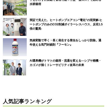
水耕栽培
実証で見えた、ヒートポンプエアコン“電化”の現実解-ヒ
ートポンプのみのCO2削減ボイラーレスハウス、反収1.5
倍の驚異-
気候変動で早く・長く発生する害虫をしっかり防除。通
年使える気門封鎖剤『フーモン』
AI選果機がトマトの栽培・流通を変える―シブヤ精機・
カゴメが描くトレーサビリティ改革の未来
人気記事ランキング