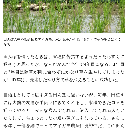
田んぼの中を動き回るアイガモ。水と泥をかき混ぜることで草が生えにくく
なる
田んぼを借りたときは、管理に苦労するようだったらすぐに
返そうと思ったが、なんだかんだ今年で4年目になる。1年目
と2年目は除草が間に合わずにかなり草を生やしてしまった
が、昨年は、先述したやり方で草を抑えることに成功した。
自給用としては広すぎる田んぼに違いないが、毎年、田植え
には大勢の友達が手伝いにきてくれるし、収穫できたコメを
送ってやると、みんな喜んでくれる。購入してくれる人もい
たりして、ちょっとした小遣い稼ぎにもなっている。さらに
今年は一部を網で囲ってアイガモ農法に挑戦中だ。この田ん