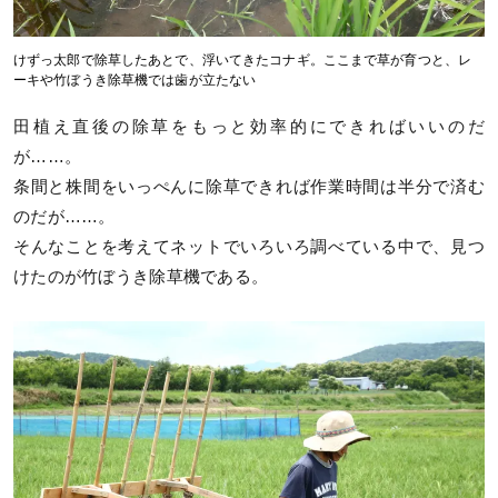
けずっ太郎で除草したあとで、浮いてきたコナギ。ここまで草が育つと、レ
ーキや竹ぼうき除草機では歯が立たない
田植え直後の除草をもっと効率的にできればいいのだ
が……。
条間と株間をいっぺんに除草できれば作業時間は半分で済む
のだが……。
そんなことを考えてネットでいろいろ調べている中で、見つ
けたのが竹ぼうき除草機である。