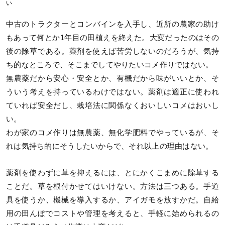
い
中古のトラクターとコンバインを入手し、近所の農家の助け
もあって何とか1年目の田植えを終えた。大変だったのはその
後の除草である。薬剤を使えば苦労しないのだろうが、気持
ち的なところで、そこまでしてやりたいコメ作りではない。
無農薬だから安心・安全とか、有機だから味がいいとか、そ
ういう考えを持っているわけではない。薬剤は適正に使われ
ていれば安全だし、栽培法に関係なくおいしいコメはおいし
い。
わが家のコメ作りは無農薬、無化学肥料でやっているが、そ
れは気持ち的にそうしたいからで、それ以上の理由はない。
薬剤を使わずに草を抑えるには、とにかくこまめに除草する
ことだ。草を根付かせてはいけない。方法は三つある。手道
具を使うか、機械を導入するか、アイガモを放すかだ。自給
用の田んぼでコストや管理を考えると、手軽に始められるの