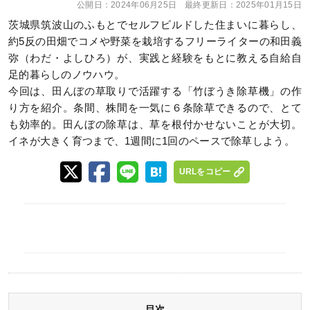
公開日：
2024年06月25日
最終更新日：
2025年01月15日
茨城県筑波山のふもとでセルフビルドした住まいに暮らし、
約5反の田畑でコメや野菜を栽培するフリーライターの和田義
弥（わだ・よしひろ）が、実践と経験をもとに教える自給自
足的暮らしのノウハウ。
今回は、田んぼの草取りで活躍する「竹ぼうき除草機」の作
り方を紹介。条間、株間を一気に６条除草できるので、とて
も効率的。田んぼの除草は、草を根付かせないことが大切。
イネが大きく育つまで、1週間に1回のペースで除草しよう。
URLをコピー
目次