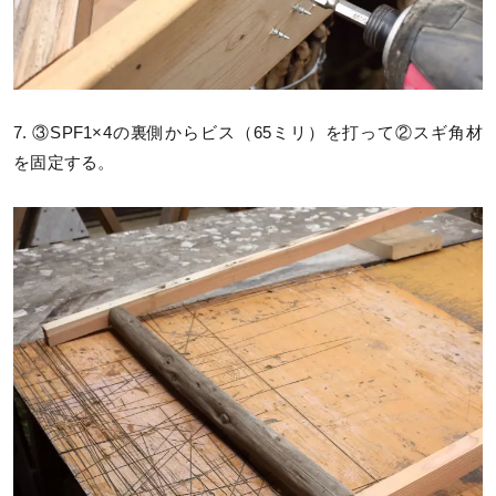
7. ③SPF1×4の裏側からビス（65ミリ）を打って②スギ角材
を固定する。