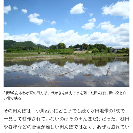
3反5畝あるわが家の田んぼ。代かきを終えて水を張った田んぼに青い空と白
い雲が映る
その田んぼは、小川沿いにどこまでも続く水田地帯の1枚で、
一見して耕作されていないのはその田んぼだけだった。棚田
や谷津などの管理が難しい田んぼではなく、あぜも崩れてい