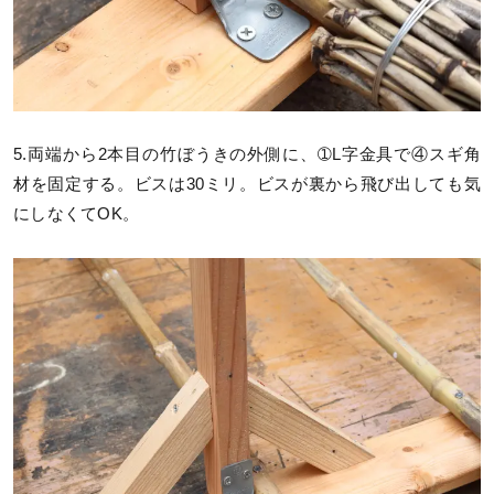
5.両端から2本目の竹ぼうきの外側に、➀L字金具で④スギ角
材を固定する。ビスは30ミリ。ビスが裏から飛び出しても気
にしなくてOK。