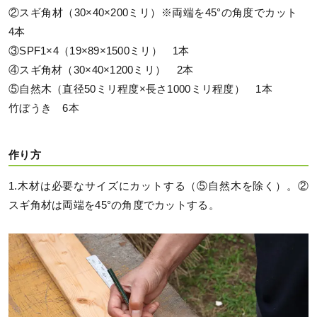
②スギ角材（30×40×200ミリ）※両端を45°の角度でカット
4本
③SPF1×4（19×89×1500ミリ） 1本
④スギ角材（30×40×1200ミリ） 2本
⑤自然木（直径50ミリ程度×長さ1000ミリ程度） 1本
竹ぼうき 6本
作り方
1.木材は必要なサイズにカットする（⑤自然木を除く）。②
スギ角材は両端を45°の角度でカットする。