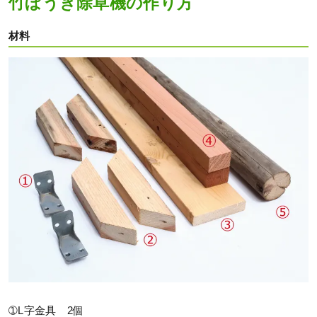
竹ぼうき除草機の作り方
材料
➀L字金具 2個