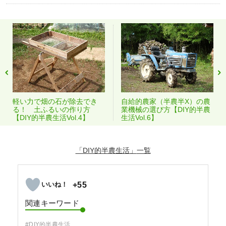
軽い力で畑の石が除去でき
自給的農家（半農半X）の農
る！ 土ふるいの作り方
業機械の選び方【DIY的半農
【DIY的半農生活Vol.4】
生活Vol.6】
「DIY的半農生活」
+55
関連キーワード
#DIY的半農生活