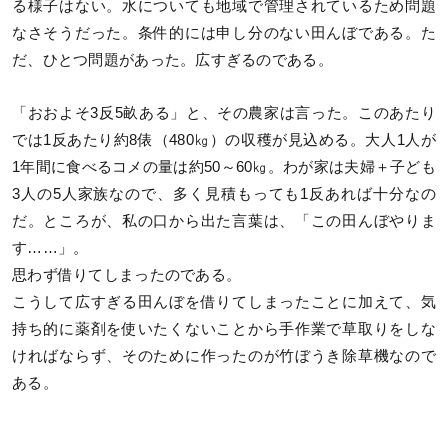
る様子はない。水についても地域で管理されているため問題
なさそうだった。条件的には申し分のない田んぼである。た
だ、ひとつ問題があった。広すぎるのである。
「おおよそ3反5畝ある」と、その農家は言った。このあたり
では1反あたり約8俵（480㎏）の収穫が見込める。大人1人が
1年間に食べるコメの量は約50～60㎏。わが家は夫婦＋子ども
3人の5人家族なので、多く見積もっても1反あれば十分なの
だ。ところが、私の口から出た言葉は、「この田んぼやりま
す……」。
思わず借りてしまったのである。
こうして広すぎる田んぼを借りてしまったことに加えて、気
持ち的に薬剤を使いたくないことから手作業で草取りをしな
ければならず、そのために作ったのが竹ぼうき除草機なので
ある。