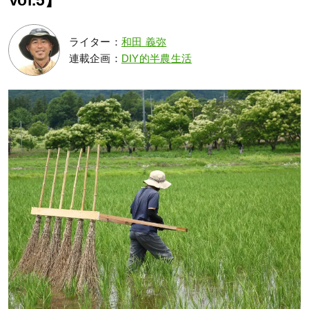
Vol.5】
ライター：
和田 義弥
連載企画：
DIY的半農生活