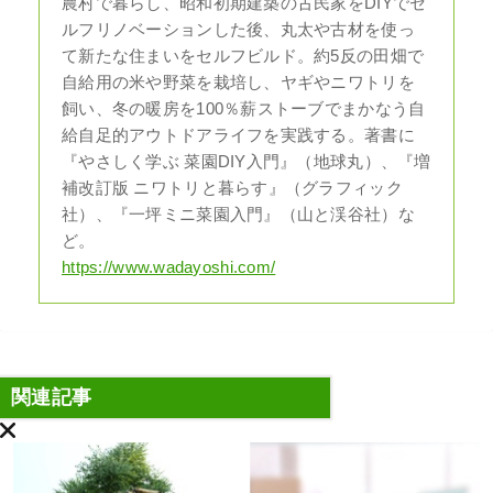
農村で暮らし、昭和初期建築の古民家をDIYでセ
ルフリノベーションした後、丸太や古材を使っ
て新たな住まいをセルフビルド。約5反の田畑で
自給用の米や野菜を栽培し、ヤギやニワトリを
飼い、冬の暖房を100％薪ストーブでまかなう自
給自足的アウトドアライフを実践する。著書に
『やさしく学ぶ 菜園DIY入門』（地球丸）、『増
補改訂版 ニワトリと暮らす』（グラフィック
社）、『一坪ミニ菜園入門』（山と渓谷社）な
ど。
https://www.wadayoshi.com/
関連記事