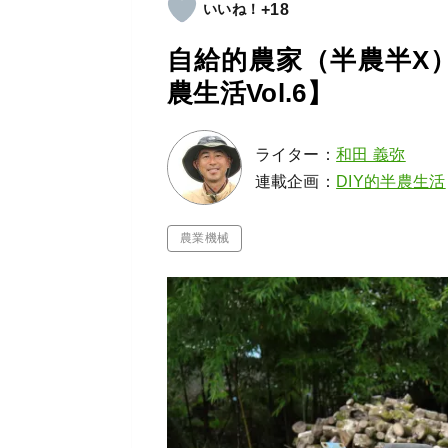
+18
自給的農家（半農半X）
農生活Vol.6】
ライター：
和田 義弥
連載企画：
DIY的半農生活
農業機械