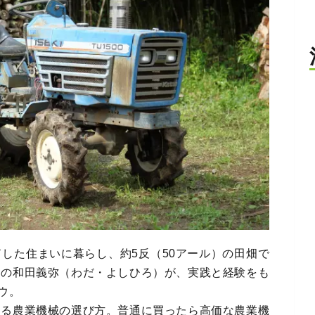
した住まいに暮らし、約5反（50アール）の田畑で
ーの和田義弥（わだ・よしひろ）が、実践と経験をも
ウ。
ける農業機械の選び方。普通に買ったら高価な農業機