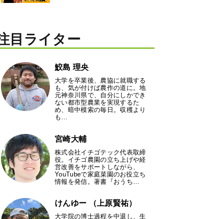
注目ライター
鮫島 理央
大学を卒業後、農協に就職する
も、気が付けば農作の道に。地
元神奈川県で、自分にしかでき
ない都市型農業を実現するた
め、暗中模索の毎日。収穫より
も…
宮崎大輔
株式会社イチゴテック代表取締
役。イチゴ農園の立ち上げや経
営改善をサポートしながら、
YouTubeで家庭菜園のお役立ち
情報を発信。著書『おうち…
けんゆー （上原賢祐）
大学院の博士過程を中退し、生