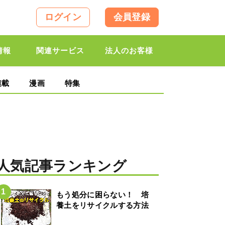
ログイン
会員登録
情報
関連サービス
法人のお客様
連載
漫画
特集
人気記事ランキング
もう処分に困らない！ 培
養土をリサイクルする方法