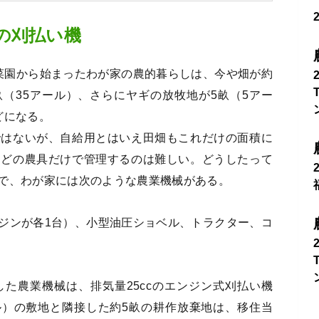
の刈払い機
庭菜園から始まったわが家の農的暮らしは、今や畑が約
畝（35アール）、さらにヤギの放牧地が5畝（5アー
どになる。
ではないが、自給用とはいえ田畑もこれだけの面積に
などの農具だけで管理するのは難しい。どうしたって
で、わが家には次のような農業機械がある。
ジンが各1台）、小型油圧ショベル、トラクター、コ
た農業機械は、排気量25ccのエンジン式刈払い機
ール）の敷地と隣接した約5畝の耕作放棄地は、移住当