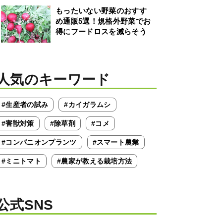
もったいない野菜のおすす
め通販5選！規格外野菜でお
得にフードロスを減らそう
人気のキーワード
#生産者の試み
#カイガラムシ
#害獣対策
#除草剤
#コメ
#コンパニオンプランツ
#スマート農業
#ミニトマト
#農家が教える栽培方法
公式SNS