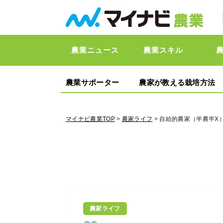
農業ニュース
農業スキル
農業サポーター
農家が教える栽培方法
マイナビ農業TOP
>
農家ライフ
> 自給的農家（半農半X）
農家ライフ