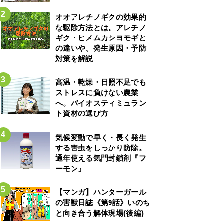
オオアレチノギクの効果的
な駆除方法とは。アレチノ
ギク・ヒメムカシヨモギと
の違いや、発生原因・予防
対策を解説
高温・乾燥・日照不足でも
ストレスに負けない農業
へ。バイオスティミュラン
ト資材の選び方
気候変動で早く・長く発生
する害虫をしっかり防除。
通年使える気門封鎖剤『フ
ーモン』
【マンガ】ハンターガール
の害獣日誌《第9話》いのち
と向き合う解体現場(後編)